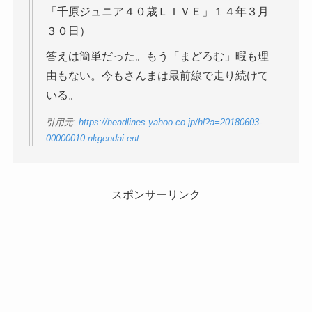
「千原ジュニア４０歳ＬＩＶＥ」１４年３月
３０日）
答えは簡単だった。もう「まどろむ」暇も理
由もない。今もさんまは最前線で走り続けて
いる。
引用元:
https://headlines.yahoo.co.jp/hl?a=20180603-
00000010-nkgendai-ent
スポンサーリンク