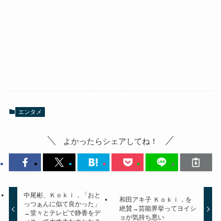
エンタメ
よかったらシェアしてね！
中尾彬、Ｋｏｋｉ，「おと
和田アキ子 Ｋｏｋｉ，を
っつぁんに似て良かった」
絶賛→芸能界挙ってヨイシ
→堂々とテレビで静香をデ
ョが気持ち悪い