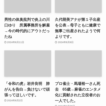
男性の体臭批判で炎上の川
久代萌美アナが第１子出産
口ゆり 所属事務所を解雇
を公表→母子ともに健康で
→今の時代的にアウトだっ
無事ご出産されたようで何
たね
よりです。
2024年8月11日
2024年8月9日
「令和の虎」岩井良明 肺
プロ雀士・馬場裕一さん死
がんを告白→負けないで頑
去 65歳→麻雀のエンタメ
張ってほしいです。
化に貢献された立役者のお
一人でした。
2024年8月2日