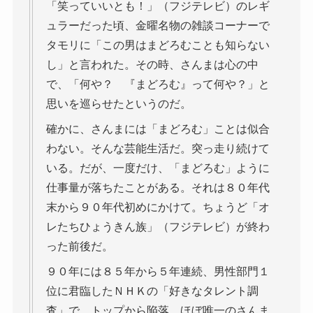
「笑っていいとも！」（フジテレビ）のレギ
ュラーだった頃、金曜名物の雑談コーナーで
タモリに「この男はまどろむことも知らない
し」と言われた。その時、さんまは心の中
で、「何や？ 『まどろむ』って何や？」と
思いを巡らせたというのだ。
確かに、さんまには「まどろむ」ことは似合
わない。そんな芸能生活だ。突っ走り続けて
いる。だが、一度だけ、「まどろむ」ように
仕事量が落ちたことがある。それは８０年代
末から９０年代初めにかけて。ちょうど「オ
レたちひょうきん族」（フジテレビ）が終わ
った前後だ。
９０年には８５年から５年連続、男性部門１
位に君臨したＮＨＫの「好きなタレント調
査」で、トップから陥落。ほぼ唯一のさんま