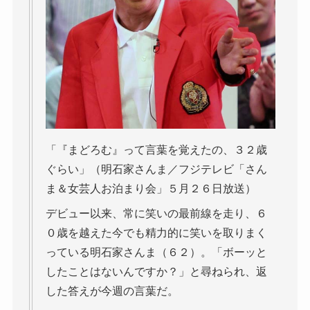
「『まどろむ』って言葉を覚えたの、３２歳
ぐらい」（明石家さんま／フジテレビ「さん
ま＆女芸人お泊まり会」５月２６日放送）
デビュー以来、常に笑いの最前線を走り、６
０歳を越えた今でも精力的に笑いを取りまく
っている明石家さんま（６２）。「ボーッと
したことはないんですか？」と尋ねられ、返
した答えが今週の言葉だ。