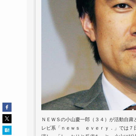
ＮＥＷＳの小山慶一郎（３４）が活動自粛
レビ系「ｎｅｗｓ ｅｖｅｒｙ．」では７