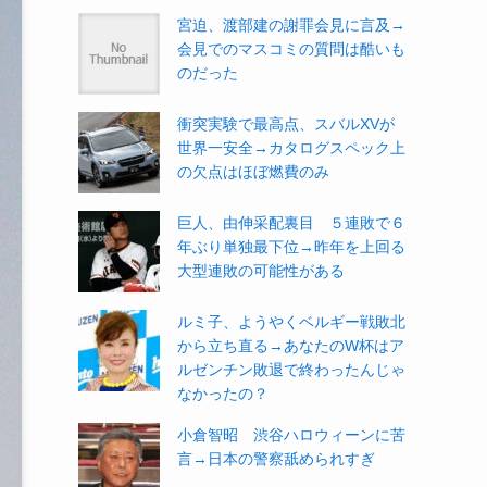
宮迫、渡部建の謝罪会見に言及→
会見でのマスコミの質問は酷いも
のだった
衝突実験で最高点、スバルXVが
世界一安全→カタログスペック上
の欠点はほぼ燃費のみ
巨人、由伸采配裏目 ５連敗で６
年ぶり単独最下位→昨年を上回る
大型連敗の可能性がある
ルミ子、ようやくベルギー戦敗北
から立ち直る→あなたのW杯はア
ルゼンチン敗退で終わったんじゃ
なかったの？
小倉智昭 渋谷ハロウィーンに苦
言→日本の警察舐められすぎ