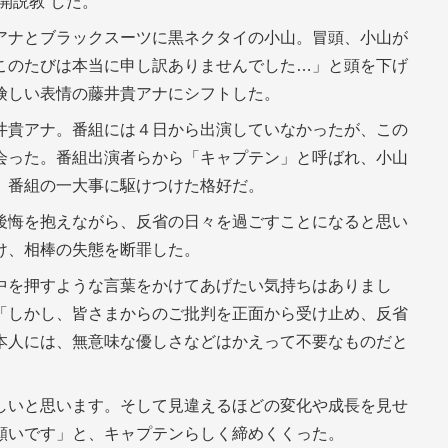
開説教”した。
アナとブラックスーツに黒ネクタイの小山。冒頭、小山が
このたびは本当に申し訳ありませんでした…」と頭を下げ
険しい表情の藤井貴アナにシフトした。
井貴アナ。番組には４日から出演していなかったが、この
会った。番組出演者らから「キャプテン」と呼ばれ、小山
。番組の一大事に駆けつけた格好だ。
後悔を抱えながら、反省の日々を過ごすことになると思い
け、相棒の失態を断罪した。
中を押すような言葉をかけてあげたい気持ちはありまし
「しかし、皆さまからのご批判を正面から受け止め、反省
本人には、無意味な優しさなどはかえって不要なものだと
しいと思います。そして見違えるほどの変化や成長を見せ
願いです」と、キャプテンらしく締めくくった。