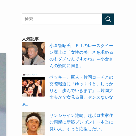
人気記事
小倉智昭氏、Ｆ１のレースクイー
ン廃止に「女性の美しさを求める
のもダメなんですかね」→小倉さ
んの疑問に同意。
ベッキー、巨人・片岡コーチとの
交際報道に「ゆっくりと、しっか
りと、歩んでいきます」→片岡大
丈夫か？女見る目、センスないな
ぁ。
サンシャイン池崎、超ボロ実家住
む両親に新築プレゼント→本当に
良い人。ずっと応援したい。