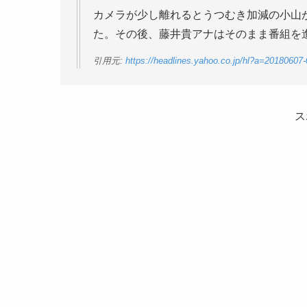
カメラが少し離れるとうつむき加減の小山
た。その後、藤井貴アナはそのまま番組を
引用元:
https://headlines.yahoo.co.jp/hl?a=20180607
ス