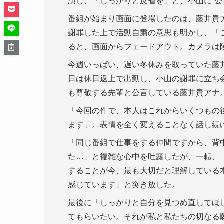
演し、「しっかりと反省を」と、小山に“公
番組が始まり画面に登場したのは、藤井貴
謝罪した上で活動自粛の意思も明かし、「
ると、画面からフェードアウト。カメラは
今週いっぱい、遅い冬休みを取っていた藤
日は休日返上で出勤し、小山の謝罪に立ち
も尊敬する先輩と公言している藤井貴アナ
「今回の件で、本人はこれからいくつもの
ます」。表情を全く変えることなく話し続
「同じ番組で仕事をする仲間ですから、背
た…」と複雑な心中を吐露したが、一転、
することが今、最も大切だと理解している
感じています」と突き放した。
最後に「しっかりと自分を見つめ直してほ
てもらいたい。それが私と私たちの切なる