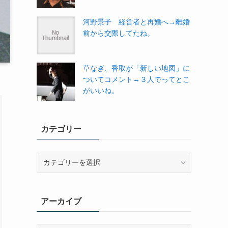
河野景子 経営者と再婚へ→離婚
前から交際してたね。
草なぎ、香取が「新しい地図」に
ついてコメント→３人でってとこ
がいいね。
カテゴリー
カ
テ
ゴ
リ
アーカイブ
ー