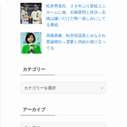
松井秀喜氏 ２６年ぶり星稜ユニ
ホームに袖、石橋貴明と対決→石
橋は嫌いだけど唯一楽しみにして
る番組。
高橋真麻、転売容認派とみなされ
異論噴出→需要と供給が成り立っ
てる
カテゴリー
カ
テ
ゴ
リ
アーカイブ
ー
ア