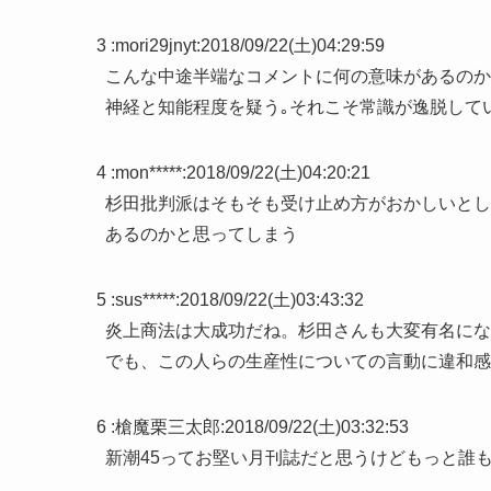
3 :
mori29jnyt
:
2018/09/22(土)04:29:59
こんな中途半端なコメントに何の意味があるのか
神経と知能程度を疑う｡それこそ常識が逸脱して
4 :
mon*****
:
2018/09/22(土)04:20:21
杉田批判派はそもそも受け止め方がおかしいとし
あるのかと思ってしまう
5 :
sus*****
:
2018/09/22(土)03:43:32
炎上商法は大成功だね。杉田さんも大変有名にな
でも、この人らの生産性についての言動に違和感
6 :
槍魔栗三太郎
:
2018/09/22(土)03:32:53
新潮45ってお堅い月刊誌だと思うけどもっと誰