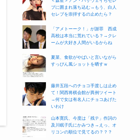
＜森星＞アン・ハサウェイらセレ
ブに囲まれ落ち込む→もう、白人
セレブを崇拝するの止めたら？
「アメトーーク！」が謝罪 西成
高校は本当に荒れている？→クレ
ームが大好き人間がいるからね
夏菜、食欲がやばいと言いながら
すっぴん風ショットを晒すｗ
藤井五段へのチョコ手渡しは止め
て！関西将棋会館が異例ツイート
→何で女は有名人にチョコあげた
いわけ
山本寛氏、今度は「残テ」作詞の
及川眠子氏にかみつき→えっ、オ
リコンの順位で見てるの？？？