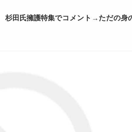
」 杉田氏擁護特集でコメント→ただの身