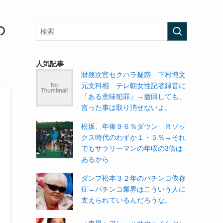
の
人気記事
財務次官セクハラ疑惑 下村博文
元文科相 テレ朝女性記者録音に
「ある意味犯罪」→撤回しても、
言った事は取り消せないよ。
松坂、年俸９６％ダウン Ｒソッ
クス時代のわずか１・５％→それ
でもサラリーマンの年収の3倍は
あるから
ダンプ松本３２年のパチンコ依存
症→パチンコ業界はこういう人に
支えられているんだろうな。