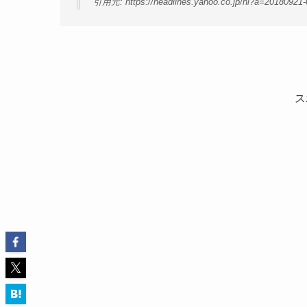
引用元: https://headlines.yahoo.co.jp/hl?a=20180921-
ス