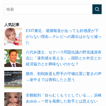
人気記事
EXIT兼近、逮捕報道があっても好感度が下
がらない理由→テレビへの露出はかなり減っ
た
八代弁護士、セクハラ問題抗議の野党議員有
志に「違和感を覚える」→国防とか外交とか
経済協力とか興味ないのかな？
膳所、初戦敗退も野手の守備位置に驚きの声
→途中までは善戦したと思う
非難殺到「自らむくもうとしている…」浜崎
あゆみ→一世を風靡した歌手とは思えない