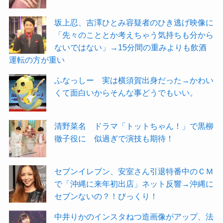
坂上忍、吉澤ひとみ容疑者のひき逃げ映像に
「先々のこととか考えちゃう気持ちも分から
ないではない」→15分間の重みよりも飲酒
運転の方が重い
ふなっしー 実は横須賀出身だった→かわい
くて面白いからそんな事どうでもいい。
清野菜名 ドラマ「トットちゃん！」で黒柳
徹子役に 似過ぎで演技も期待！
セブンイレブン、安室さん引退特番中のＣＭ
で「沖縄に来年初出店」ネット反響→沖縄に
セブンないの？！びっくり！
中井りかのインスタねつ造画像がアップ、法