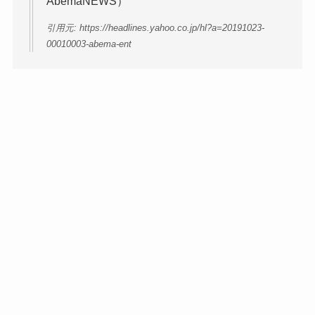
AbemaNEWS）
引用元: https://headlines.yahoo.co.jp/hl?a=20191023-
00010003-abema-ent