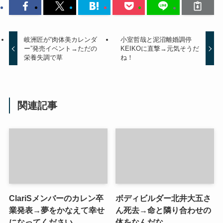
岐洲匠が“肉体美カレンダ
小室哲哉と泥沼離婚調停
ー”発売イベント→ただの
KEIKOに直撃→元気そうだ
栄養失調で草
ね！
関連記事
ClariSメンバーのカレン卒
ボディビルダー北井大五さ
業発表→夢をかなえて幸せ
ん死去→命と隣り合わせの
になってください。
体をなんだな