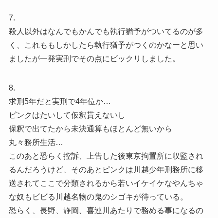
7.
殺人以外はなんでもかんでも執行猶予がついてるのが多
く、これももしかしたら執行猶予がつくのかなーと思い
ましたが一発実刑でその点にビックリしました。
8.
求刑5年だと実刑で4年位か…
ピンクはたいして仮釈貰えないし
保釈で出てたから未決通算もほとんど無いから
丸々務所生活…
このあと恐らく控訴、上告した後東京拘置所に収監され
るんだろうけど、そのあとピンクは川越少年刑務所に移
送されてここで分類されるから若いイケイケなやんちゃ
な奴もビビる川越名物の鬼のシゴキが待っている。
恐らく、長野、静岡、喜連川あたりで務める事になるの