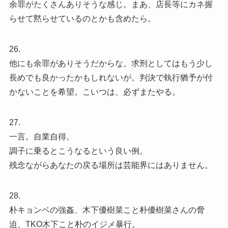
余罪がたくさんありそうな感じ。まあ、店長等にカネ握
らせて黙らせているのとかも含めたら。
26.
他にも余罪がありそうだからな。求刑としてはもう少し
長めでも良かったかもしれないが。判決で執行猶予が付
かないことを希望。こいつは、必ずまたやる。
27.
一言。自業自得。
調子に乗るとこうなるという良い例。
残念ながらあなたの戻る場所は芸能界にはありません。
28.
朴キョンベの強姦、木下優樹菜こと朴優樹菜さんの脅
迫、TKO木下こと朴のイジメ暴行。