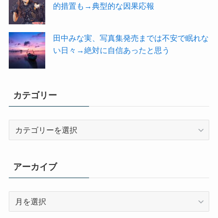
的措置も→典型的な因果応報
田中みな実、写真集発売までは不安で眠れな
い日々→絶対に自信あったと思う
カテゴリー
カ
テ
ゴ
リ
アーカイブ
ー
ア
ー