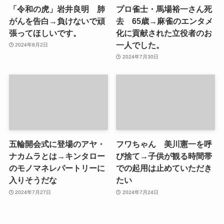
「令和の虎」岩井良明 肺
プロ雀士・馬場裕一さん死
がんを告白→負けないで頑
去 65歳→麻雀のエンタメ
張ってほしいです。
化に貢献された立役者のお
一人でした。
2024年8月2日
2024年7月30日
五輪開会式に登場のアヤ・
フワちゃん 美川憲一を呼
ナカムラとは→キンタロー
び捨て→子供が観る時間帯
のモノマネレパートリーに
での起用は止めていただき
入りそうだな
たい
2024年7月27日
2024年7月24日