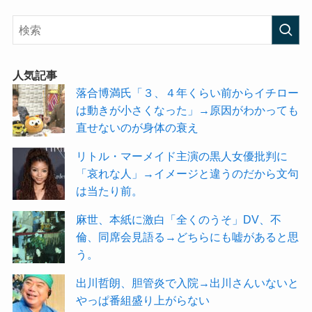
人気記事
落合博満氏「３、４年くらい前からイチロー
は動きが小さくなった」→原因がわかっても
直せないのが身体の衰え
リトル・マーメイド主演の黒人女優批判に
「哀れな人」→イメージと違うのだから文句
は当たり前。
麻世、本紙に激白「全くのうそ」DV、不
倫、同席会見語る→どちらにも嘘があると思
う。
出川哲朗、胆管炎で入院→出川さんいないと
やっぱ番組盛り上がらない