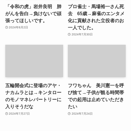
「令和の虎」岩井良明 肺
プロ雀士・馬場裕一さん死
がんを告白→負けないで頑
去 65歳→麻雀のエンタメ
張ってほしいです。
化に貢献された立役者のお
一人でした。
2024年8月2日
2024年7月30日
五輪開会式に登場のアヤ・
フワちゃん 美川憲一を呼
ナカムラとは→キンタロー
び捨て→子供が観る時間帯
のモノマネレパートリーに
での起用は止めていただき
入りそうだな
たい
2024年7月27日
2024年7月24日