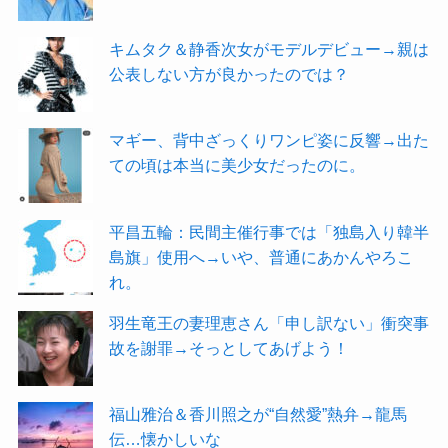
キムタク＆静香次女がモデルデビュー→親は
公表しない方が良かったのでは？
マギー、背中ざっくりワンピ姿に反響→出た
ての頃は本当に美少女だったのに。
平昌五輪：民間主催行事では「独島入り韓半
島旗」使用へ→いや、普通にあかんやろこ
れ。
羽生竜王の妻理恵さん「申し訳ない」衝突事
故を謝罪→そっとしてあげよう！
福山雅治＆香川照之が“自然愛”熱弁→龍馬
伝…懐かしいな