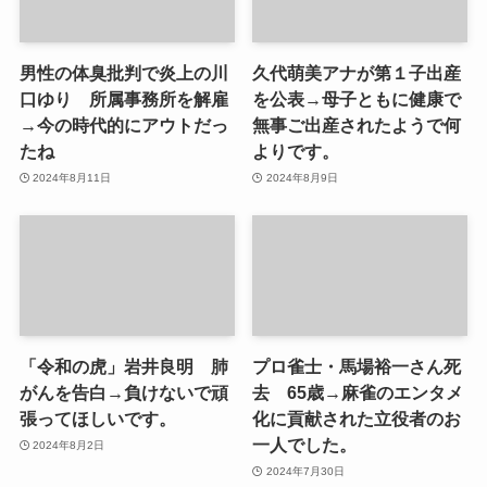
男性の体臭批判で炎上の川
久代萌美アナが第１子出産
口ゆり 所属事務所を解雇
を公表→母子ともに健康で
→今の時代的にアウトだっ
無事ご出産されたようで何
たね
よりです。
2024年8月11日
2024年8月9日
「令和の虎」岩井良明 肺
プロ雀士・馬場裕一さん死
がんを告白→負けないで頑
去 65歳→麻雀のエンタメ
張ってほしいです。
化に貢献された立役者のお
一人でした。
2024年8月2日
2024年7月30日