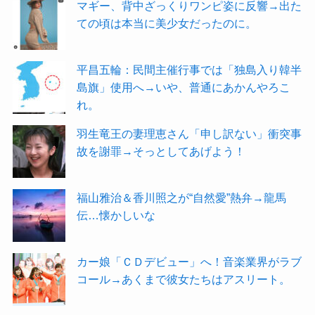
マギー、背中ざっくりワンピ姿に反響→出た
ての頃は本当に美少女だったのに。
平昌五輪：民間主催行事では「独島入り韓半
島旗」使用へ→いや、普通にあかんやろこ
れ。
羽生竜王の妻理恵さん「申し訳ない」衝突事
故を謝罪→そっとしてあげよう！
福山雅治＆香川照之が“自然愛”熱弁→龍馬
伝…懐かしいな
カー娘「ＣＤデビュー」へ！音楽業界がラブ
コール→あくまで彼女たちはアスリート。