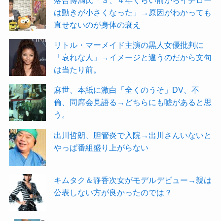
落合博満氏「３、４年くらい前からイチロー
は動きが小さくなった」→原因がわかっても
直せないのが身体の衰え
リトル・マーメイド主演の黒人女優批判に
「哀れな人」→イメージと違うのだから文句
は当たり前。
麻世、本紙に激白「全くのうそ」DV、不
倫、同席会見語る→どちらにも嘘があると思
う。
出川哲朗、胆管炎で入院→出川さんいないと
やっぱ番組盛り上がらない
キムタク＆静香次女がモデルデビュー→親は
公表しない方が良かったのでは？