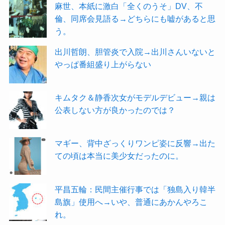
麻世、本紙に激白「全くのうそ」DV、不
倫、同席会見語る→どちらにも嘘があると思
う。
出川哲朗、胆管炎で入院→出川さんいないと
やっぱ番組盛り上がらない
キムタク＆静香次女がモデルデビュー→親は
公表しない方が良かったのでは？
マギー、背中ざっくりワンピ姿に反響→出た
ての頃は本当に美少女だったのに。
平昌五輪：民間主催行事では「独島入り韓半
島旗」使用へ→いや、普通にあかんやろこ
れ。