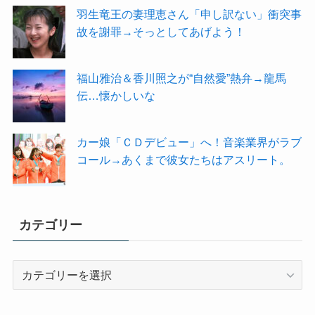
羽生竜王の妻理恵さん「申し訳ない」衝突事
故を謝罪→そっとしてあげよう！
福山雅治＆香川照之が“自然愛”熱弁→龍馬
伝…懐かしいな
カー娘「ＣＤデビュー」へ！音楽業界がラブ
コール→あくまで彼女たちはアスリート。
カテゴリー
カ
テ
ゴ