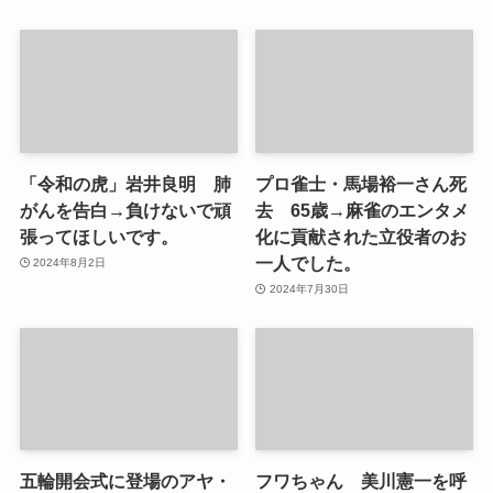
「令和の虎」岩井良明 肺
プロ雀士・馬場裕一さん死
がんを告白→負けないで頑
去 65歳→麻雀のエンタメ
張ってほしいです。
化に貢献された立役者のお
一人でした。
2024年8月2日
2024年7月30日
五輪開会式に登場のアヤ・
フワちゃん 美川憲一を呼