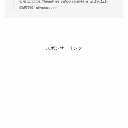
引用元: https://headlines.yahoo.co.jp/hl?a=20190121-
00453961-nksports-ent
スポンサーリンク