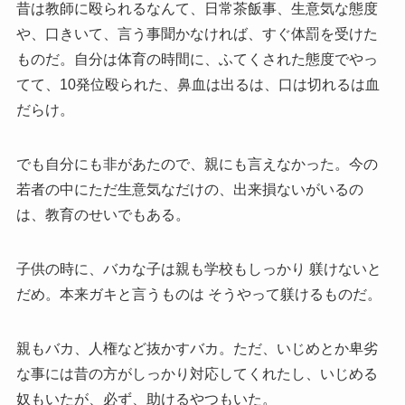
昔は教師に殴られるなんて、日常茶飯事、生意気な態度
や、口きいて、言う事聞かなければ、すぐ体罰を受けた
ものだ。自分は体育の時間に、ふてくされた態度でやっ
てて、10発位殴られた、鼻血は出るは、口は切れるは血
だらけ。
でも自分にも非があたので、親にも言えなかった。今の
若者の中にただ生意気なだけの、出来損ないがいるの
は、教育のせいでもある。
子供の時に、バカな子は親も学校もしっかり 躾けないと
だめ。本来ガキと言うものは そうやって躾けるものだ。
親もバカ、人権など抜かすバカ。ただ、いじめとか卑劣
な事には昔の方がしっかり対応してくれたし、いじめる
奴もいたが、必ず、助けるやつもいた。