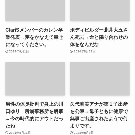
ClariSメンバーのカレン卒
ボディビルダー北井大五さ
業発表→夢をかなえて幸せ
ん死去→命と隣り合わせの
になってください。
体をなんだな
2024年9月1日
2024年8月21日
男性の体臭批判で炎上の川
久代萌美アナが第１子出産
口ゆり 所属事務所を解雇
を公表→母子ともに健康で
→今の時代的にアウトだっ
無事ご出産されたようで何
たね
よりです。
2024年8月11日
2024年8月9日