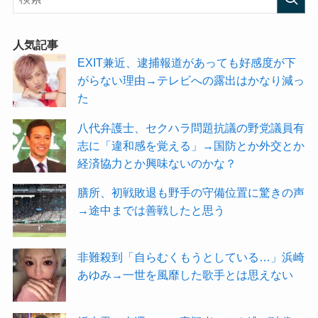
人気記事
EXIT兼近、逮捕報道があっても好感度が下
がらない理由→テレビへの露出はかなり減っ
た
八代弁護士、セクハラ問題抗議の野党議員有
志に「違和感を覚える」→国防とか外交とか
経済協力とか興味ないのかな？
膳所、初戦敗退も野手の守備位置に驚きの声
→途中までは善戦したと思う
非難殺到「自らむくもうとしている…」浜崎
あゆみ→一世を風靡した歌手とは思えない