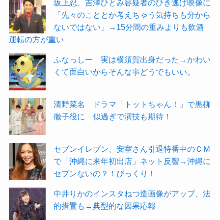
坂上忍、吉澤ひとみ容疑者のひき逃げ映像に
「先々のこととか考えちゃう気持ちも分から
ないではない」→15分間の重みよりも飲酒
運転の方が重い
ふなっしー 実は横須賀出身だった→かわい
くて面白いからそんな事どうでもいい。
清野菜名 ドラマ「トットちゃん！」で黒柳
徹子役に 似過ぎで演技も期待！
セブンイレブン、安室さん引退特番中のＣＭ
で「沖縄に来年初出店」ネット反響→沖縄に
セブンないの？！びっくり！
中井りかのインスタねつ造画像がアップ、法
的措置も→典型的な因果応報