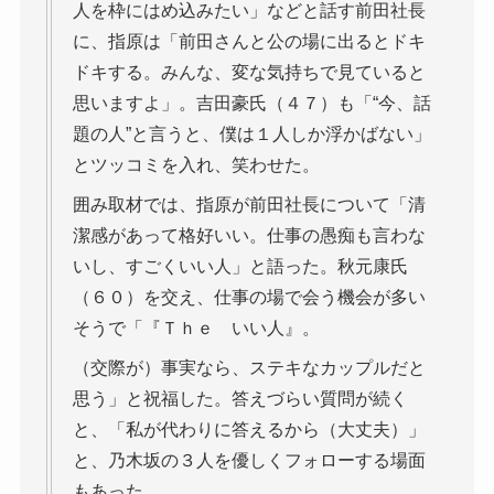
人を枠にはめ込みたい」などと話す前田社長
に、指原は「前田さんと公の場に出るとドキ
ドキする。みんな、変な気持ちで見ていると
思いますよ」。吉田豪氏（４７）も「“今、話
題の人”と言うと、僕は１人しか浮かばない」
とツッコミを入れ、笑わせた。
囲み取材では、指原が前田社長について「清
潔感があって格好いい。仕事の愚痴も言わな
いし、すごくいい人」と語った。秋元康氏
（６０）を交え、仕事の場で会う機会が多い
そうで「『Ｔｈｅ いい人』。
（交際が）事実なら、ステキなカップルだと
思う」と祝福した。答えづらい質問が続く
と、「私が代わりに答えるから（大丈夫）」
と、乃木坂の３人を優しくフォローする場面
もあった。