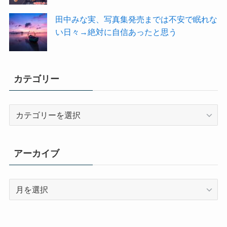
田中みな実、写真集発売までは不安で眠れな
い日々→絶対に自信あったと思う
カテゴリー
カ
テ
ゴ
リ
アーカイブ
ー
ア
ー
カ
イ