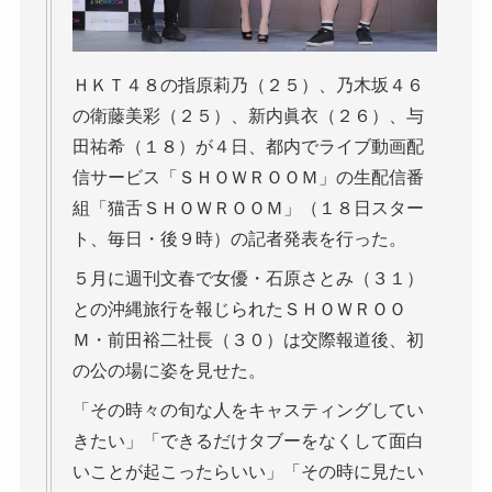
ＨＫＴ４８の指原莉乃（２５）、乃木坂４６
の衛藤美彩（２５）、新内眞衣（２６）、与
田祐希（１８）が４日、都内でライブ動画配
信サービス「ＳＨＯＷＲＯＯＭ」の生配信番
組「猫舌ＳＨＯＷＲＯＯＭ」（１８日スター
ト、毎日・後９時）の記者発表を行った。
５月に週刊文春で女優・石原さとみ（３１）
との沖縄旅行を報じられたＳＨＯＷＲＯＯ
Ｍ・前田裕二社長（３０）は交際報道後、初
の公の場に姿を見せた。
「その時々の旬な人をキャスティングしてい
きたい」「できるだけタブーをなくして面白
いことが起こったらいい」「その時に見たい