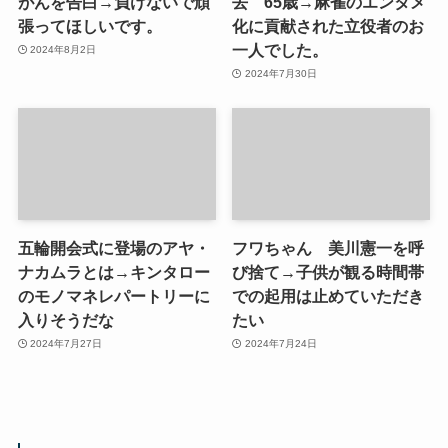
がんを告白→負けないで頑
去 65歳→麻雀のエンタメ
張ってほしいです。
化に貢献された立役者のお
一人でした。
2024年8月2日
2024年7月30日
五輪開会式に登場のアヤ・
フワちゃん 美川憲一を呼
ナカムラとは→キンタロー
び捨て→子供が観る時間帯
のモノマネレパートリーに
での起用は止めていただき
入りそうだな
たい
2024年7月27日
2024年7月24日