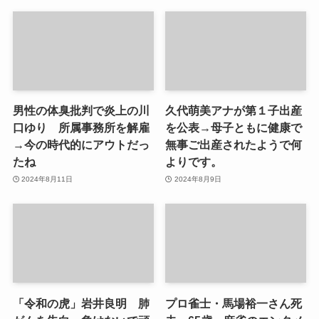
男性の体臭批判で炎上の川
久代萌美アナが第１子出産
口ゆり 所属事務所を解雇
を公表→母子ともに健康で
→今の時代的にアウトだっ
無事ご出産されたようで何
たね
よりです。
2024年8月11日
2024年8月9日
「令和の虎」岩井良明 肺
プロ雀士・馬場裕一さん死