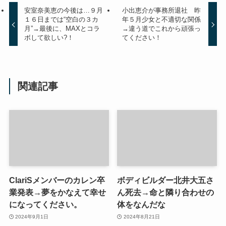
安室奈美恵の今後は…９月
小出恵介が事務所退社 昨
１６日までは“空白の３カ
年５月少女と不適切な関係
月”→最後に、MAXとコラ
→違う道でこれから頑張っ
ボして欲しい?！
てください！
関連記事
ClariSメンバーのカレン卒
ボディビルダー北井大五さ
業発表→夢をかなえて幸せ
ん死去→命と隣り合わせの
になってください。
体をなんだな
2024年9月1日
2024年8月21日