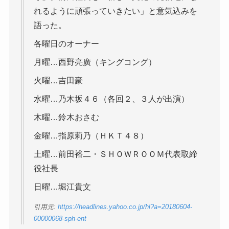
れるように頑張っていきたい」と意気込みを
語った。
各曜日のオーナー
月曜…西野亮廣（キングコング）
火曜…吉田豪
水曜…乃木坂４６（各回２、３人が出演）
木曜…鈴木おさむ
金曜…指原莉乃（ＨＫＴ４８）
土曜…前田裕二・ＳＨＯＷＲＯＯＭ代表取締
役社長
日曜…堀江貴文
引用元:
https://headlines.yahoo.co.jp/hl?a=20180604-
00000068-sph-ent