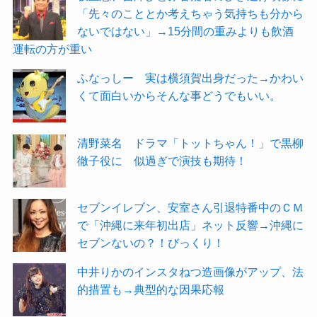
「先々のこととか考えちゃう気持ちも分から
ないではない」→15分間の重みよりも飲酒
運転の方が重い
ふなっしー 実は横須賀出身だった→かわい
くて面白いからそんな事どうでもいい。
清野菜名 ドラマ「トットちゃん！」で黒柳
徹子役に 似過ぎで演技も期待！
セブンイレブン、安室さん引退特番中のＣＭ
で「沖縄に来年初出店」ネット反響→沖縄に
セブンないの？！びっくり！
中井りかのインスタねつ造画像がアップ、法
的措置も→典型的な因果応報