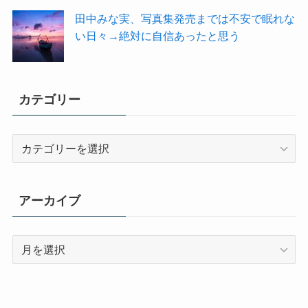
田中みな実、写真集発売までは不安で眠れな
い日々→絶対に自信あったと思う
カテゴリー
カ
テ
ゴ
リ
アーカイブ
ー
ア
ー
カ
イ