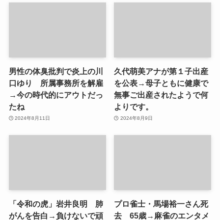
男性の体臭批判で炎上の川
久代萌美アナが第１子出産
口ゆり 所属事務所を解雇
を公表→母子ともに健康で
→今の時代的にアウトだっ
無事ご出産されたようで何
たね
よりです。
2024年8月11日
2024年8月9日
「令和の虎」岩井良明 肺
プロ雀士・馬場裕一さん死
がんを告白→負けないで頑
去 65歳→麻雀のエンタメ