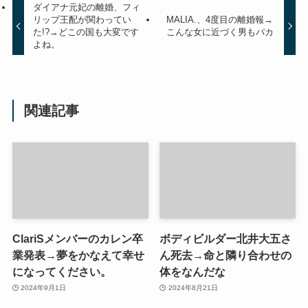
ダイアナ元妃の離婚、フィ
リップ王配が関わってい
MALIA.、4度目の離婚報→
た!?→どこの国も大変です
こんな女に近づく男もバカ
よね。
関連記事
ClariSメンバーのカレン卒
ボディビルダー北井大五さ
業発表→夢をかなえて幸せ
ん死去→命と隣り合わせの
になってください。
体をなんだな
2024年9月1日
2024年8月21日