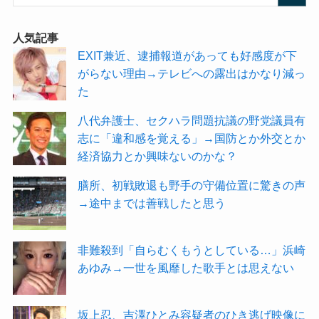
人気記事
EXIT兼近、逮捕報道があっても好感度が下
がらない理由→テレビへの露出はかなり減っ
た
八代弁護士、セクハラ問題抗議の野党議員有
志に「違和感を覚える」→国防とか外交とか
経済協力とか興味ないのかな？
膳所、初戦敗退も野手の守備位置に驚きの声
→途中までは善戦したと思う
非難殺到「自らむくもうとしている…」浜崎
あゆみ→一世を風靡した歌手とは思えない
坂上忍、吉澤ひとみ容疑者のひき逃げ映像に