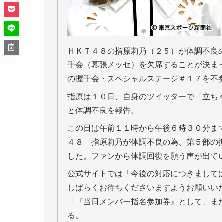
ＨＫＴ４８の指原莉乃（２５）が体調不良
手会（幕張メッセ）を欠席することが決ま
の握手会・スペシャルステージ＃１７を不
指原は１０日、自身のツイッターで「立ち
と体調不良を報告。
この日は午前１１時から午後６時３０分ま
４８ 指原莉乃が体調不良の為、第５部の
した。ファンから体調回復を願う声が出て
公式サイトでは「今後の対応につきまして
しばらくお待ちくださいますようお願いい
「『当日メンバー指名参加券』として、ま
る。