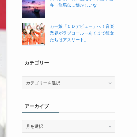
弁→龍馬伝…懐かしいな
カー娘「ＣＤデビュー」へ！音楽
業界がラブコール→あくまで彼女
たちはアスリート。
カテゴリー
カ
テ
ゴ
リ
アーカイブ
ー
ア
ー
カ