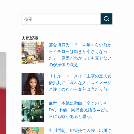
っ
人気記事
落合博満氏「３、４年くらい前か
らイチローは動きが小さくなっ
た」→原因がわかっても直せない
のが身体の衰え
リトル・マーメイド主演の黒人女
優批判に「哀れな人」→イメージ
と違うのだから文句は当たり前。
麻世、本紙に激白「全くのうそ」
DV、不倫、同席会見語る→どち
らにも嘘があると思う。
出川哲朗、胆管炎で入院→出川さ