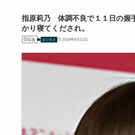
指原莉乃 体調不良で１１日の握
かり寝てくだされ。
広告
2018年8月11日
エンタメ