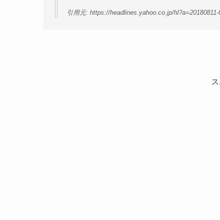
引用元: https://headlines.yahoo.co.jp/hl?a=20180811
ス