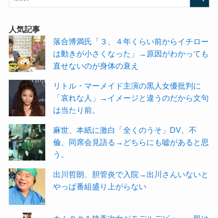
人気記事
落合博満氏「３、４年くらい前からイチロー
は動きが小さくなった」→原因がわかっても
直せないのが身体の衰え
リトル・マーメイド主演の黒人女優批判に
「哀れな人」→イメージと違うのだから文句
は当たり前。
麻世、本紙に激白「全くのうそ」DV、不
倫、同席会見語る→どちらにも嘘があると思
う。
出川哲朗、胆管炎で入院→出川さんいないと
やっぱ番組盛り上がらない