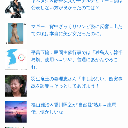
キムタク＆静香次女がモデルデビュー→親は
公表しない方が良かったのでは？
マギー、背中ざっくりワンピ姿に反響→出た
ての頃は本当に美少女だったのに。
平昌五輪：民間主催行事では「独島入り韓半
島旗」使用へ→いや、普通にあかんやろこ
れ。
羽生竜王の妻理恵さん「申し訳ない」衝突事
故を謝罪→そっとしてあげよう！
福山雅治＆香川照之が“自然愛”熱弁→龍馬
伝…懐かしいな