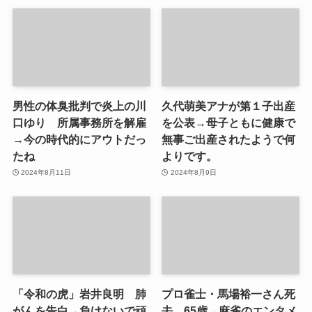
男性の体臭批判で炎上の川
久代萌美アナが第１子出産
口ゆり 所属事務所を解雇
を公表→母子ともに健康で
→今の時代的にアウトだっ
無事ご出産されたようで何
たね
よりです。
2024年8月11日
2024年8月9日
「令和の虎」岩井良明 肺
プロ雀士・馬場裕一さん死
がんを告白→負けないで頑
去 65歳→麻雀のエンタメ