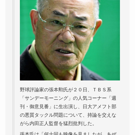
野球評論家の張本勲氏が２０日、ＴＢＳ系
「サンデーモーニング」の人気コーナー「週
刊・御意見番」に生出演し、日大アメフト部
の悪質タックル問題について、持論を交えな
がら内田正人監督を猛烈批判した。
張本氏は「何十回も映像を見ましたが、あぜ