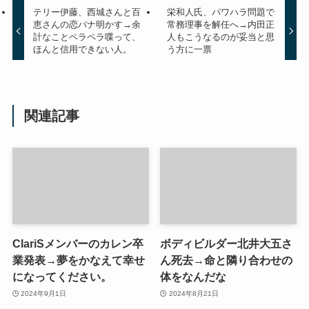
テリー伊藤、西城さんと百
栄和人氏、パワハラ問題で
恵さんの恋バナ明かす→余
常務理事を解任へ→内田正
計なことペラペラ喋って、
人もこうなるのが妥当と思
ほんと信用できない人。
う方に一票
関連記事
ClariSメンバーのカレン卒
ボディビルダー北井大五さ
業発表→夢をかなえて幸せ
ん死去→命と隣り合わせの
になってください。
体をなんだな
2024年9月1日
2024年8月21日