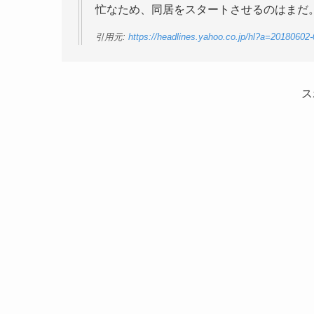
忙なため、同居をスタートさせるのはまだ
引用元:
https://headlines.yahoo.co.jp/hl?a=20180602
ス