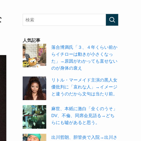
な
人気記事
落合博満氏「３、４年くらい前か
らイチローは動きが小さくなっ
た」→原因がわかっても直せない
のが身体の衰え
リトル・マーメイド主演の黒人女
優批判に「哀れな人」→イメージ
と違うのだから文句は当たり前。
麻世、本紙に激白「全くのうそ」
DV、不倫、同席会見語る→どち
らにも嘘があると思う。
出川哲朗、胆管炎で入院→出川さ