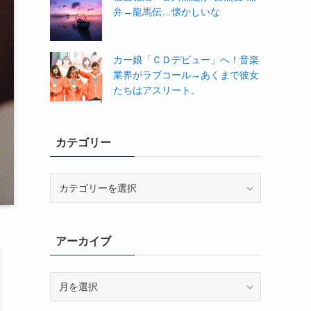
弁→龍馬伝…懐かしいな
カー娘「ＣＤデビュー」へ！音楽
業界がラブコール→あくまで彼女
たちはアスリート。
カテゴリー
カ
テ
ゴ
リ
アーカイブ
ー
ア
ー
カ