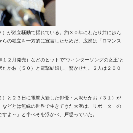
２）が独立騒動で揺れている。約３０年にわたり共に歩ん
からの独立を一方的に宣言したためだ。広瀬は「ロマンス
１２月発売）などのヒットで“ウィンターソングの女王”と
沢たかお（５０）と電撃結婚し、驚かせた。２人は２００
２）と２３日に電撃入籍した俳優・大沢たかお（３１）が
ーなどとは無縁の世界で生きてきた大沢は、リポーターの
ですよ～」と半べそを浮かべ、戸惑っていた。