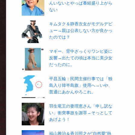
んいないとやっぱ番組盛り上がら
ない
キムタク＆静香次女がモデルデビ
ュー→親は公表しない方が良かっ
たのでは？
マギー、背中ざっくりワンピ姿に
反響→出たての頃は本当に美少女
だったのに。
平昌五輪：民間主催行事では「独
島入り韓半島旗」使用へ→いや、
普通にあかんやろこれ。
羽生竜王の妻理恵さん「申し訳な
い」衝突事故を謝罪→そっとして
あげよう！
福山雅治＆香川照之が“自然愛”熱