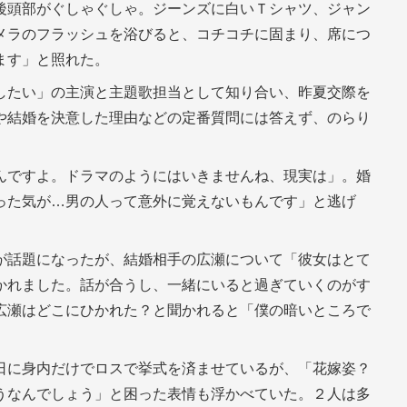
後頭部がぐしゃぐしゃ。ジーンズに白いＴシャツ、ジャン
メラのフラッシュを浴びると、コチコチに固まり、席につ
ます」と照れた。
したい」の主演と主題歌担当として知り合い、昨夏交際を
や結婚を決意した理由などの定番質問には答えず、のらり
んですよ。ドラマのようにはいきませんね、現実は」。婚
った気が…男の人って意外に覚えないもんです」と逃げ
が話題になったが、結婚相手の広瀬について「彼女はとて
かれました。話が合うし、一緒にいると過ぎていくのがす
広瀬はどこにひかれた？と聞かれると「僕の暗いところで
日に身内だけでロスで挙式を済ませているが、「花嫁姿？
うなんでしょう」と困った表情も浮かべていた。２人は多