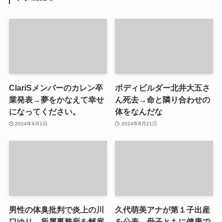
ClariSメンバーのカレン卒
ボディビルダー北井大五さ
業発表→夢をかなえて幸せ
ん死去→命と隣り合わせの
になってください。
体をなんだな
2024年9月1日
2024年8月21日
男性の体臭批判で炎上の川
久代萌美アナが第１子出産
口ゆり 所属事務所を解雇
を公表→母子ともに健康で