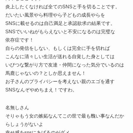
炎上したくなければ全てのSNSと手を切ることです。
だいたい風景やら料理やら子どもの成長やらを
SNSに載せるのは自己満足と承認欲求の結果です。
SNSでいいねがもらえないと不安になるのは完璧な
依存症です！
自らの発信をしない、もしくは完全に手を切れば
こんなに清々しい生活が送れる自覚した身としては
いびつな繋がり方で友達・仲間になった気分でいるのは
馬鹿じゃないの？としか思えません！
お子さんのプライバシーを考えない親のエゴを通す
SNSなんぞやめちまえ！ですわ。
名無しさん
そりゃもう女の嫉妬なんてこの世で最も醜い事なんだか
らしょうがないよ
幸せ感をsnsにあげるのがダメ