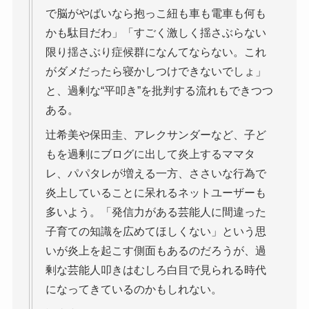
で脳がやばいなら抱っこ紐も車も電車も何も
かも駄目だわ」「すごく激しく揺さぶらない
限り揺さぶり症候群になんてならない。これ
がダメだったら寝かしつけできないでしょ」
と、過剰な“平叩き”を批判する流れもできつつ
ある。
辻希美や保田圭、アレクサンダーなど、子ど
もを過剰にブログに出して炎上するママタ
レ、パパタレが増える一方、ささいな行為で
炎上していることに呆れるネットユーザーも
多いよう。「発信力がある芸能人に間違った
子育ての知識を広めてほしくない」という思
いが炎上を起こす側面もあるのだろうが、過
剰な芸能人叩きはむしろ白目で見られる時代
になってきているのかもしれない。