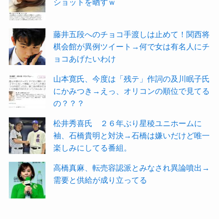
ショットを晒すｗ
藤井五段へのチョコ手渡しは止めて！関西将
棋会館が異例ツイート→何で女は有名人にチ
ョコあげたいわけ
山本寛氏、今度は「残テ」作詞の及川眠子氏
にかみつき→えっ、オリコンの順位で見てる
の？？？
松井秀喜氏 ２６年ぶり星稜ユニホームに
袖、石橋貴明と対決→石橋は嫌いだけど唯一
楽しみにしてる番組。
高橋真麻、転売容認派とみなされ異論噴出→
需要と供給が成り立ってる