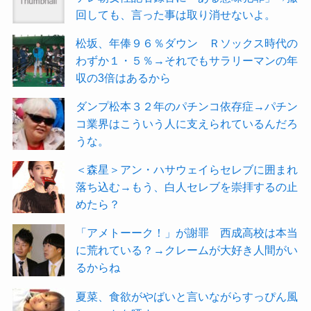
回しても、言った事は取り消せないよ。
松坂、年俸９６％ダウン Ｒソックス時代の
わずか１・５％→それでもサラリーマンの年
収の3倍はあるから
ダンプ松本３２年のパチンコ依存症→パチン
コ業界はこういう人に支えられているんだろ
うな。
＜森星＞アン・ハサウェイらセレブに囲まれ
落ち込む→もう、白人セレブを崇拝するの止
めたら？
「アメトーーク！」が謝罪 西成高校は本当
に荒れている？→クレームが大好き人間がい
るからね
夏菜、食欲がやばいと言いながらすっぴん風