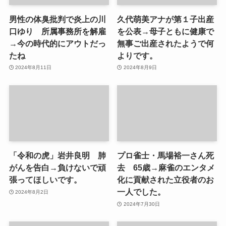
男性の体臭批判で炎上の川
久代萌美アナが第１子出産
口ゆり 所属事務所を解雇
を公表→母子ともに健康で
→今の時代的にアウトだっ
無事ご出産されたようで何
たね
よりです。
2024年8月11日
2024年8月9日
「令和の虎」岩井良明 肺
プロ雀士・馬場裕一さん死
がんを告白→負けないで頑
去 65歳→麻雀のエンタメ
張ってほしいです。
化に貢献された立役者のお
一人でした。
2024年8月2日
2024年7月30日