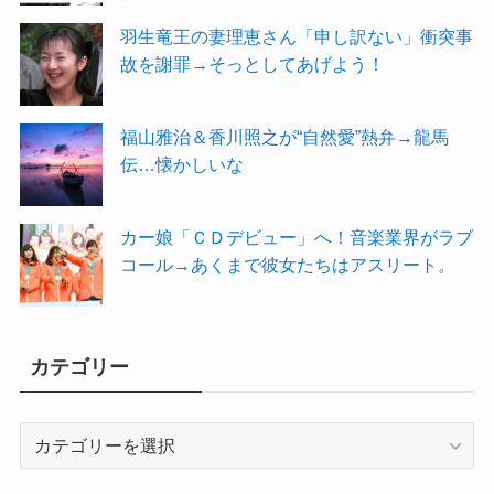
羽生竜王の妻理恵さん「申し訳ない」衝突事
故を謝罪→そっとしてあげよう！
福山雅治＆香川照之が“自然愛”熱弁→龍馬
伝…懐かしいな
カー娘「ＣＤデビュー」へ！音楽業界がラブ
コール→あくまで彼女たちはアスリート。
カテゴリー
カ
テ
ゴ