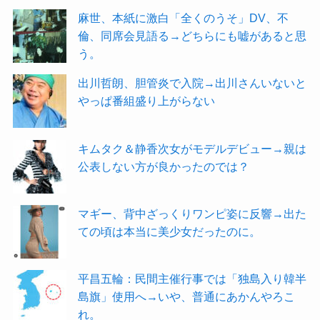
麻世、本紙に激白「全くのうそ」DV、不
倫、同席会見語る→どちらにも嘘があると思
う。
出川哲朗、胆管炎で入院→出川さんいないと
やっぱ番組盛り上がらない
キムタク＆静香次女がモデルデビュー→親は
公表しない方が良かったのでは？
マギー、背中ざっくりワンピ姿に反響→出た
ての頃は本当に美少女だったのに。
平昌五輪：民間主催行事では「独島入り韓半
島旗」使用へ→いや、普通にあかんやろこ
れ。