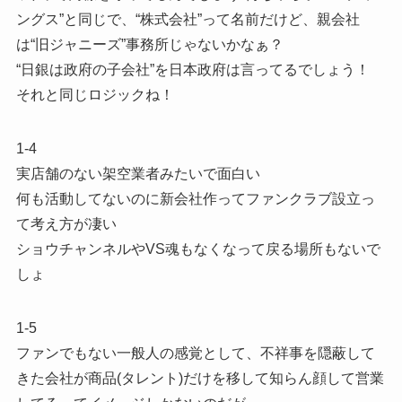
ングス”と同じで、“株式会社”って名前だけど、親会社
は“旧ジャニーズ”事務所じゃないかなぁ？
“日銀は政府の子会社”を日本政府は言ってるでしょう！
それと同じロジックね！
1-4
実店舗のない架空業者みたいで面白い
何も活動してないのに新会社作ってファンクラブ設立っ
て考え方が凄い
ショウチャンネルやVS魂もなくなって戻る場所もないで
しょ
1-5
ファンでもない一般人の感覚として、不祥事を隠蔽して
きた会社が商品(タレント)だけを移して知らん顔して営業