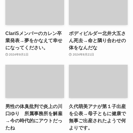
ClariSメンバーのカレン卒
ボディビルダー北井大五さ
業発表→夢をかなえて幸せ
ん死去→命と隣り合わせの
になってください。
体をなんだな
2024年9月1日
2024年8月21日
男性の体臭批判で炎上の川
久代萌美アナが第１子出産
口ゆり 所属事務所を解雇
を公表→母子ともに健康で
→今の時代的にアウトだっ
無事ご出産されたようで何
たね
よりです。