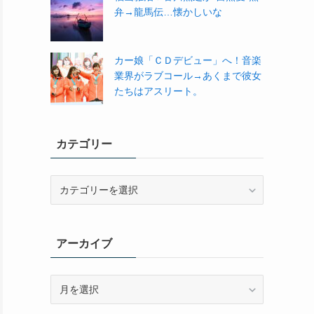
弁→龍馬伝…懐かしいな
カー娘「ＣＤデビュー」へ！音楽
業界がラブコール→あくまで彼女
たちはアスリート。
カテゴリー
カ
テ
ゴ
リ
アーカイブ
ー
ア
ー
カ