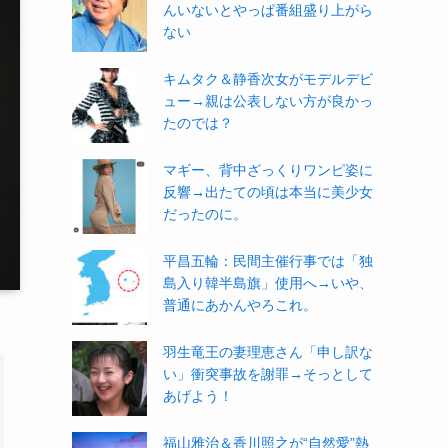
んいないとやっぱ番組盛り上がら
ない
キムタク＆静香次女がモデルデビ
ュー→親は公表しない方が良かっ
たのでは？
マギー、背中ざっくりワンピ姿に
反響→出たての頃は本当に美少女
だったのに。
平昌五輪：民間主催行事では「独
島入り韓半島旗」使用へ→いや、
普通にあかんやろこれ。
羽生竜王の妻理恵さん「申し訳な
い」衝突事故を謝罪→そっとして
あげよう！
福山雅治＆香川照之が“自然愛”熱