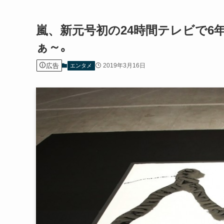
嵐、新元号初の24時間テレビで
ぁ～｡
広告
2019年3月16日
エンタメ