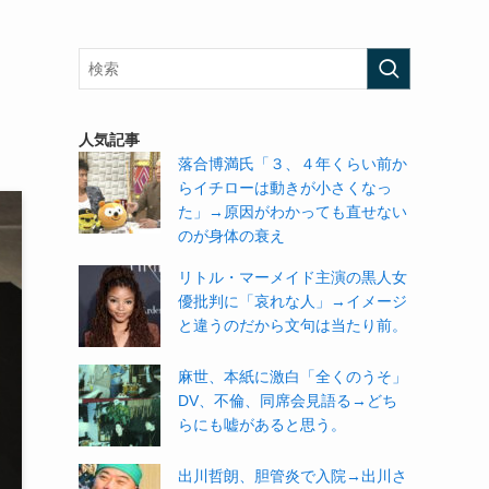
人気記事
落合博満氏「３、４年くらい前か
らイチローは動きが小さくなっ
た」→原因がわかっても直せない
のが身体の衰え
リトル・マーメイド主演の黒人女
優批判に「哀れな人」→イメージ
と違うのだから文句は当たり前。
麻世、本紙に激白「全くのうそ」
DV、不倫、同席会見語る→どち
らにも嘘があると思う。
出川哲朗、胆管炎で入院→出川さ