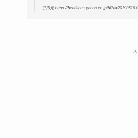
引用元:https://headlines.yahoo.co.jp/hl?a=20190316-0
ス