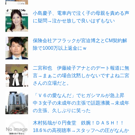
小島慶子、電車内で泣く子の母親を責める声
に疑問→泣かせ放しで良いはずもない
保険会社アフラックが宮迫博之とCM契約解
除で1000万以上返金にｗ
二宮和也 伊藤綾子アナとのデート報道に無
言→まぁこの場合沈黙しかないですよね二宮
さんの立場だと。
「Ｖ６の愛なんだ」でヒガシマルが急上昇
中３女子の未成年の主張で話題沸騰→未成年
の主張、久しぶりに笑った
木村拓哉が０円食堂 鉄腕！ＤＡＳＨ！！
18.6％の高視聴率→スタッフへの圧がなんか