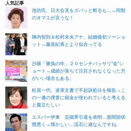
人気記事
池坊氏、日大会見をズバッと斬るも…→同類
のオマエが言うな！
陣内智則＆松村未央アナ、結婚後初ツーショ
ット→藤原紀香とより似合ってる
沙羅「勝負の年」２０センチバッサリ“金”シ
ョート→成績が落ちて注目されなくなった方
がいい場合もある。
松居一代、達筆文書で不起訴処分を報告→こ
の一連の捜査に税金が使われていると考える
と腹立たしい
エスパー伊東 芸能界引退を表明…股関節状
態悪く→懐かしい…流石に歳なんですね。