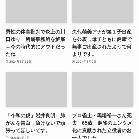
男性の体臭批判で炎上の川
久代萌美アナが第１子出産
口ゆり 所属事務所を解雇
を公表→母子ともに健康で
→今の時代的にアウトだっ
無事ご出産されたようで何
たね
よりです。
2024年8月11日
2024年8月9日
「令和の虎」岩井良明 肺
プロ雀士・馬場裕一さん死
がんを告白→負けないで頑
去 65歳→麻雀のエンタメ
張ってほしいです。
化に貢献された立役者のお
一人でした。
2024年8月2日