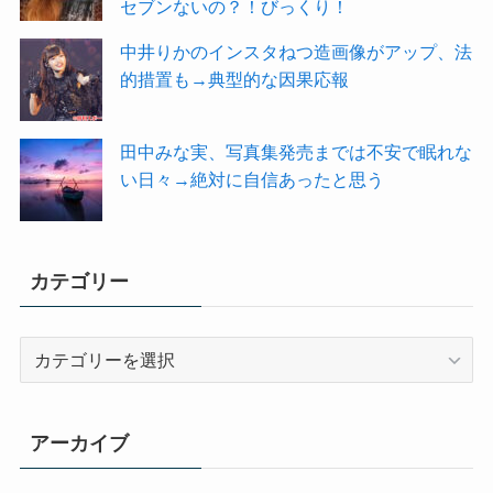
セブンないの？！びっくり！
中井りかのインスタねつ造画像がアップ、法
的措置も→典型的な因果応報
田中みな実、写真集発売までは不安で眠れな
い日々→絶対に自信あったと思う
カテゴリー
カ
テ
ゴ
リ
アーカイブ
ー