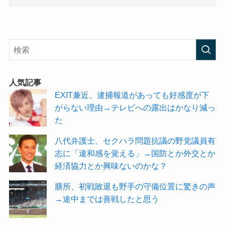
人気記事
EXIT兼近、逮捕報道があっても好感度が下
がらない理由→テレビへの露出はかなり減っ
た
八代弁護士、セクハラ問題抗議の野党議員有
志に「違和感を覚える」→国防とか外交とか
経済協力とか興味ないのかな？
膳所、初戦敗退も野手の守備位置に驚きの声
→途中までは善戦したと思う