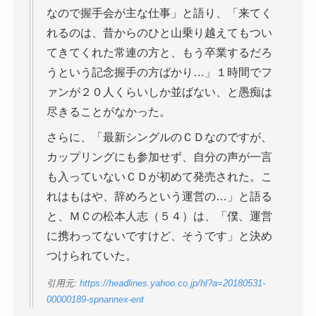
なので握手会が主な仕事」と語り、「来てく
れるのは、昔からのひと山乗り越えてもつい
てきてくれた常連の方と、もう卒業するだろ
うという記念握手の方ばかり…」１時間でフ
ァンが２０人くらいしか並ばない、と愚痴は
尽きることがなかった。
さらに、「最新シングルのＣＤなのですが、
カップリングにも参加せず、自分の声が一言
も入っていないＣＤが初めて発売された。こ
れはもはや、辞めろという運営の…」と語る
と、ＭＣの松本人志（５４）は、「僕、運営
に携わってないですけど、そうです」と決め
つけられていた。
引用元:
https://headlines.yahoo.co.jp/hl?a=20180531-
00000189-spnannex-ent