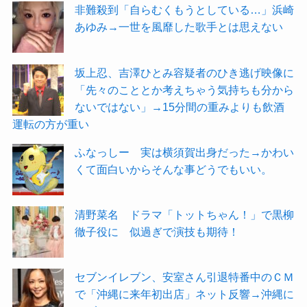
非難殺到「自らむくもうとしている…」浜崎
あゆみ→一世を風靡した歌手とは思えない
坂上忍、吉澤ひとみ容疑者のひき逃げ映像に
「先々のこととか考えちゃう気持ちも分から
ないではない」→15分間の重みよりも飲酒
運転の方が重い
ふなっしー 実は横須賀出身だった→かわい
くて面白いからそんな事どうでもいい。
清野菜名 ドラマ「トットちゃん！」で黒柳
徹子役に 似過ぎで演技も期待！
セブンイレブン、安室さん引退特番中のＣＭ
で「沖縄に来年初出店」ネット反響→沖縄に