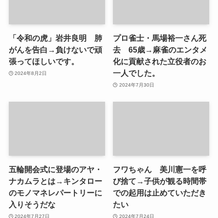
「令和の虎」岩井良明 肺
プロ雀士・馬場裕一さん死
がんを告白→負けないで頑
去 65歳→麻雀のエンタメ
張ってほしいです。
化に貢献された立役者のお
一人でした。
2024年8月2日
2024年7月30日
五輪開会式に登場のアヤ・
フワちゃん 美川憲一を呼
ナカムラとは→キンタロー
び捨て→子供が観る時間帯
のモノマネレパートリーに
での起用は止めていただき
入りそうだな
たい
2024年7月27日
2024年7月24日