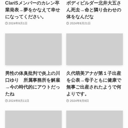
ClariSメンバーのカレン卒
ボディビルダー北井大五さ
業発表→夢をかなえて幸せ
ん死去→命と隣り合わせの
になってください。
体をなんだな
2024年9月1日
2024年8月21日
男性の体臭批判で炎上の川
久代萌美アナが第１子出産
口ゆり 所属事務所を解雇
を公表→母子ともに健康で
→今の時代的にアウトだっ
無事ご出産されたようで何
たね
よりです。
2024年8月11日
2024年8月9日