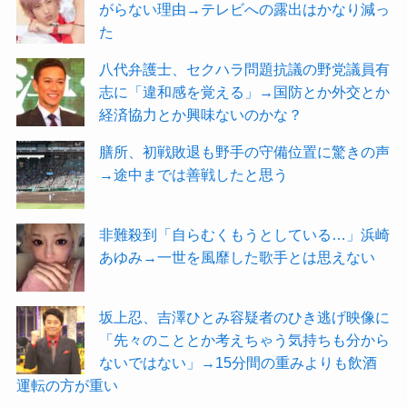
がらない理由→テレビへの露出はかなり減っ
た
八代弁護士、セクハラ問題抗議の野党議員有
志に「違和感を覚える」→国防とか外交とか
経済協力とか興味ないのかな？
膳所、初戦敗退も野手の守備位置に驚きの声
→途中までは善戦したと思う
非難殺到「自らむくもうとしている…」浜崎
あゆみ→一世を風靡した歌手とは思えない
坂上忍、吉澤ひとみ容疑者のひき逃げ映像に
「先々のこととか考えちゃう気持ちも分から
ないではない」→15分間の重みよりも飲酒
運転の方が重い