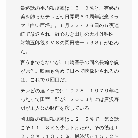
最終話の平均視聴率は１５．２％と、有終の
美を飾ったテレビ朝日開局６０周年記念ドラ
マ「白い巨塔」。５月２２～２６日の５夜連
続で放送され、野心むき出しの天才外科医・
財前五郎役をＶ６の岡田准一（３８）が務め
た。
言うまでもないが、山崎豊子の同名長編小説
が原作。映画も含めて日本で映像化されるの
は、これで６回目だ。
テレビの連ドラでは１９７８～１９７９年に
わたって田宮二郎が、２００３年には唐沢寿
明が主人公の財前を演じている。
岡田版の初回視聴率は１２．５％で、第２話
こそ１１．８％と少し下げたが、その後は１
２．２％→１３．５％、最終話が１５．２％