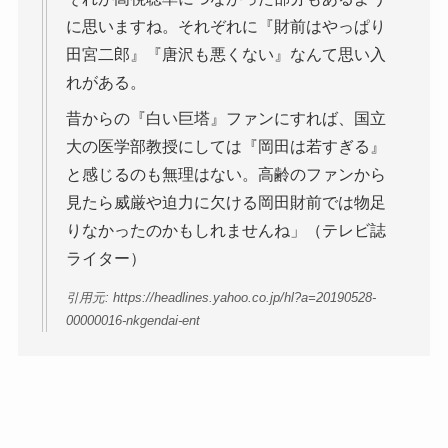
に思いますね。それぞれに『財前はやっぱり
田宮二郎』『唐沢も悪くない』なんて思い入
れがある。
昔からの『白い巨塔』ファンにすれば、国立
大の医学部教授にしては『岡田は若すぎる』
と感じるのも無理はない。高齢のファンから
見たら威厳や迫力に欠ける岡田財前では物足
りなかったのかもしれませんね」（テレビ誌
ライター）
引用元: https://headlines.yahoo.co.jp/hl?a=20190528-
00000016-nkgendai-ent