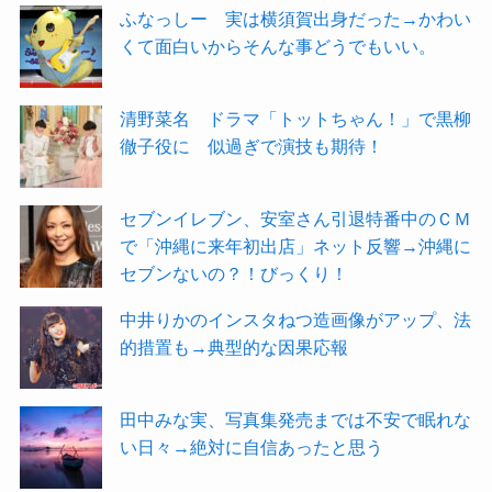
ふなっしー 実は横須賀出身だった→かわい
くて面白いからそんな事どうでもいい。
清野菜名 ドラマ「トットちゃん！」で黒柳
徹子役に 似過ぎで演技も期待！
セブンイレブン、安室さん引退特番中のＣＭ
で「沖縄に来年初出店」ネット反響→沖縄に
セブンないの？！びっくり！
中井りかのインスタねつ造画像がアップ、法
的措置も→典型的な因果応報
田中みな実、写真集発売までは不安で眠れな
い日々→絶対に自信あったと思う