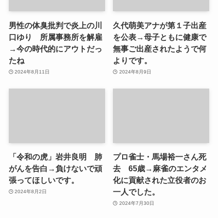
男性の体臭批判で炎上の川
久代萌美アナが第１子出産
口ゆり 所属事務所を解雇
を公表→母子ともに健康で
→今の時代的にアウトだっ
無事ご出産されたようで何
たね
よりです。
2024年8月11日
2024年8月9日
「令和の虎」岩井良明 肺
プロ雀士・馬場裕一さん死
がんを告白→負けないで頑
去 65歳→麻雀のエンタメ
張ってほしいです。
化に貢献された立役者のお
一人でした。
2024年8月2日
2024年7月30日