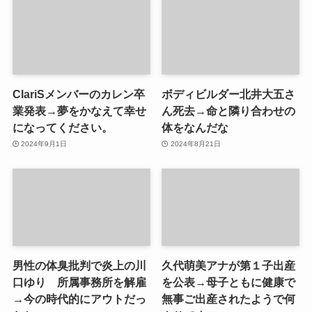
ClariSメンバーのカレン卒
ボディビルダー北井大五さ
業発表→夢をかなえて幸せ
ん死去→命と隣り合わせの
になってください。
体をなんだな
2024年9月1日
2024年8月21日
男性の体臭批判で炎上の川
久代萌美アナが第１子出産
口ゆり 所属事務所を解雇
を公表→母子ともに健康で
→今の時代的にアウトだっ
無事ご出産されたようで何