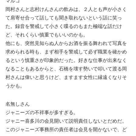
マルコ
岡村さんと志村けんさんの飲みは、２人とも声が小さく
て肩寄せ合って話しても聞き取れないという話に笑っ
た。録音を警戒して小さく喋るのもまた極端な話だけ
ど、それくらい慎重でもいいのかも。
他にも、突然見知らぬ人からお酒を振る舞われて写真を
求められる時も、まず相手を警戒して必ず職業を確かめ
るという慎重さが印象的だった。好きな仕事が出来なく
なることもあるからと、石橋を壊す勢いで叩いて渡る岡
村さんは偉いと思うけど、ますます女性に縁遠くなりそ
うかも。
名無しさん
ジャニーズの不祥事が多すぎる。
ジャニー喜多川の会見開いて説明責任しないとだめだ。
このジャニーズ事務所の責任者は会見を開かないで、ど