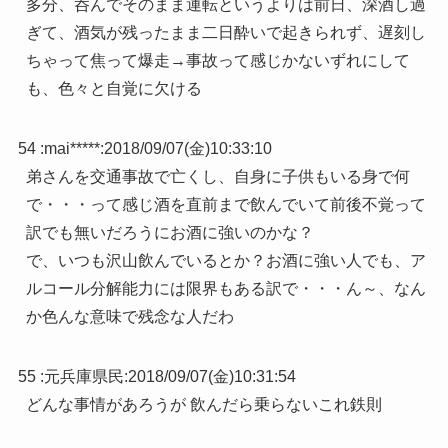
多分、呑んでそのまま運転というよりは前日、深酒し過
ぎて、酒気が残ったまま二日酔いで起きられず、遅刻し
ちゃって焦って爆走→事故って感じかないずれにして
も、色々と自覚に欠ける
54 :
mai*****
:
2018/09/07(金)10:33:10
弟さんを交通事故で亡くし、自身に子供もいる身で何
で・・・って感じ酒を直前まで飲んでいて前後不覚って
訳でも無いだろうにお酒に強いのかな？
で、いつも沢山飲んでいるとか？お酒に強い人でも、ア
ルコール分解能力には限界もある訳で・・・ん～、なん
か色んな意味で残念な人だわ
55 :
元兵庫県民
:
2018/09/07(金)10:31:54
どんな事情があろうが 飲んだら乗らないこれ鉄則