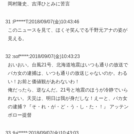
岡村隆史、吉澤ひとみに苦言
31 :
P*****T
:
2018/09/07(金)10:43:46
このニュースを見て、ほくそ笑んでる千野元アナの姿が
見える。
32 :
sof*****
:
2018/09/07(金)10:43:23
おいおい。台風21号、北海道地震はいつも通りの放送で
バカ女の逮捕は、いつも通りの放送じゃないのか。わる
い！お前と価値観があわないわ！
俺だったら、逆なんだ。21号と地震のほうが冷静でいら
れない。天災は、明日は我が身だしな！えーと、バカ女
の逮捕？『そ・れ・が・ど・う・し・た・！』 アッテン
ボロー提督
33 :
fuj*****
:
2018/09/07(金)10:43:03