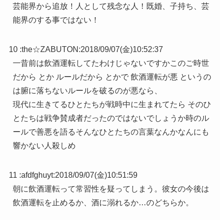
芸能界から追放！人として残念な人！既婚、子持ち、芸
能界のする事ではない！
10 :
the☆ZABUTON
:
2018/09/07(金)10:52:37
一昔前は飲酒運転してたわけじゃないですかこのご時世
だから とか ルールだから とかで 飲酒運転が悪 というの
は腑に落ちないルールを破るのが悪なら、
現代に生きてるひとたちが戦時中に生まれてたら そのひ
とたちは戦争賛成者だったのではないでしょうか時のル
ールで善悪を語るそんなひとたちの言葉なんかなんにも
響かない人殺しめ
11 :
afdfghuyt
:
2018/09/07(金)10:51:59
朝に飲酒運転って常習性を疑ってしまう。彼女の今後は
飲酒運転を止めるか、酒に溺れるか…のどちらか。