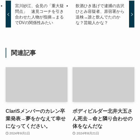
宮川紗江、会見の「重大疑
飲酒ひき逃げで逮捕の吉沢
問点」 速見コーチを引き
ひとみ容疑者、原宿署から
合わせた人物が指摘→まる
送検→誰と飲んでたのか
でDVの関係性みたい
な？芸能人かな？
関連記事
ClariSメンバーのカレン卒
ボディビルダー北井大五さ
業発表→夢をかなえて幸せ
ん死去→命と隣り合わせの
になってください。
体をなんだな
2024年9月1日
2024年8月21日