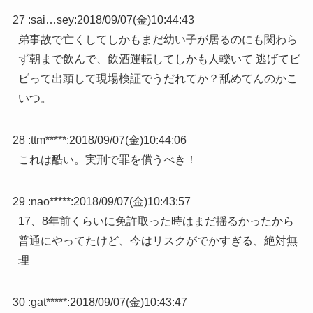
27 :
sai…sey
:
2018/09/07(金)10:44:43
弟事故で亡くしてしかもまだ幼い子が居るのにも関わら
ず朝まで飲んで、飲酒運転してしかも人轢いて 逃げてビ
ビって出頭して現場検証でうだれてか？舐めてんのかこ
いつ。
28 :
ttm*****
:
2018/09/07(金)10:44:06
これは酷い。実刑で罪を償うべき！
29 :
nao*****
:
2018/09/07(金)10:43:57
17、8年前くらいに免許取った時はまだ揺るかったから
普通にやってたけど、今はリスクがでかすぎる、絶対無
理
30 :
gat*****
:
2018/09/07(金)10:43:47