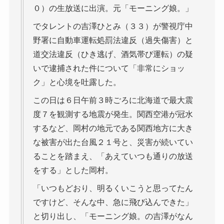
０）の生放送に出演。元「モーニング娘。」
でタレントの吉澤ひとみ（３３）が警視庁中
野署に自動車運転処罰法違反（過失傷害）と
道交法違反（ひき逃げ、酒気帯び運転）の疑
いで逮捕された件について「非常にショッ
ク」と心境を吐露した。
この日は６日午前３時ごろに北海道で最大震
度７を観測する地震が発生。関西空港が冠水
するなど、岡村の地元である関西地方に大き
な被害が出た台風２１号と、災害が続いてい
ることを踏まえ、「あえていつも通りの放送
をする」とした岡村。
「いつもどおり、明るくいこうと思ってたん
ですけど、そんな中、急に飛び込んできた」
と切り出し、「モーニング娘。の吉澤がなん