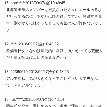
16 :
pon*****
:
2018/09/07(金)10:48:45
北海道出身のメンバーは被災された方々にエール送るな
ど行ってるのに！あなたはひき逃げですか。悪質すぎま
す！刑がかりに軽かったとしても世の人が許さないでし
ょ！
17 :
*****
:
2018/09/07(金)10:48:32
飲酒運転ダメなのは世間的に常識 。見つかっても芸能人
だと罰金払えばよいの感覚なのか？
18 :
22360679
:
2018/09/07(金)10:48:25
アル中やね 気が大きくなってこれぐらい大丈夫なん
て アルアルでしょ
19 :
ruk*****
:
2018/09/07(金)10:48:14
岡村氏の発言 運転するかね 現実は運転した 疑う余