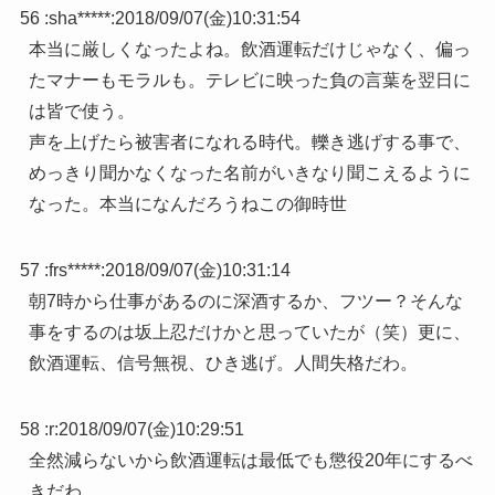
56 :
sha*****
:
2018/09/07(金)10:31:54
本当に厳しくなったよね。飲酒運転だけじゃなく、偏っ
たマナーもモラルも。テレビに映った負の言葉を翌日に
は皆で使う。
声を上げたら被害者になれる時代。轢き逃げする事で、
めっきり聞かなくなった名前がいきなり聞こえるように
なった。本当になんだろうねこの御時世
57 :
frs*****
:
2018/09/07(金)10:31:14
朝7時から仕事があるのに深酒するか、フツー？そんな
事をするのは坂上忍だけかと思っていたが（笑）更に、
飲酒運転、信号無視、ひき逃げ。人間失格だわ。
58 :
r
:
2018/09/07(金)10:29:51
全然減らないから飲酒運転は最低でも懲役20年にするべ
きだわ