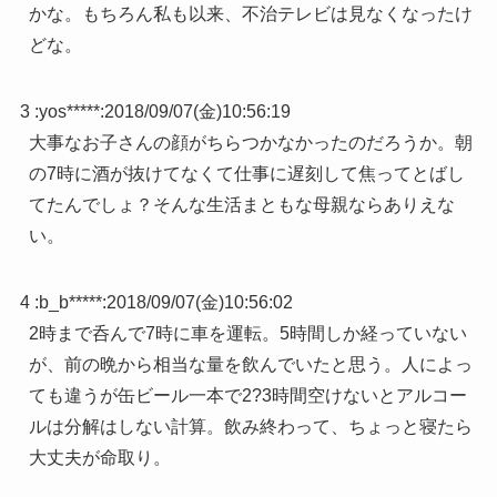
かな。もちろん私も以来、不治テレビは見なくなったけ
どな。
3 :
yos*****
:
2018/09/07(金)10:56:19
大事なお子さんの顔がちらつかなかったのだろうか。朝
の7時に酒が抜けてなくて仕事に遅刻して焦ってとばし
てたんでしょ？そんな生活まともな母親ならありえな
い。
4 :
b_b*****
:
2018/09/07(金)10:56:02
2時まで呑んで7時に車を運転。5時間しか経っていない
が、前の晩から相当な量を飲んでいたと思う。人によっ
ても違うが缶ビール一本で2?3時間空けないとアルコー
ルは分解はしない計算。飲み終わって、ちょっと寝たら
大丈夫が命取り。