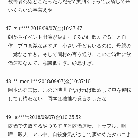
被害者死ぬとこだったんだぞ? 実刑くらって反省して来
いくらいの事言えや。
47 :
tsu*****
:
2018/09/07(金)10:37:47
朝からイベント出演が決まってるのに飲んでること自
体、プロ意識なさすぎ。小さい子どもいるのに、母親の
自覚なさすぎ。そして岡村の言う通り、このご時世に飲
酒運転なんて、意識低すぎ。頭悪すぎ。
48 :
**_monji***
:
2018/09/07(金)10:37:16
岡本の発言は、このご時世でなければ飲酒して車を運転
しても構わない。岡本は稚拙な発言をしたな
49 :
ito*****
:
2018/09/07(金)10:35:52
飲酒で失敗するやつ多すぎる飲酒運転、トラブル、喧
嘩、殺人、アル中、自殺嫌気がさして酒やめたタバコよ