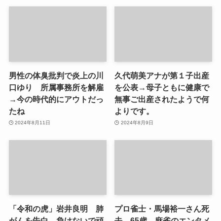
男性の体臭批判で炎上の川
久代萌美アナが第１子出産
口ゆり 所属事務所を解雇
を公表→母子ともに健康で
→今の時代的にアウトだっ
無事ご出産されたようで何
たね
よりです。
2024年8月11日
2024年8月9日
「令和の虎」岩井良明 肺
プロ雀士・馬場裕一さん死
がんを告白→負けないで頑
去 65歳→麻雀のエンタメ