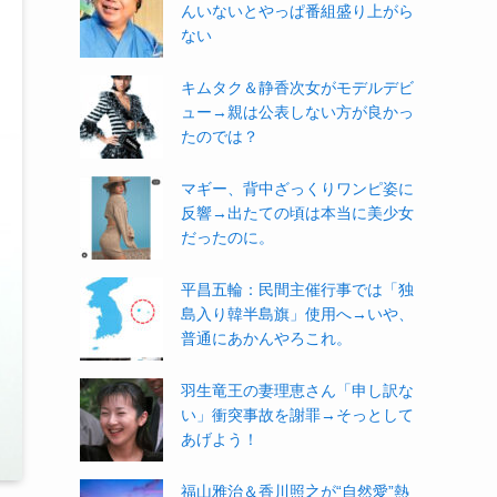
んいないとやっぱ番組盛り上がら
ない
キムタク＆静香次女がモデルデビ
ュー→親は公表しない方が良かっ
たのでは？
マギー、背中ざっくりワンピ姿に
反響→出たての頃は本当に美少女
だったのに。
平昌五輪：民間主催行事では「独
島入り韓半島旗」使用へ→いや、
普通にあかんやろこれ。
羽生竜王の妻理恵さん「申し訳な
い」衝突事故を謝罪→そっとして
あげよう！
福山雅治＆香川照之が“自然愛”熱