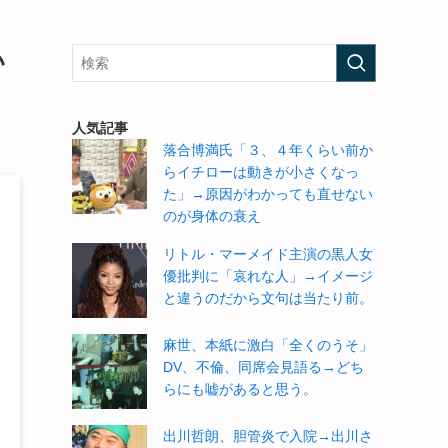
い
人気記事
落合博満氏「３、４年くらい前か
らイチローは動きが小さくなっ
た」→原因がわかっても直せない
のが身体の衰え
リトル・マーメイド主演の黒人女
優批判に「哀れな人」→イメージ
と違うのだから文句は当たり前。
麻世、本紙に激白「全くのうそ」
DV、不倫、同席会見語る→どち
らにも嘘があると思う。
出川哲朗、胆管炎で入院→出川さ