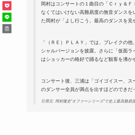
岡村はコンサートの１曲目の「Ｃｒｙ＆Ｆ
なくてはいけない高難易度の無音ダンスを
た岡村が「よし行こう。最高のダンスを見
「（ＲＥ）ＰＬＡＹ」では、ブレイクの他
シャルバージョンを披露。さらに「仮面ラ
はショッカーの格好で踊るなど観客を沸か
コンサート後、三浦は「ゴイゴイスー、ス
のダンサー全員が満点を出すほどのできだ
引用元: 岡村隆史“オファーシリーズ”で史上最高難易