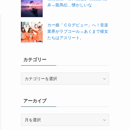
弁→龍馬伝…懐かしいな
カー娘「ＣＤデビュー」へ！音楽
業界がラブコール→あくまで彼女
たちはアスリート。
カテゴリー
カ
テ
ゴ
リ
アーカイブ
ー
ア
ー
カ