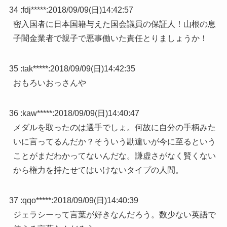
34 :
fdj*****
:
2018/09/09(日)14:42:57
密入国者に日本国籍与えた国会議員の保証人！山根の息
子闇金業者で親子で悪事働いた責任とりましょうか！
35 :
tak*****
:
2018/09/09(日)14:42:35
おもろいおっさんや
36 :
kaw*****
:
2018/09/09(日)14:40:47
メダルを取ったのは選手でしょ。何故に自分の手柄みた
いに言ってるんだか？そういう勘違いが今に至るという
ことがまだわかってないんだな。謙虚さがなく賢くない
から権力を持たせてはいけないタイプの人間。
37 :
qqo*****
:
2018/09/09(日)14:40:39
ジェラシーって言葉が好きなんだろう。数少ない英語で