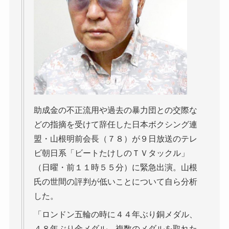
助成金の不正流用や過去の暴力団との交際な
どの指摘を受けて辞任した日本ボクシング連
盟・山根明前会長（７８）が９日放送のテレ
ビ朝日系「ビートたけしのＴＶタックル」
（日曜・前１１時５５分）に緊急出演。山根
氏の世間の評判が低いことについて自ら分析
した。
「ロンドン五輪の時に４４年ぶり銅メダル、
４８年ぶり金メダル。複数のメダルを取れた