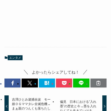
エンタメ
よかったらシェアしてね！
吉澤ひとみ逮捕余波 モー
偏見 日本における“入れ
娘ＯＧママタレ全滅危機→
墨”の歴史と今→墨を入れ
まぁ親のつんくも落ちたし
なくても生きていける。