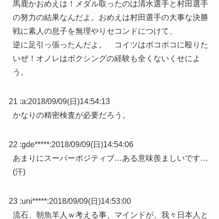
馬鹿かおめえは！メダル取ったのは清水選手と村田選手
の努力の結果なんだよ。おめえは村田選手の大事な決勝
戦に素人の息子を無理やりセコンドにつけて、
逆に足引っ張ったんだよ。 コイツはボコボコに殴りた
いぜ！オノレはボクシングの経験も全くないくせによ
う。
21 :
a
:
2018/09/09(日)14:54:13
かなりの精密検査が必要だろう。
22 :
gde*****
:
2018/09/09(日)14:54:06
あまりにスーパーポジティブ…ある意味羨ましいです…
(汗)
23 :
uni*****
:
2018/09/09(日)14:53:00
流石、朝魚羊人ｗ考える事、マインドが、我々日本人と