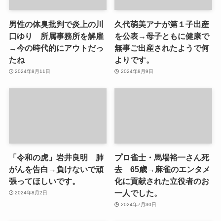
男性の体臭批判で炎上の川
久代萌美アナが第１子出産
口ゆり 所属事務所を解雇
を公表→母子ともに健康で
→今の時代的にアウトだっ
無事ご出産されたようで何
たね
よりです。
2024年8月11日
2024年8月9日
「令和の虎」岩井良明 肺
プロ雀士・馬場裕一さん死
がんを告白→負けないで頑
去 65歳→麻雀のエンタメ
張ってほしいです。
化に貢献された立役者のお
一人でした。
2024年8月2日
2024年7月30日