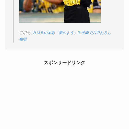
引用元:
ＮＭＢ山本彩「夢のよう」甲子園で六甲おろし
独唱
スポンサードリンク