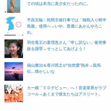
ての頃は本当に美少女だったのに。
平昌五輪：民間主催行事では「独島入り韓半
島旗」使用へ→いや、普通にあかんやろこ
れ。
羽生竜王の妻理恵さん「申し訳ない」衝突事
故を謝罪→そっとしてあげよう！
福山雅治＆香川照之が“自然愛”熱弁→龍馬
伝…懐かしいな
カー娘「ＣＤデビュー」へ！音楽業界がラブ
コール→あくまで彼女たちはアスリート。