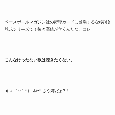
ベースボ―ルマガジン社の野球カ―ドに登場するな(笑)始
球式シリ―ズで！後々高値が付くんだな。コレ
こんなけったない歌は聴きたくない。
o( 〃゜▽ﾟ〃)ゝｵｫｰ!! さや姉だぁ?！