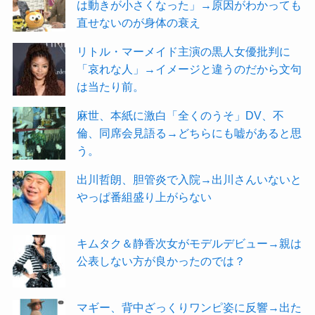
は動きが小さくなった」→原因がわかっても
直せないのが身体の衰え
リトル・マーメイド主演の黒人女優批判に
「哀れな人」→イメージと違うのだから文句
は当たり前。
麻世、本紙に激白「全くのうそ」DV、不
倫、同席会見語る→どちらにも嘘があると思
う。
出川哲朗、胆管炎で入院→出川さんいないと
やっぱ番組盛り上がらない
キムタク＆静香次女がモデルデビュー→親は
公表しない方が良かったのでは？
マギー、背中ざっくりワンピ姿に反響→出た