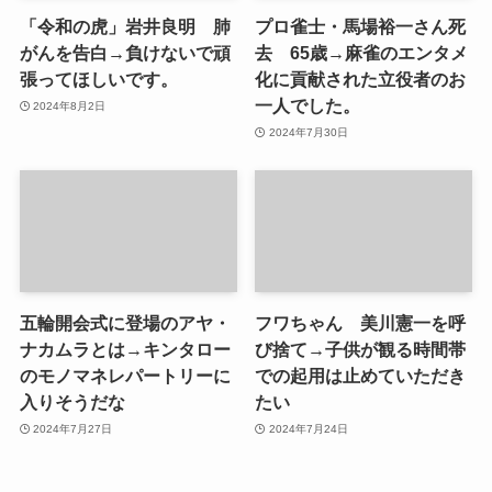
「令和の虎」岩井良明 肺
プロ雀士・馬場裕一さん死
がんを告白→負けないで頑
去 65歳→麻雀のエンタメ
張ってほしいです。
化に貢献された立役者のお
一人でした。
2024年8月2日
2024年7月30日
五輪開会式に登場のアヤ・
フワちゃん 美川憲一を呼
ナカムラとは→キンタロー
び捨て→子供が観る時間帯
のモノマネレパートリーに
での起用は止めていただき
入りそうだな
たい
2024年7月27日
2024年7月24日