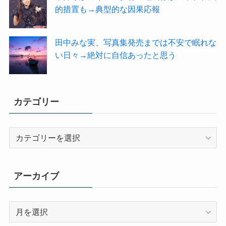
的措置も→典型的な因果応報
田中みな実、写真集発売までは不安で眠れな
い日々→絶対に自信あったと思う
カテゴリー
カ
テ
ゴ
リ
アーカイブ
ー
ア
ー