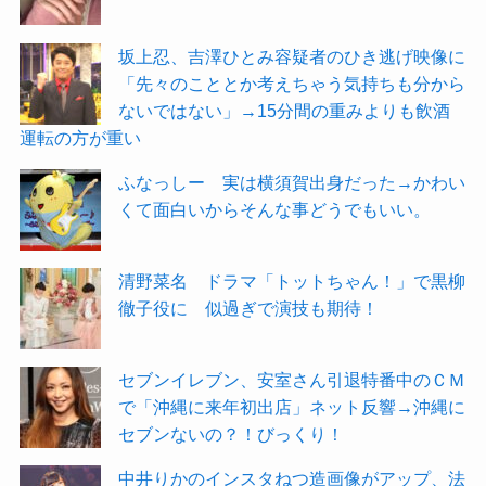
坂上忍、吉澤ひとみ容疑者のひき逃げ映像に
「先々のこととか考えちゃう気持ちも分から
ないではない」→15分間の重みよりも飲酒
運転の方が重い
ふなっしー 実は横須賀出身だった→かわい
くて面白いからそんな事どうでもいい。
清野菜名 ドラマ「トットちゃん！」で黒柳
徹子役に 似過ぎで演技も期待！
セブンイレブン、安室さん引退特番中のＣＭ
で「沖縄に来年初出店」ネット反響→沖縄に
セブンないの？！びっくり！
中井りかのインスタねつ造画像がアップ、法