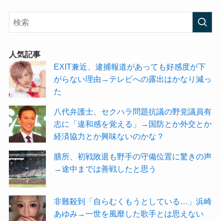
人気記事
EXIT兼近、逮捕報道があっても好感度が下
がらない理由→テレビへの露出はかなり減っ
た
八代弁護士、セクハラ問題抗議の野党議員有
志に「違和感を覚える」→国防とか外交とか
経済協力とか興味ないのかな？
膳所、初戦敗退も野手の守備位置に驚きの声
→途中までは善戦したと思う
非難殺到「自らむくもうとしている…」浜崎
あゆみ→一世を風靡した歌手とは思えない