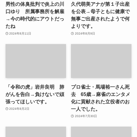
男性の体臭批判で炎上の川
久代萌美アナが第１子出産
口ゆり 所属事務所を解雇
を公表→母子ともに健康で
→今の時代的にアウトだっ
無事ご出産されたようで何
たね
よりです。
2024年8月11日
2024年8月9日
「令和の虎」岩井良明 肺
プロ雀士・馬場裕一さん死
がんを告白→負けないで頑
去 65歳→麻雀のエンタメ
張ってほしいです。
化に貢献された立役者のお
一人でした。
2024年8月2日
2024年7月30日