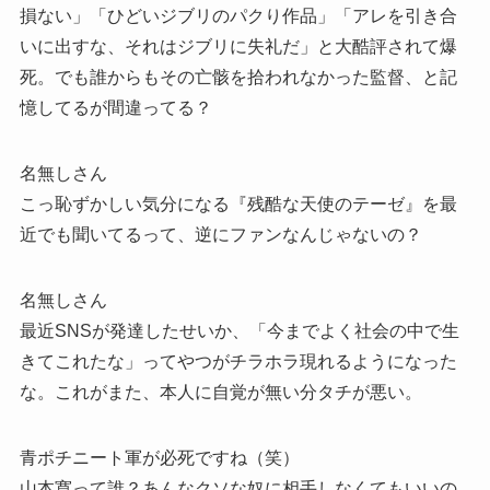
損ない」「ひどいジブリのパクり作品」「アレを引き合
いに出すな、それはジブリに失礼だ」と大酷評されて爆
死。でも誰からもその亡骸を拾われなかった監督、と記
憶してるが間違ってる？
名無しさん
こっ恥ずかしい気分になる『残酷な天使のテーゼ』を最
近でも聞いてるって、逆にファンなんじゃないの？
名無しさん
最近SNSが発達したせいか、「今までよく社会の中で生
きてこれたな」ってやつがチラホラ現れるようになった
な。これがまた、本人に自覚が無い分タチが悪い。
青ポチニート軍が必死ですね（笑）
山本寛って誰？あんなクソな奴に相手しなくてもいいの