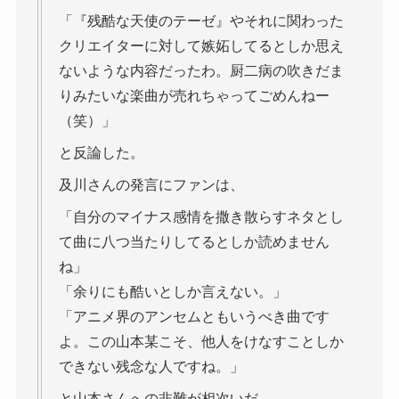
「『残酷な天使のテーゼ』やそれに関わった
クリエイターに対して嫉妬してるとしか思え
ないような内容だったわ。厨二病の吹きだま
りみたいな楽曲が売れちゃってごめんねー
（笑）」
と反論した。
及川さんの発言にファンは、
「自分のマイナス感情を撒き散らすネタとし
て曲に八つ当たりしてるとしか読めません
ね」
「余りにも酷いとしか言えない。」
「アニメ界のアンセムともいうべき曲です
よ。この山本某こそ、他人をけなすことしか
できない残念な人ですね。」
と山本さんへの非難が相次いだ。