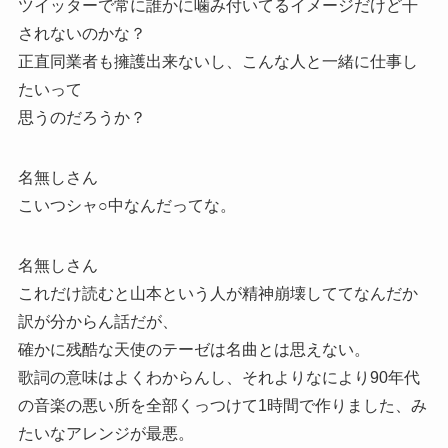
ツイッターで常に誰かに噛み付いてるイメージだけど干
されないのかな？
正直同業者も擁護出来ないし、こんな人と一緒に仕事し
たいって
思うのだろうか？
名無しさん
こいつシャ○中なんだってな。
名無しさん
これだけ読むと山本という人が精神崩壊しててなんだか
訳が分からん話だが、
確かに残酷な天使のテーゼは名曲とは思えない。
歌詞の意味はよくわからんし、それよりなにより90年代
の音楽の悪い所を全部くっつけて1時間で作りました、み
たいなアレンジが最悪。