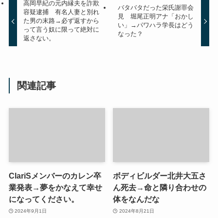
高岡早紀の元内縁夫を詐欺
バタバタだった栄氏謝罪会
容疑逮捕 有名人妻と別れ
見 堀尾正明アナ「おかし
た男の末路→必ず返すから
い」→パワハラ学長はどう
って言う奴に限って絶対に
なった？
返さない。
関連記事
ClariSメンバーのカレン卒
ボディビルダー北井大五さ
業発表→夢をかなえて幸せ
ん死去→命と隣り合わせの
になってください。
体をなんだな
2024年9月1日
2024年8月21日