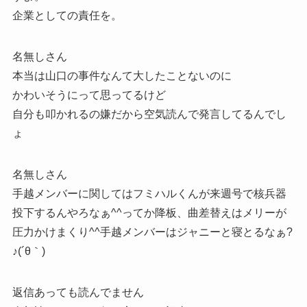
企業としての責任を。
名無しさん
本当は山口の事件なんて大したことないのに
かわいそうにって思ってるけど
自分も叩かれるの嫌だから空気読んで発言してるんでし
ょ
名無しさん
手越メンバーに関してはフミハルくんが来週号で核兵器
投下するんやろなぁ^^ってか降板、曲差替えはメリーが
圧力かけまくり^^手越メンバーはジャニーと寝とるなぁ?
♪(´θ｀)
返信あっても読んでません