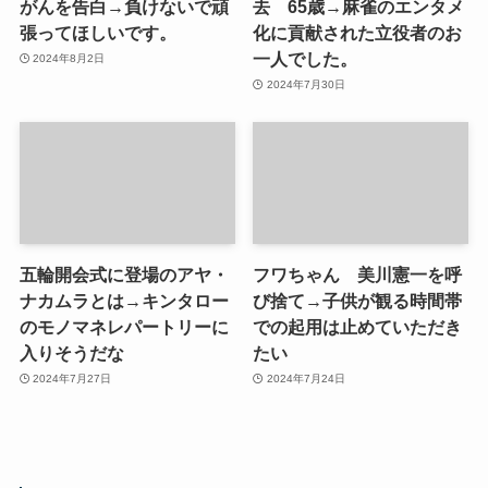
がんを告白→負けないで頑
去 65歳→麻雀のエンタメ
張ってほしいです。
化に貢献された立役者のお
一人でした。
2024年8月2日
2024年7月30日
五輪開会式に登場のアヤ・
フワちゃん 美川憲一を呼
ナカムラとは→キンタロー
び捨て→子供が観る時間帯
のモノマネレパートリーに
での起用は止めていただき
入りそうだな
たい
2024年7月27日
2024年7月24日