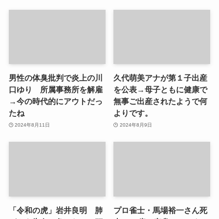
男性の体臭批判で炎上の川
久代萌美アナが第１子出産
口ゆり 所属事務所を解雇
を公表→母子ともに健康で
→今の時代的にアウトだっ
無事ご出産されたようで何
たね
よりです。
2024年8月11日
2024年8月9日
「令和の虎」岩井良明 肺
プロ雀士・馬場裕一さん死