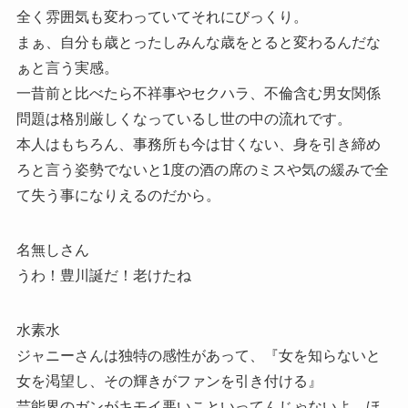
全く雰囲気も変わっていてそれにびっくり。
まぁ、自分も歳とったしみんな歳をとると変わるんだな
ぁと言う実感。
一昔前と比べたら不祥事やセクハラ、不倫含む男女関係
問題は格別厳しくなっているし世の中の流れです。
本人はもちろん、事務所も今は甘くない、身を引き締め
ろと言う姿勢でないと1度の酒の席のミスや気の緩みで全
て失う事になりえるのだから。
名無しさん
うわ！豊川誕だ！老けたね
水素水
ジャニーさんは独特の感性があって、『女を知らないと
女を渇望し、その輝きがファンを引き付ける』
芸能界のガンがキモイ悪いこといってんじゃないよ。ほ