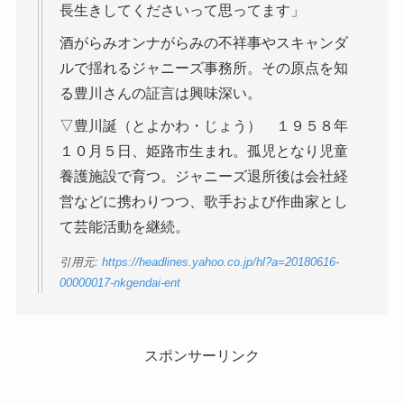
長生きしてくださいって思ってます」
酒がらみオンナがらみの不祥事やスキャンダ
ルで揺れるジャニーズ事務所。その原点を知
る豊川さんの証言は興味深い。
▽豊川誕（とよかわ・じょう） １９５８年
１０月５日、姫路市生まれ。孤児となり児童
養護施設で育つ。ジャニーズ退所後は会社経
営などに携わりつつ、歌手および作曲家とし
て芸能活動を継続。
引用元:
https://headlines.yahoo.co.jp/hl?a=20180616-
00000017-nkgendai-ent
スポンサーリンク