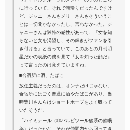
に行っていて、それで朝帰りだったんですけ
ど、ジャニーさんもメリーさんもそういうこ
とは一切聞かなかったし、言わなかった。ジ
ャニーさんは独特の感性があって、『女を知
らないと女を渇望し、その輝きがファンを引
き付ける』と言っていて、このあとの月刊明
星だかの表紙の僕を見て『女を知った顔だ』
って言ったのは覚えていますね」
■合宿所に酒、たばこ
放任主義だったのは、オンナだけじゃない。
合宿所にはごく普通に酒やたばこがあり、当
時豊川さんらはショートホープをよく吸って
いたそうだ。
「ハイミナール（非バルビツール酸系の催眠
薬）だったかな、それが仲間内から回ってき