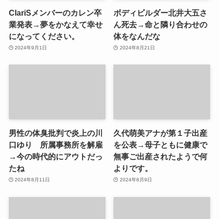
ClariSメンバーのカレン卒
ボディビルダー北井大五さ
業発表→夢をかなえて幸せ
ん死去→命と隣り合わせの
になってください。
体をなんだな
2024年9月1日
2024年8月21日
男性の体臭批判で炎上の川
久代萌美アナが第１子出産
口ゆり 所属事務所を解雇
を公表→母子ともに健康で
→今の時代的にアウトだっ
無事ご出産されたようで何
たね
よりです。
2024年8月11日
2024年8月9日