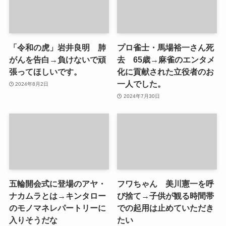
「令和の虎」岩井良明 肺
プロ雀士・馬場裕一さん死
がんを告白→負けないで頑
去 65歳→麻雀のエンタメ
張ってほしいです。
化に貢献された立役者のお
一人でした。
2024年8月2日
2024年7月30日
五輪開会式に登場のアヤ・
フワちゃん 美川憲一を呼
ナカムラとは→キンタロー
び捨て→子供が観る時間帯
のモノマネレパートリーに
での起用は止めていただき
入りそうだな
たい