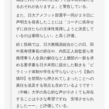
るおそれがありますよ」と警告している。
また、日大アメフット部選手一同が２９日に
声明文を発表したことには「コーチに依存せ
ずに自分たちの主体性発揮しようと決意して
いるのは素晴らしい」と高く評価。
続く投稿では、日大教職員組合がこの日、田
中英寿理事長の辞任や、内田正人前監督ら常
務理事５人全員の解任など上層部の一新を求
める要求書を日大本部に提出した動きを「ピ
ラミッド体制や学生を守らないという【負の
烙印】を世間から押されてしまったことへの
責任を追及する視点も含めているようです！
（中略）大学の良心的な声が小さくても存在
することは小さな希望ですね 安堵させられ
ましたーー」と評価している。