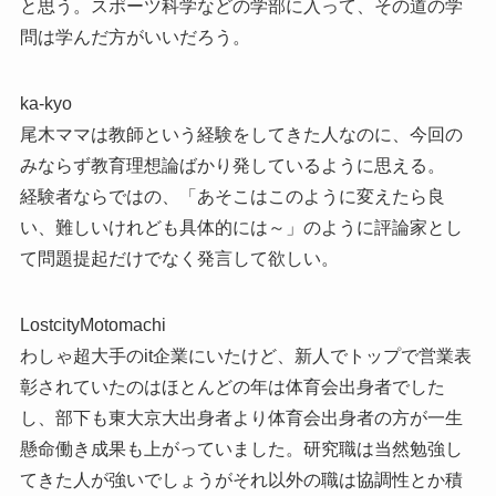
と思う。スポーツ科学などの学部に入って、その道の学
問は学んだ方がいいだろう。
ka-kyo
尾木ママは教師という経験をしてきた人なのに、今回の
みならず教育理想論ばかり発しているように思える。
経験者ならではの、「あそこはこのように変えたら良
い、難しいけれども具体的には～」のように評論家とし
て問題提起だけでなく発言して欲しい。
LostcityMotomachi
わしゃ超大手のit企業にいたけど、新人でトップで営業表
彰されていたのはほとんどの年は体育会出身者でした
し、部下も東大京大出身者より体育会出身者の方が一生
懸命働き成果も上がっていました。研究職は当然勉強し
てきた人が強いでしょうがそれ以外の職は協調性とか積