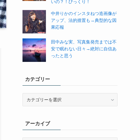
いの？！びっくり！
中井りかのインスタねつ造画像が
アップ、法的措置も→典型的な因
果応報
田中みな実、写真集発売までは不
安で眠れない日々→絶対に自信あ
ったと思う
カテゴリー
カ
テ
ゴ
リ
アーカイブ
ー