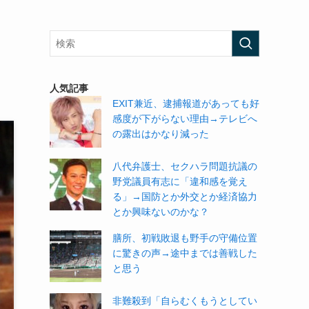
と
人気記事
EXIT兼近、逮捕報道があっても好
感度が下がらない理由→テレビへ
の露出はかなり減った
八代弁護士、セクハラ問題抗議の
野党議員有志に「違和感を覚え
る」→国防とか外交とか経済協力
とか興味ないのかな？
膳所、初戦敗退も野手の守備位置
に驚きの声→途中までは善戦した
と思う
非難殺到「自らむくもうとしてい