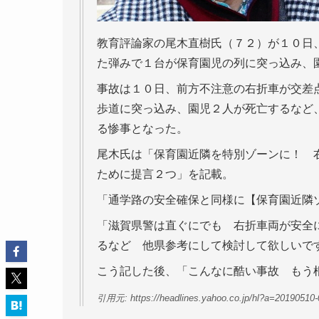
教育評論家の尾木直樹氏（７２）が１０日
た弾みで１台が保育園児の列に突っ込み、
事故は１０日、前方不注意の右折車が交差
歩道に突っ込み、園児２人が死亡するなど
る惨事となった。
尾木氏は「保育園近隣を特別ゾーンに！ 
ために提言２つ」を記載。
「通学路の安全確保と同様に【保育園近隣
「滋賀県警は直ぐにでも 右折車両が安全
るなど 他県参考にして検討して欲しいで
こう記した後、「こんなに酷い事故 もう
引用元: https://headlines.yahoo.co.jp/hl?a=20190510-