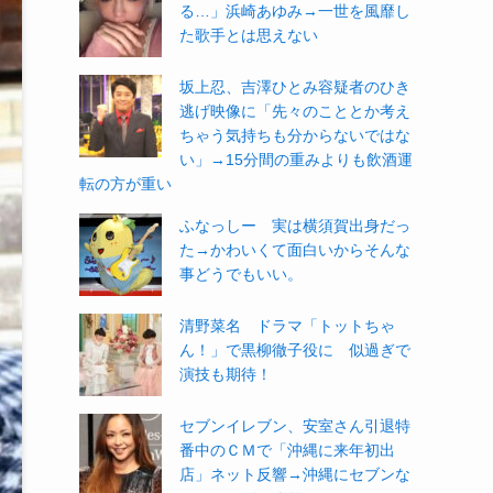
る…」浜崎あゆみ→一世を風靡し
た歌手とは思えない
坂上忍、吉澤ひとみ容疑者のひき
逃げ映像に「先々のこととか考え
ちゃう気持ちも分からないではな
い」→15分間の重みよりも飲酒運
転の方が重い
ふなっしー 実は横須賀出身だっ
た→かわいくて面白いからそんな
事どうでもいい。
清野菜名 ドラマ「トットちゃ
ん！」で黒柳徹子役に 似過ぎで
演技も期待！
セブンイレブン、安室さん引退特
番中のＣＭで「沖縄に来年初出
店」ネット反響→沖縄にセブンな