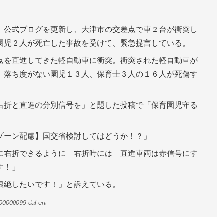
、公式ブログを更新し、大津市の交差点で車２台が衝突し
園児２人が死亡した事故を受けて、緊急提言している。
点を直進してきた軽自動車に衝突。衝突された軽自動車が
、落ち度がない園児１３人、保育士３人の１６人が死傷す
右折と直進の分別信号を」と題した投稿で「保育園児守る
ゾーン配慮】国交省検討してはどうか！？」
に右折できるように 右折時には 直進車両は赤信号にす
す！」
根絶したいです！」と訴えている。
00000099-dal-ent