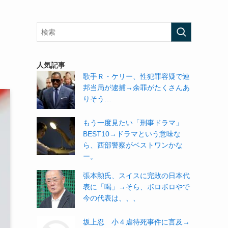
、
人気記事
歌手Ｒ・ケリー、性犯罪容疑で連
邦当局が逮捕→余罪がたくさんあ
りそう…
もう一度見たい「刑事ドラマ」
BEST10→ドラマという意味な
ら、西部警察がベストワンかな
ー。
張本勲氏、スイスに完敗の日本代
表に「喝」→そら、ボロボロやで
今の代表は、、、
坂上忍 小４虐待死事件に言及→