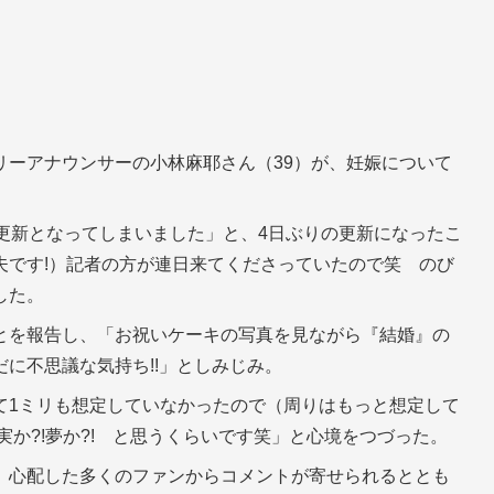
リーアナウンサーの小林麻耶さん（39）が、妊娠について
更新となってしまいました」と、4日ぶりの更新になったこ
夫です!）記者の方が連日来てくださっていたので笑 のび
した。
とを報告し、「お祝いケーキの写真を見ながら『結婚』の
に不思議な気持ち!!」としみじみ。
て1ミリも想定していなかったので（周りはもっと想定して
実か?!夢か?! と思うくらいです笑」と心境をつづった。
、心配した多くのファンからコメントが寄せられるととも