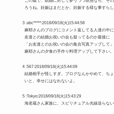
この歳で、結婚に対して夢うつつ状態なら、その
ろうね。妊娠はまだとか、妊娠する様な事すらし
3 :
abc*****
:
2018/09/18(火)15:44:58
麻耶さんのブログにコメント返してる人達の中に
友達との結婚お祝いの会も疑ってるのか最後に
「お友達とのお祝いの会の集合写真アップして」
麻耶さんの夕食の手作り料理アップして下さい。
4 :
567
:
2018/09/18(火)15:44:09
結婚相手が怪しすぎ。ブログなんかやめて、ちょ
いと、幸せにはなれないよ。
5 :
Tokyo
:
2018/09/18(火)15:43:29
海老蔵さん家族に、スピリチュアル光線送らない