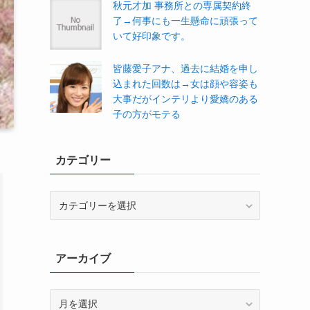
秋元才加 事務所との専属契約終
了→何事にも一生懸命に頑張って
いて好印象です。
皆藤愛子アナ、過去に結婚を申し
込まれた回数は→女は顔や容姿も
大事だがインテリより愛嬌のある
子の方がモテる
カテゴリー
カ
テ
ゴ
リ
アーカイブ
ー
ア