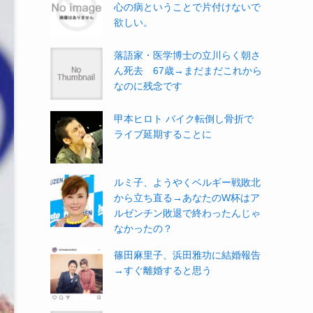
心の病ということで片付けないで
欲しい。
落語家・医学博士の立川らく朝さ
ん死去 67歳→まだまだこれから
なのに残念です
甲本ヒロト バイク転倒し骨折で
ライブ延期することに
ルミ子、ようやくベルギー戦敗北
から立ち直る→あなたのW杯はア
ルゼンチン敗退で終わったんじゃ
なかったの？
篠田麻里子、浜田雅功に結婚報告
→すぐ離婚すると思う