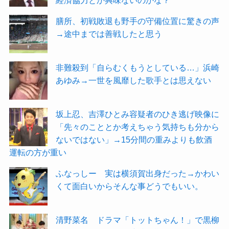
膳所、初戦敗退も野手の守備位置に驚きの声
→途中までは善戦したと思う
非難殺到「自らむくもうとしている…」浜崎
あゆみ→一世を風靡した歌手とは思えない
坂上忍、吉澤ひとみ容疑者のひき逃げ映像に
「先々のこととか考えちゃう気持ちも分から
ないではない」→15分間の重みよりも飲酒
運転の方が重い
ふなっしー 実は横須賀出身だった→かわい
くて面白いからそんな事どうでもいい。
清野菜名 ドラマ「トットちゃん！」で黒柳