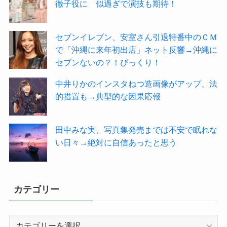
徹子役に 似過ぎで演技も期待！
セブンイレブン、安室さん引退特番中のＣＭ
で「沖縄に来年初出店」ネット反響→沖縄に
セブンないの？！びっくり！
中井りかのインスタねつ造画像がアップ、法
的措置も→典型的な因果応報
田中みな実、写真集発売までは不安で眠れな
い日々→絶対に自信あったと思う
カテゴリー
カ