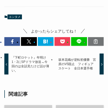
エンタメ
よかったらシェアしてね！
『下町ロケット』年明け
坂本花織が逆転初優勝 宮
1・2にSPドラマ放送→今
原のV5阻止 フィギュア
回のは全話見たけど話が薄
スケート 全日本選手権
い。
関連記事