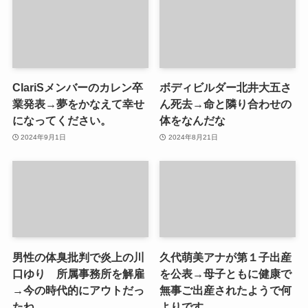
ClariSメンバーのカレン卒
ボディビルダー北井大五さ
業発表→夢をかなえて幸せ
ん死去→命と隣り合わせの
になってください。
体をなんだな
2024年9月1日
2024年8月21日
男性の体臭批判で炎上の川
久代萌美アナが第１子出産
口ゆり 所属事務所を解雇
を公表→母子ともに健康で
→今の時代的にアウトだっ
無事ご出産されたようで何
たね
よりです。