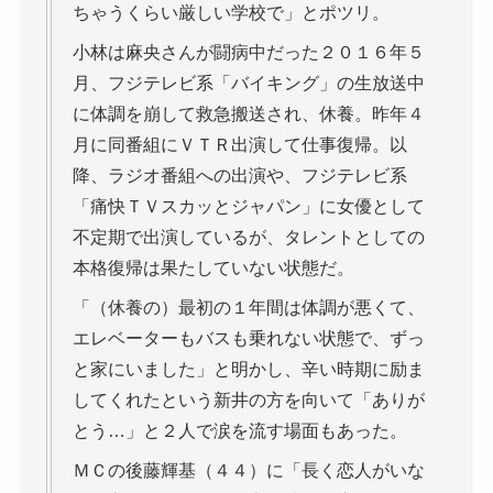
ちゃうくらい厳しい学校で」とポツリ。
小林は麻央さんが闘病中だった２０１６年５
月、フジテレビ系「バイキング」の生放送中
に体調を崩して救急搬送され、休養。昨年４
月に同番組にＶＴＲ出演して仕事復帰。以
降、ラジオ番組への出演や、フジテレビ系
「痛快ＴＶスカッとジャパン」に女優として
不定期で出演しているが、タレントとしての
本格復帰は果たしていない状態だ。
「（休養の）最初の１年間は体調が悪くて、
エレベーターもバスも乗れない状態で、ずっ
と家にいました」と明かし、辛い時期に励ま
してくれたという新井の方を向いて「ありが
とう…」と２人で涙を流す場面もあった。
ＭＣの後藤輝基（４４）に「長く恋人がいな