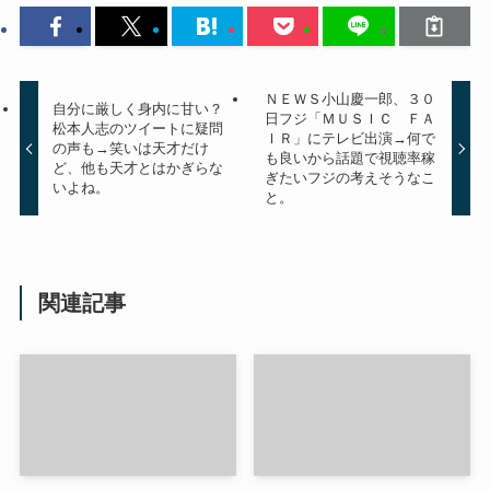
ＮＥＷＳ小山慶一郎、３０
自分に厳しく身内に甘い？
日フジ「ＭＵＳＩＣ ＦＡ
松本人志のツイートに疑問
ＩＲ」にテレビ出演→何で
の声も→笑いは天才だけ
も良いから話題で視聴率稼
ど、他も天才とはかぎらな
ぎたいフジの考えそうなこ
いよね。
と。
関連記事