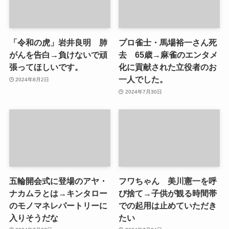
「令和の虎」岩井良明 肺
プロ雀士・馬場裕一さん死
がんを告白→負けないで頑
去 65歳→麻雀のエンタメ
張ってほしいです。
化に貢献された立役者のお
一人でした。
2024年8月2日
2024年7月30日
五輪開会式に登場のアヤ・
フワちゃん 美川憲一を呼
ナカムラとは→キンタロー
び捨て→子供が観る時間帯
のモノマネレパートリーに
での起用は止めていただき
入りそうだな
たい