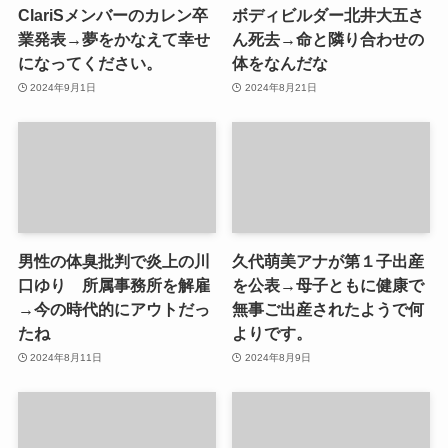
ClariSメンバーのカレン卒
ボディビルダー北井大五さ
業発表→夢をかなえて幸せ
ん死去→命と隣り合わせの
になってください。
体をなんだな
2024年9月1日
2024年8月21日
男性の体臭批判で炎上の川
久代萌美アナが第１子出産
口ゆり 所属事務所を解雇
を公表→母子ともに健康で
→今の時代的にアウトだっ
無事ご出産されたようで何
たね
よりです。
2024年8月11日
2024年8月9日