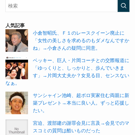
人気記事
小倉智昭氏、Ｆ１のレースクイーン廃止に
「女性の美しさを求めるのもダメなんですか
ね」→小倉さんの疑問に同意。
ベッキー、巨人・片岡コーチとの交際報道に
「ゆっくりと、しっかりと、歩んでいきま
す」→片岡大丈夫か？女見る目、センスない
なぁ。
サンシャイン池崎、超ボロ実家住む両親に新
築プレゼント→本当に良い人。ずっと応援し
たい。
宮迫、渡部建の謝罪会見に言及→会見でのマ
スコミの質問は酷いものだった