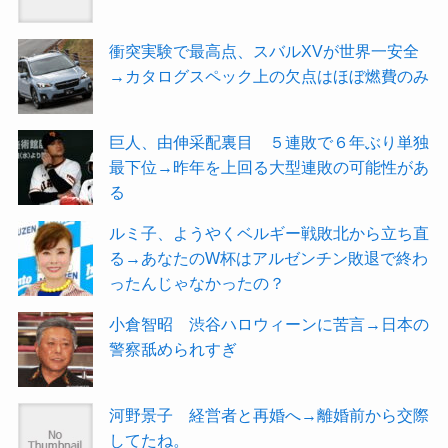
衝突実験で最高点、スバルXVが世界一安全
→カタログスペック上の欠点はほぼ燃費のみ
巨人、由伸采配裏目 ５連敗で６年ぶり単独
最下位→昨年を上回る大型連敗の可能性があ
る
ルミ子、ようやくベルギー戦敗北から立ち直
る→あなたのW杯はアルゼンチン敗退で終わ
ったんじゃなかったの？
小倉智昭 渋谷ハロウィーンに苦言→日本の
警察舐められすぎ
河野景子 経営者と再婚へ→離婚前から交際
してたね。