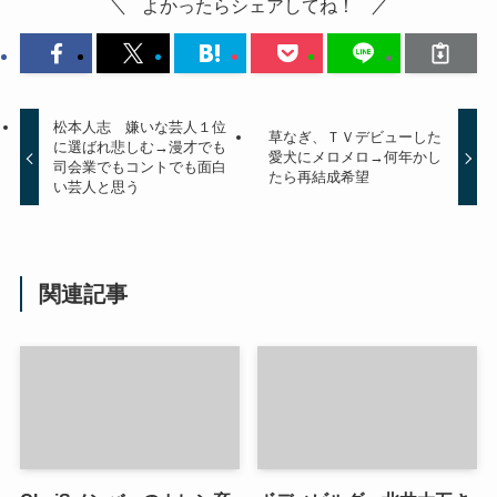
よかったらシェアしてね！
松本人志 嫌いな芸人１位
草なぎ、ＴＶデビューした
に選ばれ悲しむ→漫才でも
愛犬にメロメロ→何年かし
司会業でもコントでも面白
たら再結成希望
い芸人と思う
関連記事