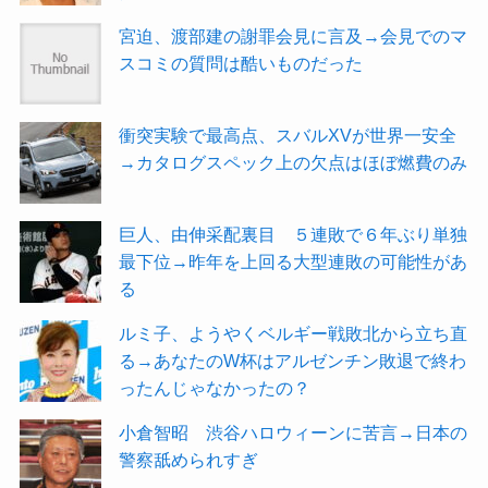
宮迫、渡部建の謝罪会見に言及→会見でのマ
スコミの質問は酷いものだった
衝突実験で最高点、スバルXVが世界一安全
→カタログスペック上の欠点はほぼ燃費のみ
巨人、由伸采配裏目 ５連敗で６年ぶり単独
最下位→昨年を上回る大型連敗の可能性があ
る
ルミ子、ようやくベルギー戦敗北から立ち直
る→あなたのW杯はアルゼンチン敗退で終わ
ったんじゃなかったの？
小倉智昭 渋谷ハロウィーンに苦言→日本の
警察舐められすぎ