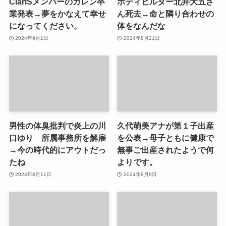
ClariSメンバーのカレン卒
ボディビルダー北井大五さ
業発表→夢をかなえて幸せ
ん死去→命と隣り合わせの
になってください。
体をなんだな
2024年9月1日
2024年8月21日
男性の体臭批判で炎上の川
久代萌美アナが第１子出産
口ゆり 所属事務所を解雇
を公表→母子ともに健康で
→今の時代的にアウトだっ
無事ご出産されたようで何
たね
よりです。
2024年8月11日
2024年8月9日