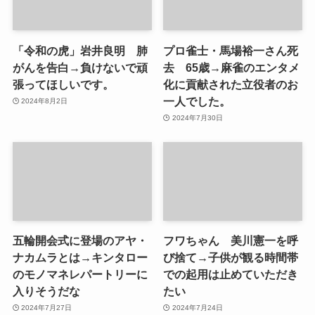
「令和の虎」岩井良明 肺
プロ雀士・馬場裕一さん死
がんを告白→負けないで頑
去 65歳→麻雀のエンタメ
張ってほしいです。
化に貢献された立役者のお
一人でした。
2024年8月2日
2024年7月30日
五輪開会式に登場のアヤ・
フワちゃん 美川憲一を呼
ナカムラとは→キンタロー
び捨て→子供が観る時間帯
のモノマネレパートリーに
での起用は止めていただき
入りそうだな
たい
2024年7月27日
2024年7月24日