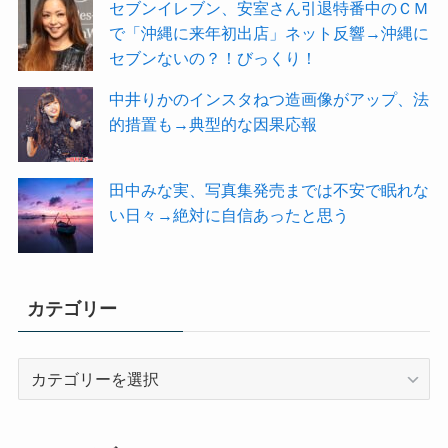
セブンイレブン、安室さん引退特番中のＣＭ
で「沖縄に来年初出店」ネット反響→沖縄に
セブンないの？！びっくり！
中井りかのインスタねつ造画像がアップ、法
的措置も→典型的な因果応報
田中みな実、写真集発売までは不安で眠れな
い日々→絶対に自信あったと思う
カテゴリー
カ
テ
ゴ
リ