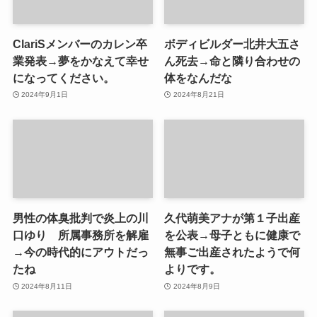
ClariSメンバーのカレン卒
ボディビルダー北井大五さ
業発表→夢をかなえて幸せ
ん死去→命と隣り合わせの
になってください。
体をなんだな
2024年9月1日
2024年8月21日
男性の体臭批判で炎上の川
久代萌美アナが第１子出産
口ゆり 所属事務所を解雇
を公表→母子ともに健康で
→今の時代的にアウトだっ
無事ご出産されたようで何
たね
よりです。
2024年8月11日
2024年8月9日