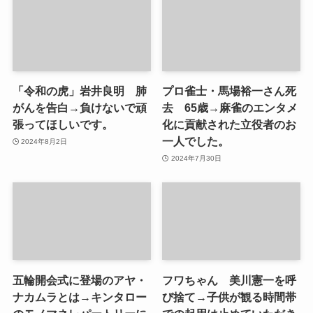
「令和の虎」岩井良明 肺
プロ雀士・馬場裕一さん死
がんを告白→負けないで頑
去 65歳→麻雀のエンタメ
張ってほしいです。
化に貢献された立役者のお
一人でした。
2024年8月2日
2024年7月30日
五輪開会式に登場のアヤ・
フワちゃん 美川憲一を呼
ナカムラとは→キンタロー
び捨て→子供が観る時間帯