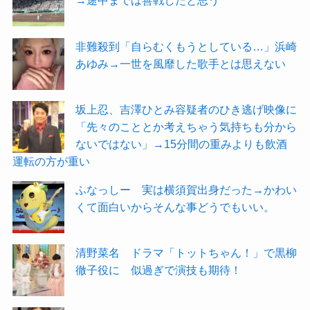
→途中までは善戦したと思う
非難殺到「自らむくもうとしている…」浜崎
あゆみ→一世を風靡した歌手とは思えない
坂上忍、吉澤ひとみ容疑者のひき逃げ映像に
「先々のこととか考えちゃう気持ちも分から
ないではない」→15分間の重みよりも飲酒
運転の方が重い
ふなっしー 実は横須賀出身だった→かわい
くて面白いからそんな事どうでもいい。
清野菜名 ドラマ「トットちゃん！」で黒柳
徹子役に 似過ぎで演技も期待！