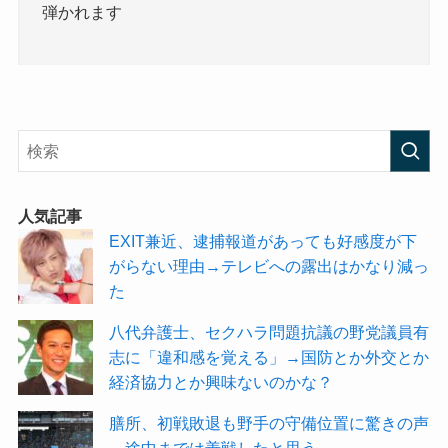
弾かれます
人気記事
EXIT兼近、逮捕報道があっても好感度が下
がらない理由→テレビへの露出はかなり減っ
た
八代弁護士、セクハラ問題抗議の野党議員有
志に「違和感を覚える」→国防とか外交とか
経済協力とか興味ないのかな？
膳所、初戦敗退も野手の守備位置に驚きの声