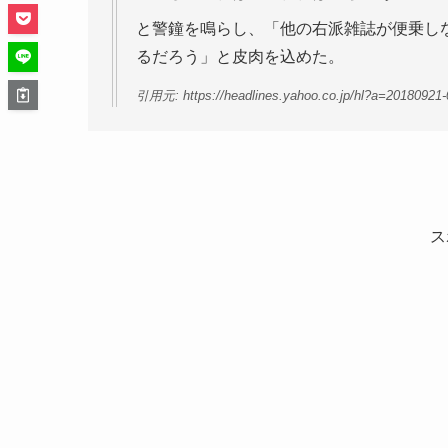
と警鐘を鳴らし、「他の右派雑誌が便乗し
るだろう」と皮肉を込めた。
引用元: https://headlines.yahoo.co.jp/hl?a=20180921-
ス