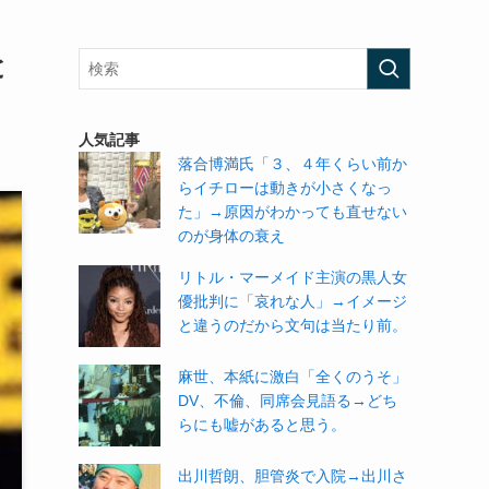
と
人気記事
落合博満氏「３、４年くらい前か
らイチローは動きが小さくなっ
た」→原因がわかっても直せない
のが身体の衰え
リトル・マーメイド主演の黒人女
優批判に「哀れな人」→イメージ
と違うのだから文句は当たり前。
麻世、本紙に激白「全くのうそ」
DV、不倫、同席会見語る→どち
らにも嘘があると思う。
出川哲朗、胆管炎で入院→出川さ