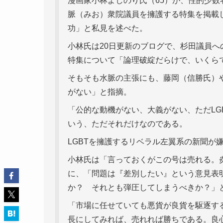
漫画家小林よしのり氏（65）が、性的少数
脈（みお）衆院議員を擁護する特集を掲載
功」と私見を述べた。
小林氏は20日更新のブログで、杉田議員
特集について「論理破綻だらけで、いくら
そもそも水脈の主張にも、藤岡（信勝氏）や
がない」と指摘。
「公的な動機がない、大義がない、ただLG
いう、ただそれだけなのである。
LGBTを擁護するリベラル左翼系の新聞が
小林氏は「言っておくがこの号は売れる。
に、「問題は『差別したい』という意見表
か？ それとも弾圧してしまうべきか？」
「市場に任せていても悪貨が良貨を駆逐す
長にしてみれば、売れれば勝ちである。良