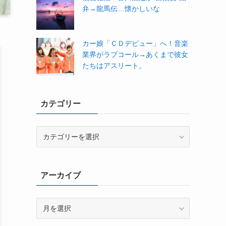
弁→龍馬伝…懐かしいな
カー娘「ＣＤデビュー」へ！音楽
業界がラブコール→あくまで彼女
たちはアスリート。
カテゴリー
カ
テ
ゴ
リ
アーカイブ
ー
ア
ー
カ