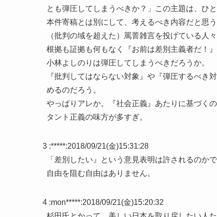
とも弾圧してしまうべきか？」この主題は、ひと
本件寄稿とは別にして、考えるべき内容だと思う
（批判の域を超えた）罵詈雑言を投げている人々
根拠も証拠も何もなく『お前は差別主義者だ！』
小林よしのりは弾圧してしまうべきだろうか。
『批判してはならない対象』や『弾圧するべき対
めるのだろう。
やっぱりアレか。『社会正義』あたりに基づくの
タント正義の味方が多すぎ。
3 :
*****
:
2018/09/21(金)15:31:28
「差別したい』という意見表明は許されるのか
自由を阻む自由はありません。
4 :
mon*****
:
2018/09/21(金)15:20:32
杉田氏とかって、美しい日本を取り戻したい人た