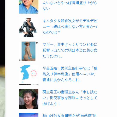
んいないとやっぱ番組盛り上がら
ない
キムタク＆静香次女がモデルデビ
ュー→親は公表しない方が良かっ
たのでは？
マギー、背中ざっくりワンピ姿に
反響→出たての頃は本当に美少女
だったのに。
平昌五輪：民間主催行事では「独
島入り韓半島旗」使用へ→いや、
普通にあかんやろこれ。
羽生竜王の妻理恵さん「申し訳な
い」衝突事故を謝罪→そっとして
あげよう！
福山雅治＆香川照之が“自然愛”熱