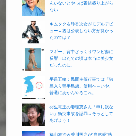
んいないとやっぱ番組盛り上がら
ない
キムタク＆静香次女がモデルデビ
ュー→親は公表しない方が良かっ
たのでは？
マギー、背中ざっくりワンピ姿に
反響→出たての頃は本当に美少女
だったのに。
平昌五輪：民間主催行事では「独
島入り韓半島旗」使用へ→いや、
普通にあかんやろこれ。
羽生竜王の妻理恵さん「申し訳な
い」衝突事故を謝罪→そっとして
あげよう！
福山雅治＆香川照之が“自然愛”熱