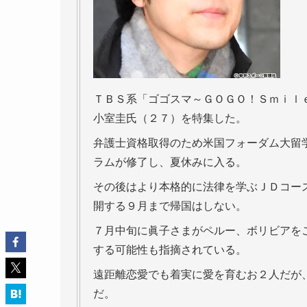
ＴＢＳ系「ゴゴスマ～ＧＯＧＯ！Ｓｍｉｌ
小室圭氏（２７）を特集した。
弁護士資格取得のため米国フォーダム大留
ラムが修了し、夏休みに入る。
その後はより本格的に法律を学ぶＪＤコー
開する９月まで帰国はしない。
７月中旬に眞子さまがペルー、ボリビアを
する可能性も指摘されている。
遠距離恋愛でも着実に愛を育むお２人だが
だ。