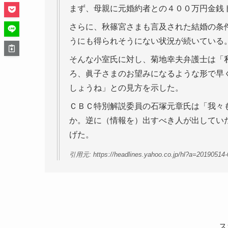
まず、母親に元婚約者との４００万円金銭
さらに、秋篠宮さまも言及された結婚の条
うにも得られそうにない状況が続いている
そんな小室氏に対し、菊地幸夫弁護士は「
ろ、眞子さまのお望みになるような形で早
しょうね」との見方を示した。
ＣＢＣ特別解説委員の石塚元章氏は「我々
か。逆に（情報を）出すべき人が出してい
げた。
引用元: https://headlines.yahoo.co.jp/hl?a=20190514
ス