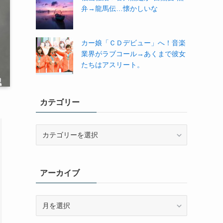
弁→龍馬伝…懐かしいな
カー娘「ＣＤデビュー」へ！音楽
業界がラブコール→あくまで彼女
たちはアスリート。
カテゴリー
カ
テ
ゴ
リ
アーカイブ
ー
ア
ー
カ