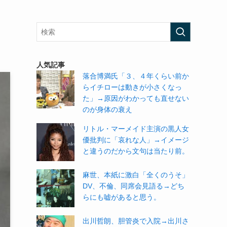
人気記事
落合博満氏「３、４年くらい前か
らイチローは動きが小さくなっ
た」→原因がわかっても直せない
のが身体の衰え
リトル・マーメイド主演の黒人女
優批判に「哀れな人」→イメージ
と違うのだから文句は当たり前。
麻世、本紙に激白「全くのうそ」
DV、不倫、同席会見語る→どち
らにも嘘があると思う。
出川哲朗、胆管炎で入院→出川さ