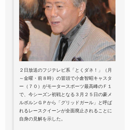
２日放送のフジテレビ系「とくダネ！」（月
～金曜・前８時）の冒頭で小倉智昭キャスタ
ー（７０）がモータースポーツ最高峰のＦ１
で、今シーズン初戦となる３月２５日の豪メ
ルボルンＧＰから「グリッドガール」と呼ば
れるレースクイーンが全面廃止されることに
自身の見解を示した。