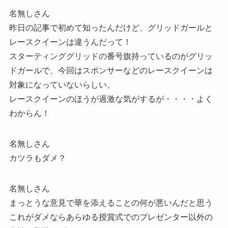
名無しさん
昨日の記事で初めて知ったんだけど、グリッドガールと
レースクイーンは違うんだって！
スターティンググリッドの番号旗持っているのがグリッ
ドガールで、今回はスポンサーなどのレースクイーンは
対象になっていないらしい。
レースクイーンのほうが過激な気がするが・・・・よく
わからん！
名無しさん
カツラもダメ？
名無しさん
まっとうな意見で華を添えることの何が悪いんだと思う
これがダメならあらゆる授賞式でのプレゼンター以外の