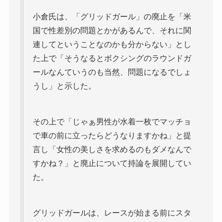
小倉氏は、「グリッドガール」の廃止を「米
国で性差別の問題とかがあるんで、それに関
連してということなのかも分からない」とし
た上で「そうなるとボクシングのラウンドガ
ールなんていうのも当然、問題になるでしょ
うし」と示した。
その上で「じゃぁ男性が水着一枚でマッチョ
で車の前に立ったらどうなりますかね」と提
言し「女性の美しさを求めるのもダメなんで
すかね？」と廃止について持論を展開してい
た。
グリッドガールは、レースが始まる前にスタ