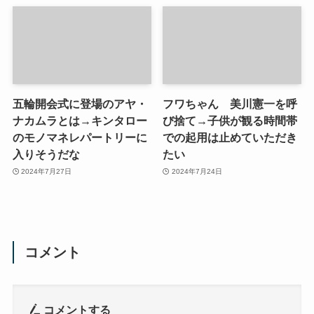
五輪開会式に登場のアヤ・
フワちゃん 美川憲一を呼
ナカムラとは→キンタロー
び捨て→子供が観る時間帯
のモノマネレパートリーに
での起用は止めていただき
入りそうだな
たい
2024年7月27日
2024年7月24日
コメント
コメントする