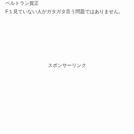
ベルトラン賀正
F１見ていない人がガタガタ言う問題ではありません。
スポンサーリンク