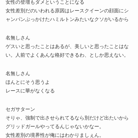
女性の登壇もダメということになる
女性差別だのいわれる原因はレースクイーンの顔面にシ
ャンパンぶっかけたハミルトンみたいなクソがいるから
名無しさん
ゲスいと思ったことはあるが、美しいと思ったことはな
い。人前でよくあんな格好できるわ、としか思えない。
名無しさん
ほんとにそう思うよ
レースに華がなくなる
セガサターン
そりゃ、強制で出させられてるなら別だけど出たいから
グリッドガールやってるんじゃないかなー。
女性差別の境界性が俺にはわかりましぇん。