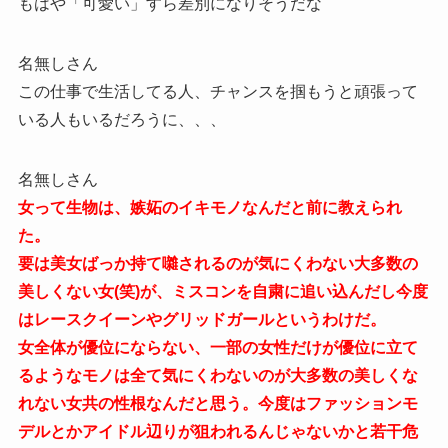
もはや「可愛い」すら差別になりそうだな
名無しさん
この仕事で生活してる人、チャンスを掴もうと頑張って
いる人もいるだろうに、、、
名無しさん
女って生物は、嫉妬のイキモノなんだと前に教えられ
た。
要は美女ばっか持て囃されるのが気にくわない大多数の
美しくない女(笑)が、ミスコンを自粛に追い込んだし今度
はレースクイーンやグリッドガールというわけだ。
女全体が優位にならない、一部の女性だけが優位に立て
るようなモノは全て気にくわないのが大多数の美しくな
れない女共の性根なんだと思う。今度はファッションモ
デルとかアイドル辺りが狙われるんじゃないかと若干危