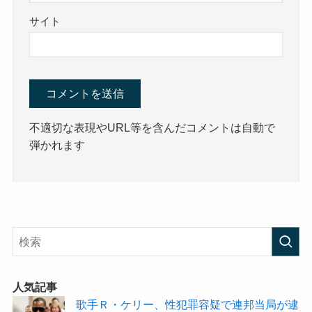
サイト
不適切な表現やURL等を含んだコメントは自動で
弾かれます
人気記事
歌手Ｒ・ケリー、性犯罪容疑で連邦当局が逮