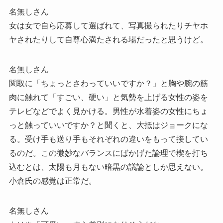
名無しさん
女は女で自ら応募して選ばれて、写真撮られたりチヤホ
ヤされたりして自尊心満たされる場だったと思うけど。
名無しさん
関取に「ちょっとさわっていいですか？」と胸や腕の筋
肉に触れて「すごい、硬い」と気勢を上げる女性の姿を
テレビなどでよく見かける。男性が水着姿の女性にちょ
っと触っていいですか？と聞くと、大抵はジョークにな
る。受け手も送り手もそれぞれの違いをもって接してい
るのだ。この微妙なバランスにばかげた論理で楔を打ち
込むとは、太陽も月もない暗黒の議論としか思えない。
小倉氏の感覚は正常だ。
名無しさん