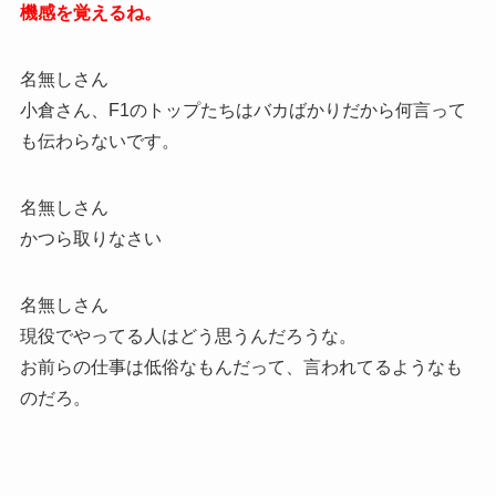
機感を覚えるね。
名無しさん
小倉さん、F1のトップたちはバカばかりだから何言って
も伝わらないです。
名無しさん
かつら取りなさい
名無しさん
現役でやってる人はどう思うんだろうな。
お前らの仕事は低俗なもんだって、言われてるようなも
のだろ。