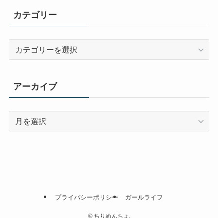
カテゴリー
カ
テ
ゴ
リ
アーカイブ
ー
ア
ー
カ
イ
ブ
プライバシーポリシー
ガールライフ
©
ちりめんちょ.