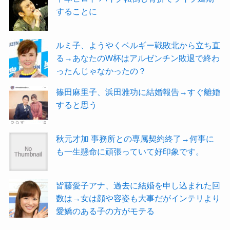
することに
ルミ子、ようやくベルギー戦敗北から立ち直
る→あなたのW杯はアルゼンチン敗退で終わ
ったんじゃなかったの？
篠田麻里子、浜田雅功に結婚報告→すぐ離婚
すると思う
秋元才加 事務所との専属契約終了→何事に
も一生懸命に頑張っていて好印象です。
皆藤愛子アナ、過去に結婚を申し込まれた回
数は→女は顔や容姿も大事だがインテリより
愛嬌のある子の方がモテる