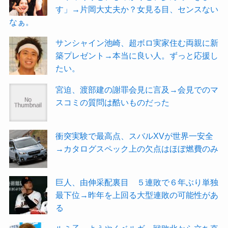
す」→片岡大丈夫か？女見る目、センスない
なぁ。
サンシャイン池崎、超ボロ実家住む両親に新
築プレゼント→本当に良い人。ずっと応援し
たい。
宮迫、渡部建の謝罪会見に言及→会見でのマ
スコミの質問は酷いものだった
衝突実験で最高点、スバルXVが世界一安全
→カタログスペック上の欠点はほぼ燃費のみ
巨人、由伸采配裏目 ５連敗で６年ぶり単独
最下位→昨年を上回る大型連敗の可能性があ
る