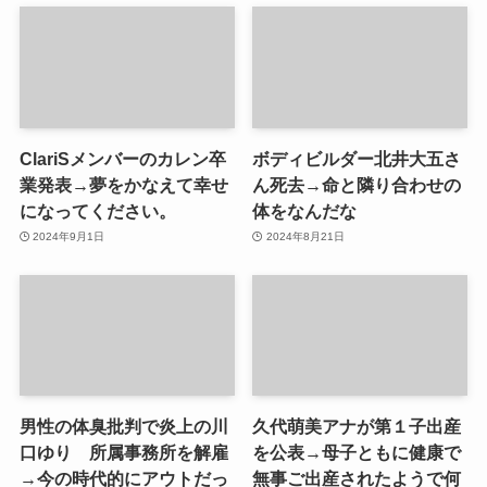
ClariSメンバーのカレン卒
ボディビルダー北井大五さ
業発表→夢をかなえて幸せ
ん死去→命と隣り合わせの
になってください。
体をなんだな
2024年9月1日
2024年8月21日
男性の体臭批判で炎上の川
久代萌美アナが第１子出産
口ゆり 所属事務所を解雇
を公表→母子ともに健康で
→今の時代的にアウトだっ
無事ご出産されたようで何