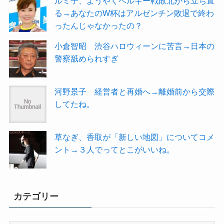
ルミ子、ようやくベルギー戦敗北から立ち直
る→あなたのW杯はアルゼンチン敗退で終わ
ったんじゃなかったの？
小倉智昭 渋谷ハロウィーンに苦言→日本の
警察舐められすぎ
河野景子 経営者と再婚へ→離婚前から交際
してたね。
草なぎ、香取が「新しい地図」についてコメ
ント→３人でってとこがいいね。
カテゴリー