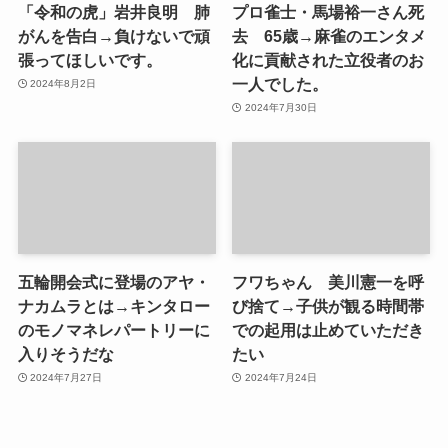
「令和の虎」岩井良明 肺
プロ雀士・馬場裕一さん死
がんを告白→負けないで頑
去 65歳→麻雀のエンタメ
張ってほしいです。
化に貢献された立役者のお
一人でした。
2024年8月2日
2024年7月30日
五輪開会式に登場のアヤ・
フワちゃん 美川憲一を呼
ナカムラとは→キンタロー
び捨て→子供が観る時間帯
のモノマネレパートリーに
での起用は止めていただき
入りそうだな
たい
2024年7月27日
2024年7月24日