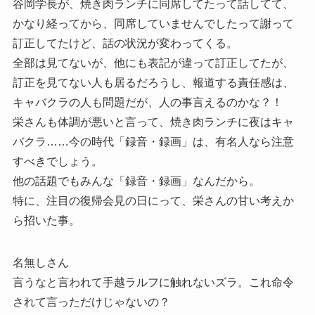
谷岡学長が、焼き肉ランチに同席してたって話してて、
かなり経ってから、同席していませんでしたって謝って
訂正してたけど、話の状況が変わってくる。
全部は見てないが、他にも表記が違って訂正してたが、
訂正を見てない人も居るだろうし、報道する責任感は、
キャバクラの人も問題だが、人の事言えるのかな？！
栄さんも体調が悪いと言って、焼き肉ランチに夜はキャ
バクラ……今の時代「録音・録画」は、有名人なら注意
すべきでしょう。
他の話題でもみんな「録音・録画」なんだから。
特に、注目の復帰会見の日にって、栄さんの甘い考えか
ら招いた事。
名無しさん
言うなと言われて手越ラルフに触れないズラ。これ命令
されて言っただけじゃないの？