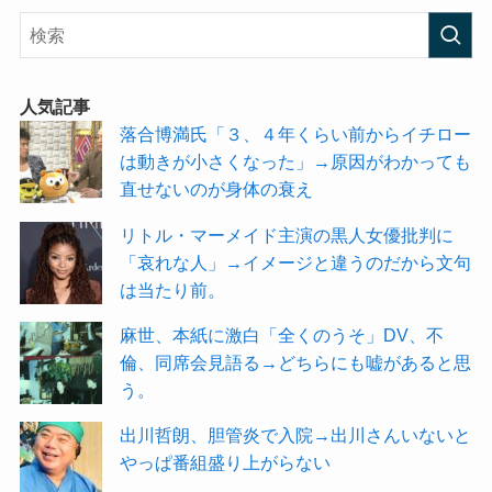
人気記事
落合博満氏「３、４年くらい前からイチロー
は動きが小さくなった」→原因がわかっても
直せないのが身体の衰え
リトル・マーメイド主演の黒人女優批判に
「哀れな人」→イメージと違うのだから文句
は当たり前。
麻世、本紙に激白「全くのうそ」DV、不
倫、同席会見語る→どちらにも嘘があると思
う。
出川哲朗、胆管炎で入院→出川さんいないと
やっぱ番組盛り上がらない