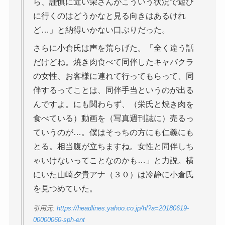
ら、謹慎に近い栄さんがこういう状況で遊び
に行くのはどうかなと見る向きはあるけれ
ど…」と納得いかない口ぶりだった。
さらに小倉氏は声を荒らげた。「全く違う話
だけどね。焼き肉食べて同伴したキャバクラ
の女性、お客様に連れて行ってもらって、同
伴するってことは、同伴手当というのが出る
んですよ。にも関わらず、（栄氏と焼き肉を
食べている）動画を（写真週刊誌に）売るっ
ていうのが…。僕はそっちの方にも仁義にも
とる。相当腹が立ちますね。女性と同伴しち
ゃいけないってことなのかも…」と力説。横
にいた山崎夕貴アナ（３０）は冷静に小倉氏
を見つめていた。
引用元:
https://headlines.yahoo.co.jp/hl?a=20180619-
00000060-sph-ent