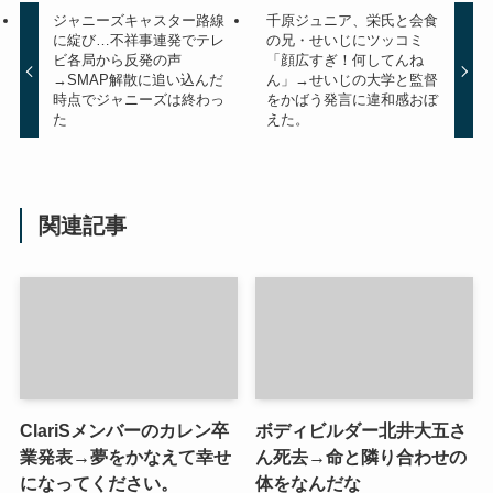
ジャニーズキャスター路線
千原ジュニア、栄氏と会食
に綻び…不祥事連発でテレ
の兄・せいじにツッコミ
ビ各局から反発の声
「顔広すぎ！何してんね
→SMAP解散に追い込んだ
ん」→せいじの大学と監督
時点でジャニーズは終わっ
をかばう発言に違和感おぼ
た
えた。
関連記事
ClariSメンバーのカレン卒
ボディビルダー北井大五さ
業発表→夢をかなえて幸せ
ん死去→命と隣り合わせの
になってください。
体をなんだな