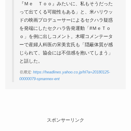
『Ｍｅ Ｔｏｏ』みたいに、私もそうだった
って出てくる可能性もある」と、米ハリウッ
ドの映画プロデューサーによるセクハラ疑惑
を発端にしたセクハラ告発運動「#ＭｅＴｏ
ｏ」を例に出しコメント。木曜コメンテータ
ーで産婦人科医の宋美玄氏も「隠蔽体質が感
じられて、協会には不信感を抱いてしまう」
と話した。
引用元:
https://headlines.yahoo.co.jp/hl?a=20180125-
00000079-spnannex-ent
スポンサーリンク