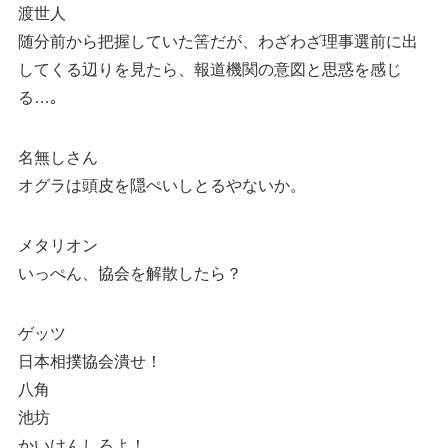
渡世人
随分前から把握していた筈だが、わざわざ理事選前に出
してくる辺りを見たら、報道機関の意図と思惑を感じ
る…｡
名無しさん
オグラは頭皮を隠ぺいしとるやないか。
メタリオン
いっぺん、協会を解散したら？
ゲッツ
日本相撲協会潰せ！
八角
池坊
かいけんしろよ！