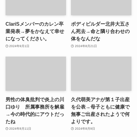
ClariSメンバーのカレン卒
ボディビルダー北井大五さ
業発表→夢をかなえて幸せ
ん死去→命と隣り合わせの
になってください。
体をなんだな
2024年9月1日
2024年8月21日
男性の体臭批判で炎上の川
久代萌美アナが第１子出産
口ゆり 所属事務所を解雇
を公表→母子ともに健康で
→今の時代的にアウトだっ
無事ご出産されたようで何
たね
よりです。
2024年8月11日
2024年8月9日