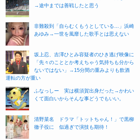
→途中までは善戦したと思う
非難殺到「自らむくもうとしている…」浜崎
あゆみ→一世を風靡した歌手とは思えない
坂上忍、吉澤ひとみ容疑者のひき逃げ映像に
「先々のこととか考えちゃう気持ちも分から
ないではない」→15分間の重みよりも飲酒
運転の方が重い
ふなっしー 実は横須賀出身だった→かわい
くて面白いからそんな事どうでもいい。
清野菜名 ドラマ「トットちゃん！」で黒柳
徹子役に 似過ぎで演技も期待！