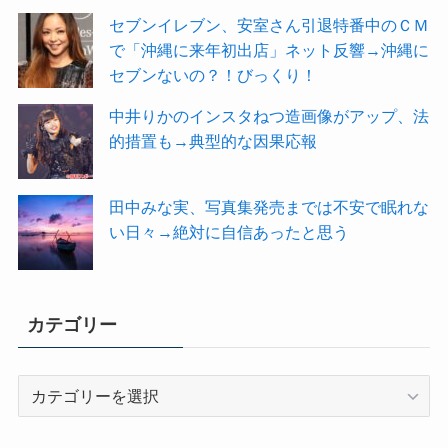
セブンイレブン、安室さん引退特番中のＣＭ
で「沖縄に来年初出店」ネット反響→沖縄に
セブンないの？！びっくり！
中井りかのインスタねつ造画像がアップ、法
的措置も→典型的な因果応報
田中みな実、写真集発売までは不安で眠れな
い日々→絶対に自信あったと思う
カテゴリー
カ
テ
ゴ