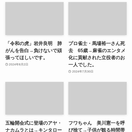
「令和の虎」岩井良明 肺
プロ雀士・馬場裕一さん死
がんを告白→負けないで頑
去 65歳→麻雀のエンタメ
張ってほしいです。
化に貢献された立役者のお
一人でした。
2024年8月2日
2024年7月30日
五輪開会式に登場のアヤ・
フワちゃん 美川憲一を呼
ナカムラとは→キンタロー
び捨て→子供が観る時間帯