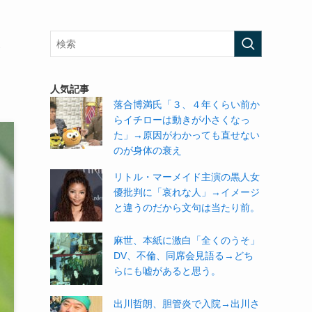
ま
人気記事
落合博満氏「３、４年くらい前か
らイチローは動きが小さくなっ
た」→原因がわかっても直せない
のが身体の衰え
リトル・マーメイド主演の黒人女
優批判に「哀れな人」→イメージ
と違うのだから文句は当たり前。
麻世、本紙に激白「全くのうそ」
DV、不倫、同席会見語る→どち
らにも嘘があると思う。
出川哲朗、胆管炎で入院→出川さ