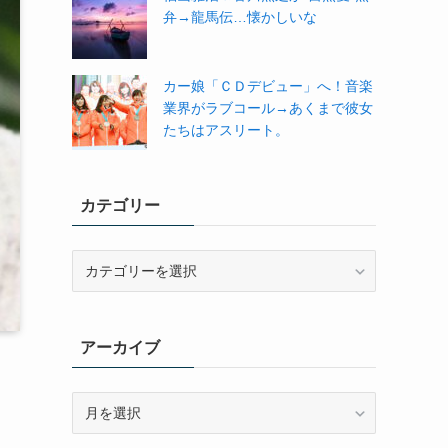
弁→龍馬伝…懐かしいな
カー娘「ＣＤデビュー」へ！音楽
業界がラブコール→あくまで彼女
たちはアスリート。
カテゴリー
カ
テ
ゴ
リ
アーカイブ
ー
ア
ー
カ