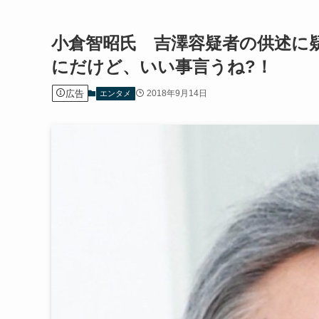
小倉智昭氏 吉澤容疑者の供述に
にだけど、いい事言うね?！
広告
2018年9月14日
エンタメ