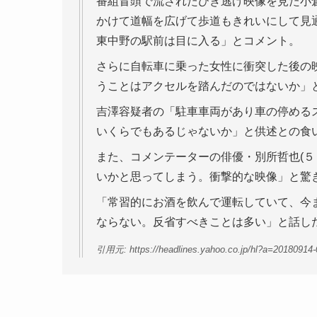
番組冒頭で流されたひき逃げ映像を見た小
かけて道幅を広げて歩道もきれいにして見
東中野の駅前は目に入る」とコメント。
さらに自転車に乗った女性に衝突した後の
うことはアクセルを踏んだのではないか」
吉澤容疑者の「駐車車両があり車の停める
いくらでもあるじゃないか」と供述との食
また、コメンテーターの俳優・別所哲也(５
いかと思ってしまう。衝撃的な映像」と驚
「常習的にお酒を飲んで運転していて、今
ならない。反省すべきことは多い」と話し
引用元: https://headlines.yahoo.co.jp/hl?a=20180914