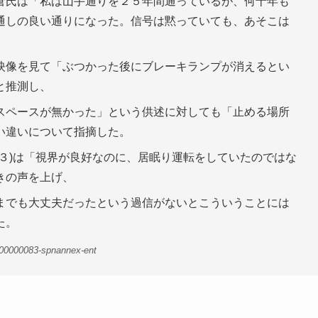
倉氏は「私は山手通りを２５年間通っているが、何十年も
通しの良い通りになった。信号は黙っていても、あそこは
映像を見て「ぶつかった後にブレーキランプが消えるとい
と推測し、
スペースが無かった」という供述に対しても「止める場所
い違いについて指摘した。
３)は「視界が良好なのに、居眠り運転をしていたのではな
きの声を上げ、
までも大丈夫だったという過信がないとこういうことには
た。
-00000083-spnannex-ent