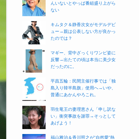
んいないとやっぱ番組盛り上がら
ない
キムタク＆静香次女がモデルデビ
ュー→親は公表しない方が良かっ
たのでは？
マギー、背中ざっくりワンピ姿に
反響→出たての頃は本当に美少女
だったのに。
平昌五輪：民間主催行事では「独
島入り韓半島旗」使用へ→いや、
普通にあかんやろこれ。
羽生竜王の妻理恵さん「申し訳な
い」衝突事故を謝罪→そっとして
あげよう！
福山雅治＆香川照之が“自然愛”熱