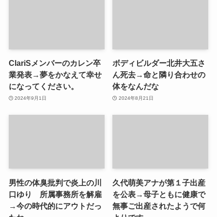
ClariSメンバーのカレン卒
ボディビルダー北井大五さ
業発表→夢をかなえて幸せ
ん死去→命と隣り合わせの
になってください。
体をなんだな
2024年9月1日
2024年8月21日
男性の体臭批判で炎上の川
久代萌美アナが第１子出産
口ゆり 所属事務所を解雇
を公表→母子ともに健康で
→今の時代的にアウトだっ
無事ご出産されたようで何