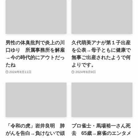
男性の体臭批判で炎上の川
久代萌美アナが第１子出産
口ゆり 所属事務所を解雇
を公表→母子ともに健康で
→今の時代的にアウトだっ
無事ご出産されたようで何
たね
よりです。
2024年8月11日
2024年8月9日
「令和の虎」岩井良明 肺
プロ雀士・馬場裕一さん死
がんを告白→負けないで頑
去 65歳→麻雀のエンタメ