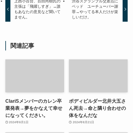
上西小百合、百田尚樹氏の
渋谷スクランブル交差点に
主張は「飛躍しすぎ」→誰
ベッド ユーチューバー謝
もあなたの意見など聞いて
罪→やってる本人だけが楽
ません。
しいだけ。
関連記事
ClariSメンバーのカレン卒
ボディビルダー北井大五さ
業発表→夢をかなえて幸せ
ん死去→命と隣り合わせの
になってください。
体をなんだな
2024年9月1日
2024年8月21日