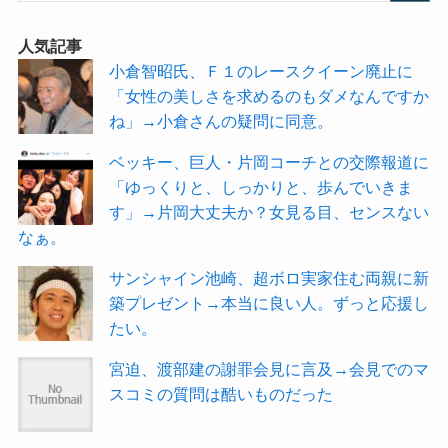
人気記事
小倉智昭氏、Ｆ１のレースクイーン廃止に
「女性の美しさを求めるのもダメなんですか
ね」→小倉さんの疑問に同意。
ベッキー、巨人・片岡コーチとの交際報道に
「ゆっくりと、しっかりと、歩んでいきま
す」→片岡大丈夫か？女見る目、センスない
なぁ。
サンシャイン池崎、超ボロ実家住む両親に新
築プレゼント→本当に良い人。ずっと応援し
たい。
宮迫、渡部建の謝罪会見に言及→会見でのマ
スコミの質問は酷いものだった