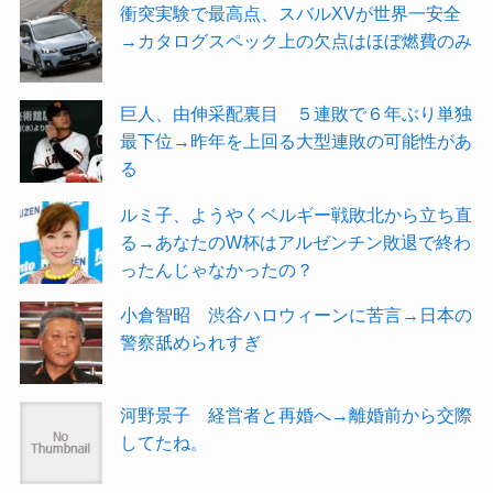
衝突実験で最高点、スバルXVが世界一安全
→カタログスペック上の欠点はほぼ燃費のみ
巨人、由伸采配裏目 ５連敗で６年ぶり単独
最下位→昨年を上回る大型連敗の可能性があ
る
ルミ子、ようやくベルギー戦敗北から立ち直
る→あなたのW杯はアルゼンチン敗退で終わ
ったんじゃなかったの？
小倉智昭 渋谷ハロウィーンに苦言→日本の
警察舐められすぎ
河野景子 経営者と再婚へ→離婚前から交際
してたね。