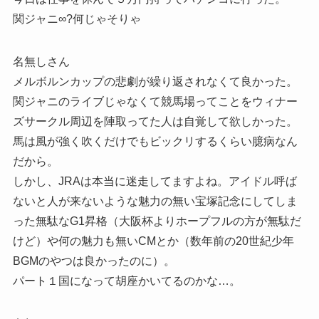
関ジャニ∞?何じゃそりゃ
名無しさん
メルボルンカップの悲劇が繰り返されなくて良かった。
関ジャニのライブじゃなくて競馬場ってことをウィナー
ズサークル周辺を陣取ってた人は自覚して欲しかった。
馬は風が強く吹くだけでもビックリするくらい臆病なん
だから。
しかし、JRAは本当に迷走してますよね。アイドル呼ば
ないと人が来ないような魅力の無い宝塚記念にしてしま
った無駄なG1昇格（大阪杯よりホープフルの方が無駄だ
けど）や何の魅力も無いCMとか（数年前の20世紀少年
BGMのやつは良かったのに）。
パート１国になって胡座かいてるのかな…。