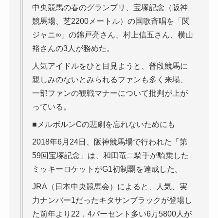
中央競馬の春のグランプリ、宝塚記念（阪神
競馬場、芝2200メートル）の国歌斉唱を「関
ジャニ∞」の錦戸亮さん、村上信五さん、横山
裕さんの3人が務めた。
人気アイドルをひと目見ようと、普段競馬に
親しみのないとみられるファンも多く来場、
一部ファンの観戦マナーについて批判が上が
っている。
■メルボルンCの悲劇を忘れないためにも
2018年6月24日、阪神競馬場で行われた「第
59回宝塚記念」は、和田竜二騎手が騎乗した
ミッキーロケットがG1初制覇を達成した。
JRA（日本中央競馬会）によると、人気、実
力ナンバー1だったキタサンブラックが登場し
た前年より22．4パーセント多い6万5800人が