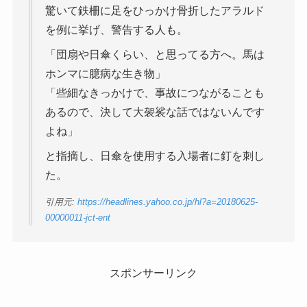
驚いて鉄柵に足をひっかけ骨折したアラルド
を例に挙げ、警告する人も。
「団扇や日傘くらい、と思ってる方へ。馬は
ホンマに臆病な生き物」
「些細なきっかけで、事故につながることも
あるので、決して大袈裟な話ではないんです
よね」
と指摘し、日傘を使用する入場者に釘を刺し
た。
引用元:
https://headlines.yahoo.co.jp/hl?a=20180625-
00000011-jct-ent
スポンサーリンク