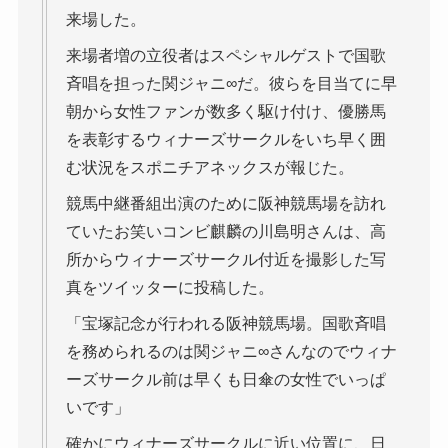
来場した。
来場者増の立役者はスペシャルゲストで国歌
斉唱を担った関ジャニ∞だ。彼らを目当てに早
朝から女性ファンが数多く駆け付け、優勝馬
を表彰するウィナーズサークルをいち早く囲
む状況をスポニチアネックスが報じた。
競馬中継番組出演のために阪神競馬場を訪れ
ていたお笑いコンビ麒麟の川島明さんは、高
所からウィナーズサークル付近を撮影した写
真をツイッターに投稿した。
「宝塚記念が行われる阪神競馬場。国歌斉唱
を務められるのは関ジャニ∞さんなのでウィナ
ーズサークル前は早くも日傘の女性でいっぱ
いです」
確かにウィナーズサークルに近い位置に、日