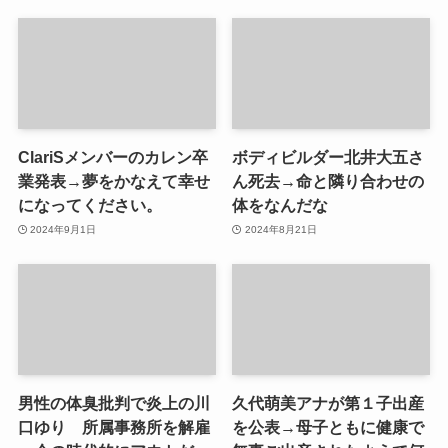
ClariSメンバーのカレン卒
ボディビルダー北井大五さ
業発表→夢をかなえて幸せ
ん死去→命と隣り合わせの
になってください。
体をなんだな
2024年9月1日
2024年8月21日
男性の体臭批判で炎上の川
久代萌美アナが第１子出産
口ゆり 所属事務所を解雇
を公表→母子ともに健康で