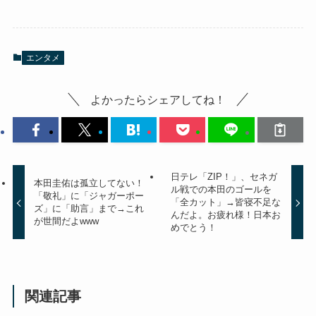
エンタメ
よかったらシェアしてね！
日テレ「ZIP！」、セネガ
本田圭佑は孤立してない！
ル戦での本田のゴールを
「敬礼」に「ジャガーポー
「全カット」→皆寝不足な
ズ」に「助言」まで→これ
んだよ。お疲れ様！日本お
が世間だよwww
めでとう！
関連記事