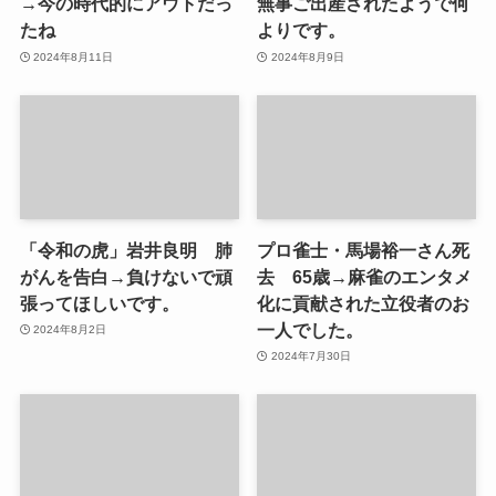
→今の時代的にアウトだっ
無事ご出産されたようで何
たね
よりです。
2024年8月11日
2024年8月9日
「令和の虎」岩井良明 肺
プロ雀士・馬場裕一さん死
がんを告白→負けないで頑
去 65歳→麻雀のエンタメ
張ってほしいです。
化に貢献された立役者のお
一人でした。
2024年8月2日
2024年7月30日