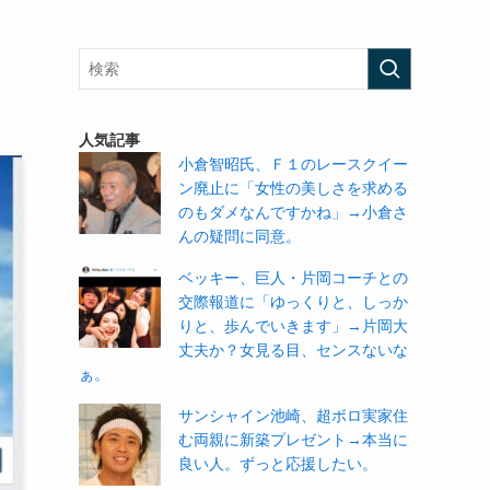
人気記事
小倉智昭氏、Ｆ１のレースクイー
ン廃止に「女性の美しさを求める
のもダメなんですかね」→小倉さ
んの疑問に同意。
ベッキー、巨人・片岡コーチとの
交際報道に「ゆっくりと、しっか
りと、歩んでいきます」→片岡大
丈夫か？女見る目、センスないな
ぁ。
サンシャイン池崎、超ボロ実家住
む両親に新築プレゼント→本当に
良い人。ずっと応援したい。