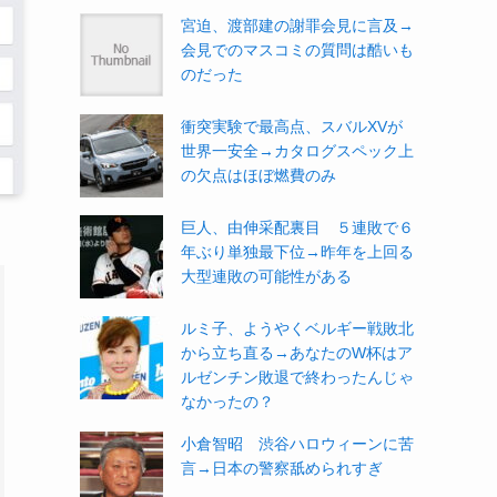
宮迫、渡部建の謝罪会見に言及→
会見でのマスコミの質問は酷いも
のだった
衝突実験で最高点、スバルXVが
世界一安全→カタログスペック上
の欠点はほぼ燃費のみ
巨人、由伸采配裏目 ５連敗で６
年ぶり単独最下位→昨年を上回る
大型連敗の可能性がある
ルミ子、ようやくベルギー戦敗北
から立ち直る→あなたのW杯はア
ルゼンチン敗退で終わったんじゃ
なかったの？
小倉智昭 渋谷ハロウィーンに苦
言→日本の警察舐められすぎ