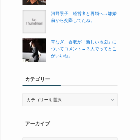
河野景子 経営者と再婚へ→離婚
前から交際してたね。
草なぎ、香取が「新しい地図」に
ついてコメント→３人でってとこ
がいいね。
カテゴリー
カ
テ
ゴ
リ
アーカイブ
ー