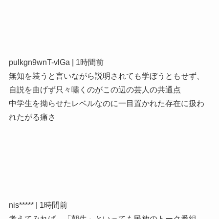
pulkgn9wnT-vlGa | 1時間前
無知を装うと言いながら説明されても学ぼうともせず、
自説を曲げず只々嘯くのがこの辺の芸人の共通点
中学生を拗らせたレベルなのに一目置かれた存在に扱わ
れたがる痛さ
nis***** | 1時間前
考えてみれば、「朝生」といっても民放のトーク番組。