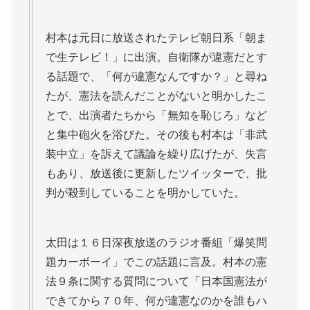
村本は元日に放送されたテレビ朝日系「朝ま
で生テレビ！」に出演。自衛隊が違憲だとす
る話題で、「何が違憲なんですか？」と尋ね
たが、憲法を読んだことがないと明かしたこ
とで、出演者たちから「無知を恥じろ」など
と集中砲火を浴びた。その後も村本は「非武
装中立」を訴えて議論を繰り広げたが、失言
もあり、放送後に更新したツイッターで、批
判が殺到していることを明かしていた。
太田は１６日深夜放送のラジオ番組「爆笑問
題カーボーイ」でこの話題に言及。村本の憲
法９条に関する質問について「日本国憲法が
できてから７０年、何が違憲なのかを誰もハ