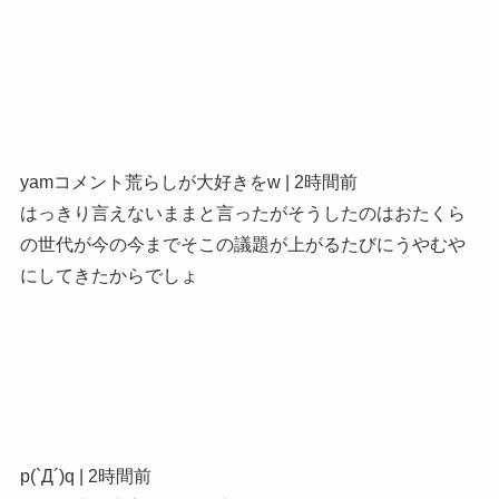
yamコメント荒らしが大好きをw | 2時間前
はっきり言えないままと言ったがそうしたのはおたくら
の世代が今の今までそこの議題が上がるたびにうやむや
にしてきたからでしょ
p(`Д´)q | 2時間前