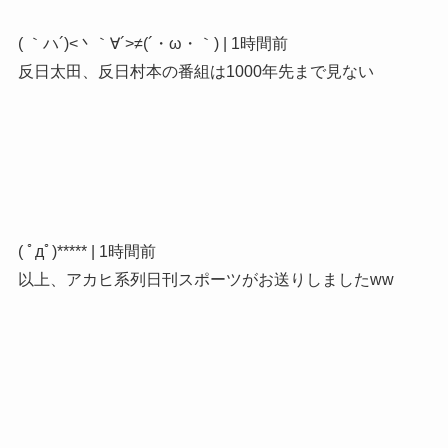
( ｀ハ´)<丶｀∀´>≠(´・ω・｀) | 1時間前
反日太田、反日村本の番組は1000年先まで見ない
( ﾟдﾟ)***** | 1時間前
以上、アカヒ系列日刊スポーツがお送りしましたww