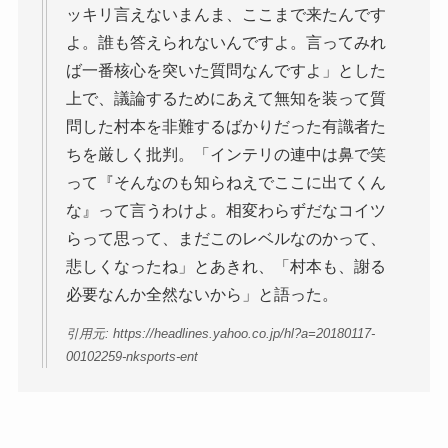
ッキリ言えないまんま、ここまで来たんです
よ。誰も答えられないんですよ。言ってみれ
ば一番核心を突いた質問なんですよ」とした
上で、議論するためにあえて無知を装って質
問した村本を非難するばかりだった有識者た
ちを厳しく批判。「インテリの連中は鼻で笑
って『そんなのも知らねえでここに出てくん
な』って言うわけよ。相変わらずだなコイツ
らって思って、まだこのレベルなのかって、
悲しくなったね」とあきれ、「村本も、謝る
必要なんか全然ないから」と語った。
引用元: https://headlines.yahoo.co.jp/hl?a=20180117-
00102259-nksports-ent