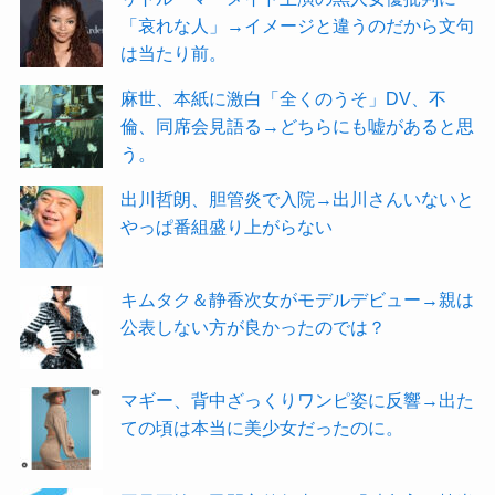
「哀れな人」→イメージと違うのだから文句
は当たり前。
麻世、本紙に激白「全くのうそ」DV、不
倫、同席会見語る→どちらにも嘘があると思
う。
出川哲朗、胆管炎で入院→出川さんいないと
やっぱ番組盛り上がらない
キムタク＆静香次女がモデルデビュー→親は
公表しない方が良かったのでは？
マギー、背中ざっくりワンピ姿に反響→出た
ての頃は本当に美少女だったのに。