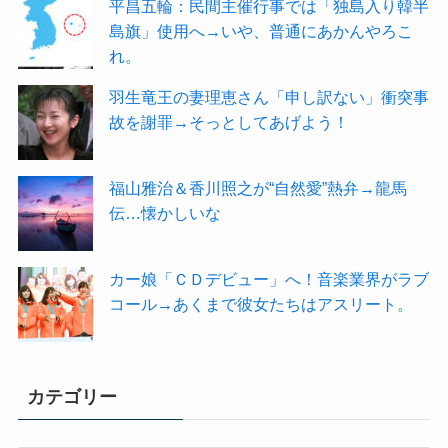
平昌五輪：民間主催行事では「独島入り韓半
島旗」使用へ→いや、普通にあかんやろこ
れ。
羽生竜王の妻理恵さん「申し訳ない」衝突事
故を謝罪→そっとしてあげよう！
福山雅治＆香川照之が“自然愛”熱弁→龍馬
伝…懐かしいな
カー娘「ＣＤデビュー」へ！音楽業界がラブ
コール→あくまで彼女たちはアスリート。
カテゴリー