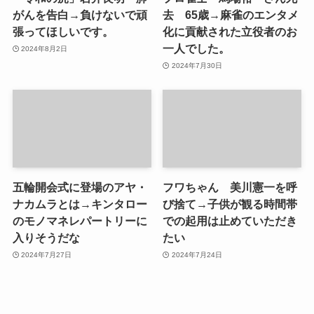
がんを告白→負けないで頑
去 65歳→麻雀のエンタメ
張ってほしいです。
化に貢献された立役者のお
一人でした。
2024年8月2日
2024年7月30日
五輪開会式に登場のアヤ・
フワちゃん 美川憲一を呼
ナカムラとは→キンタロー
び捨て→子供が観る時間帯
のモノマネレパートリーに
での起用は止めていただき
入りそうだな
たい
2024年7月27日
2024年7月24日