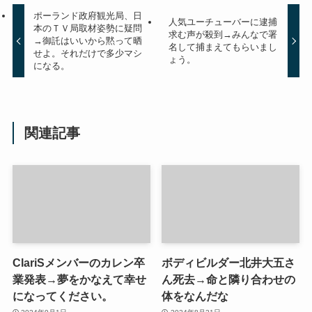
ポーランド政府観光局、日
人気ユーチューバーに逮捕
本のＴＶ局取材姿勢に疑問
求む声が殺到→みんなで署
→御託はいいから黙って晒
名して捕まえてもらいまし
せよ。それだけで多少マシ
ょう。
になる。
関連記事
ClariSメンバーのカレン卒
ボディビルダー北井大五さ
業発表→夢をかなえて幸せ
ん死去→命と隣り合わせの
になってください。
体をなんだな