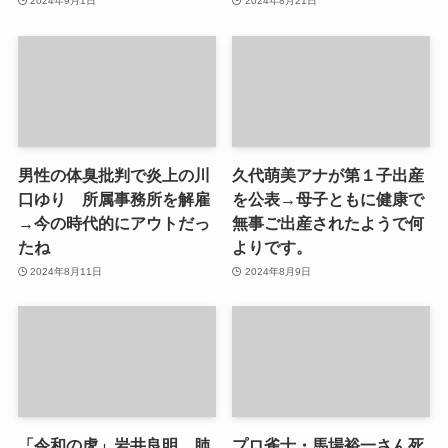
2024年9月1日
2024年8月21日
男性の体臭批判で炎上の川
久代萌美アナが第１子出産
口ゆり 所属事務所を解雇
を公表→母子ともに健康で
→今の時代的にアウトだっ
無事ご出産されたようで何
たね
よりです。
2024年8月11日
2024年8月9日
「令和の虎」岩井良明 肺
プロ雀士・馬場裕一さん死