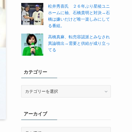
松井秀喜氏 ２６年ぶり星稜ユニ
ホームに袖、石橋貴明と対決→石
橋は嫌いだけど唯一楽しみにして
る番組。
高橋真麻、転売容認派とみなされ
異論噴出→需要と供給が成り立っ
てる
カテゴリー
カ
テ
ゴ
リ
アーカイブ
ー
ア