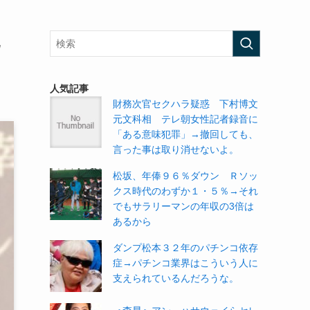
人気記事
財務次官セクハラ疑惑 下村博文
元文科相 テレ朝女性記者録音に
「ある意味犯罪」→撤回しても、
言った事は取り消せないよ。
松坂、年俸９６％ダウン Ｒソッ
クス時代のわずか１・５％→それ
でもサラリーマンの年収の3倍は
あるから
ダンプ松本３２年のパチンコ依存
症→パチンコ業界はこういう人に
支えられているんだろうな。