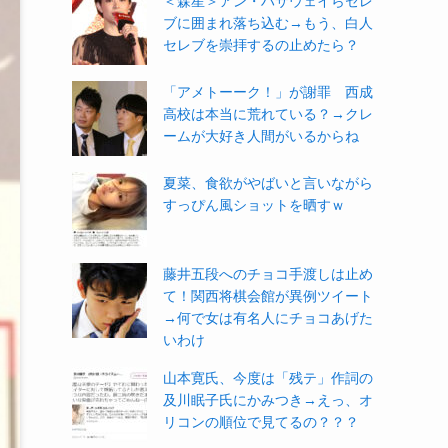
＜森星＞アン・ハサウェイらセレ
ブに囲まれ落ち込む→もう、白人
セレブを崇拝するの止めたら？
「アメトーーク！」が謝罪 西成
高校は本当に荒れている？→クレ
ームが大好き人間がいるからね
夏菜、食欲がやばいと言いながら
すっぴん風ショットを晒すｗ
藤井五段へのチョコ手渡しは止め
て！関西将棋会館が異例ツイート
→何で女は有名人にチョコあげた
いわけ
山本寛氏、今度は「残テ」作詞の
及川眠子氏にかみつき→えっ、オ
リコンの順位で見てるの？？？