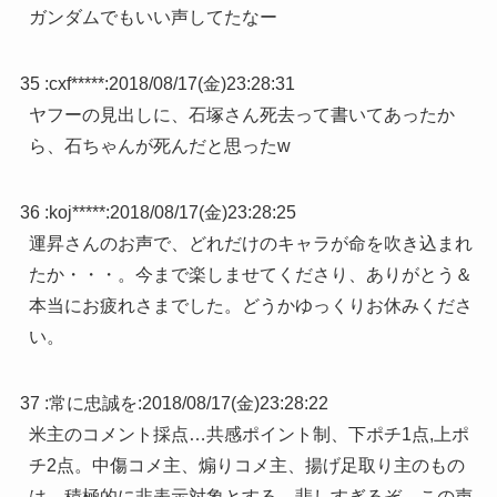
ガンダムでもいい声してたなー
35 :
cxf*****
:
2018/08/17(金)23:28:31
ヤフーの見出しに、石塚さん死去って書いてあったか
ら、石ちゃんが死んだと思ったw
36 :
koj*****
:
2018/08/17(金)23:28:25
運昇さんのお声で、どれだけのキャラが命を吹き込まれ
たか・・・。今まで楽しませてくださり、ありがとう＆
本当にお疲れさまでした。どうかゆっくりお休みくださ
い。
37 :
常に忠誠を
:
2018/08/17(金)23:28:22
米主のコメント採点…共感ポイント制、下ポチ1点,上ポ
チ2点。中傷コメ主、煽りコメ主、揚げ足取り主のもの
は、積極的に非表示対象とする。悲しすぎるぞ。この声