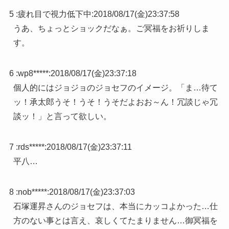
5 :
疲れ目で視力低下中
:
2018/08/17(金)23:37:58
うあ、ちょっとショックだなぁ。ご冥福をお祈りしま
す。
6 :
wp8*****
:
2018/08/17(金)23:37:18
個人的にはジョジョのジョセフのイメージ。「ま…待て
ッ！承太郎うそ！うそ！うそだよおお～ん！冗談じゃ冗
談ッ！」と言って欲しい。
7 :
rds*****
:
2018/08/17(金)23:37:11
平八…
8 :
nob*****
:
2018/08/17(金)23:37:03
石塚運昇さんのジョセフは、本当にカッコよかった…仕
方のない事とは言え、哀しくてたまりません…御冥福を