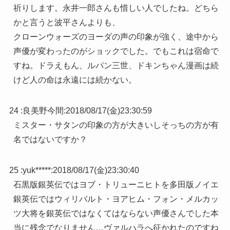
祈りします。永井一郎さんも惜しい人でしたね。どちら
かと言うと波平さんよりも、
クローンウォーズのヨーダの声の印象が強く、途中から
声優が変わったのがショックでした。でもこれは宿命で
すね。ドラえもん、ルパン三世、ドキンちゃん漫画は続
けど人の命は永遠には続かない。
24 :
良美野今間
:
2018/08/17(金)23:30:59
ミスター・サタンの印象の方が大きいしそっちの方が有
名ではないですか？
25 :
yuk*****
:
2018/08/17(金)23:30:40
石黒版銀英伝ではヨブ・トリューニヒトを多田版ノイエ
銀英伝ではウィリバルト・ヨアヒム・フォン・メルカッ
ツ大将を銀英伝ではなくてはならない声優さんでした本
当に残念でなりません…ヴァルハラへ征かれたのですね