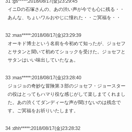
31 :
gs*****
:
2018/08/17(金)23:29:45
イニDの石塚さんの、あの渋い声が今でも心に残る・・
あんな、ちょいワルおやじに憧れた・・ご冥福を・・
32 :
mas*****
:
2018/08/17(金)23:29:39
オーキド博士という名前を今初めて知ったが、ジョセフ
とサタンと聞いて初めてショックを受けた。ジョセフと
サタンはいい味出していたなぁ。
33 :
mas*****
:
2018/08/17(金)23:28:40
ジョジョの奇妙な冒険第３部のジョセフ・ジョースター
の役はとってもハマり役な感じがして楽しまてくれまし
た。あの渋くてダンディーな声が聞けないのは残念で
す。ご冥福をお祈りいたします。
34 :
dhh*****
:
2018/08/17(金)23:28:32