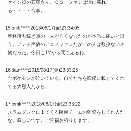
ケイン役の石塚さん。ＣＳＩファンは涙に暮れ
る・・・・合掌。
15 :
mlb*****
:
2018/08/17(金)23:34:05
事務所も稼ぎ頭の一人が亡くなったのが本当に痛いと思
う。アンチ声優のアニメファンだがこの人は数少ない本
物だった。今日もTVから聞こえるね。
16 :
las*****
:
2018/08/17(金)23:33:25
全ポケモンが泣いている。自分たちを図鑑に載せてくれ
てる大恩人だから。
17 :
xmk*****
:
2018/08/17(金)23:33:22
スラムダンクに出てくる陵南チームの監督をしてた人だ
な。寂しいです。ご冥福お祈りします。