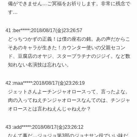
備ができません…ご冥福をお祈りします。非常に残念で
す…
41 :
ber*****
:
2018/08/17(金)23:26:57
どっちつかずの正義！は僕の座右の銘。あの声だからこ
そあのキャラが生きた！カウンター使いの父親セコン
ド、豆腐店のオヤジ、スタープラチナのジジイ。など数
知れない名演技は忘れない。
42 :
maa*****
:
2018/08/17(金)23:26:19
ジェットさんよーチンジャオロースって、言ったよな。
肉の入ってねえチンジャオロースなんてのは、チンジャ
オロースとは言わねえんじゃねえか？
43 :
add*****
:
2018/08/17(金)23:26:12
なんて事だ…ジョジョ第3部のジョナサン役でいい味だ