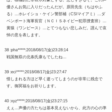
優さんお気に入りだったんだが。原田先生（ちはやふ
る）…ホレイショ・ケイン警部補（CSIマイアミ）…ダ
ベンポート海軍長官（ＮＣＩＳネイビー犯罪捜査班）…
黄猿（ワンピース）…とてつもない悲しみだ。謹んで哀
悼の意を表します。
38 :
pha*****
:
2018/08/17(金)23:28:14
戦国無双の北条氏康もでしたね…
39 :
eci*****
:
2018/08/17(金)23:27:47
惜しまれる方ほど早く逝ってしまうのが非常に残念で
す。御冥福をお祈りします。
40 :
xyz*****
:
2018/08/17(金)23:27:15
えぇ…声優の方たちは基本見えないから、此方の心の準