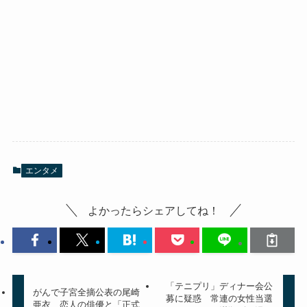
エンタメ
よかったらシェアしてね！
「テニプリ」ディナー会公
がんで子宮全摘公表の尾崎
募に疑惑 常連の女性当選
亜衣 恋人の俳優と「正式