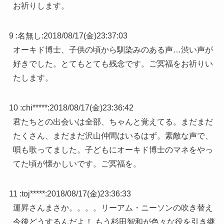
お祈りします。
9 :
名無し
:
2018/08/17(金)23:37:03
オーキド博士、子供の頃から馴染みのある声…渋い声が
好きでした。とてもとても残念です。ご冥福をお祈りい
たします。
10 :
chi*****
:
2018/08/17(金)23:36:42
君たちとの出会いは全部、ちゃんと覚えてる。まだまだ
たくさん、まだまだ沢山仲間はいるはず。素敵な声で、
唄も歌ってました。子どもにオーキド博士のマネをやっ
てた頃が懐かしいです。ご冥福を。
11 :
toj*****
:
2018/08/17(金)23:36:33
運昇さんまさか。。。。リーアム・ニーソンの吹き替え
今後どうするんだよ！ もう杉田智和が色々な役を引き継