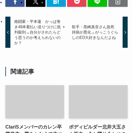
格闘家・平本蓮 かっぱ巻
き49本着払い送りつけに批
歌手・黒崎真音さん急死
判殺到→自分がされたらど
持病が悪化→がっこうぐら
う思うのか考えられないの
しのED大好きなんだよね
か？
関連記事
ClariSメンバーのカレン卒
ボディビルダー北井大五さ