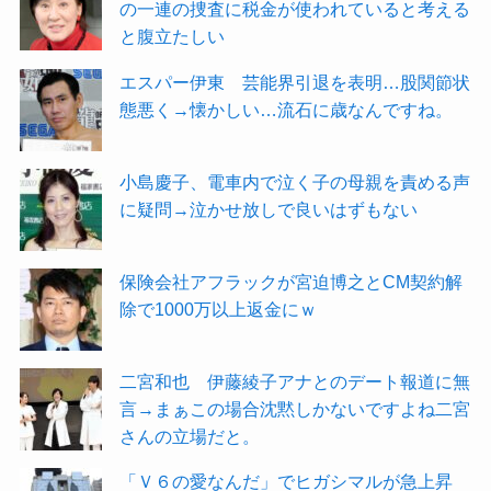
の一連の捜査に税金が使われていると考える
と腹立たしい
エスパー伊東 芸能界引退を表明…股関節状
態悪く→懐かしい…流石に歳なんですね。
小島慶子、電車内で泣く子の母親を責める声
に疑問→泣かせ放しで良いはずもない
保険会社アフラックが宮迫博之とCM契約解
除で1000万以上返金にｗ
二宮和也 伊藤綾子アナとのデート報道に無
言→まぁこの場合沈黙しかないですよね二宮
さんの立場だと。
「Ｖ６の愛なんだ」でヒガシマルが急上昇