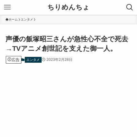
ちりめんちょ
ホーム
エンタメ
声優の飯塚昭三さんが急性心不全で死去
→TVアニメ創世記を支えた御一人。
広告
2023年2月28日
エンタメ