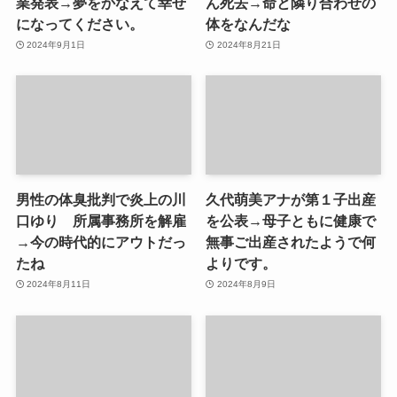
業発表→夢をかなえて幸せ
ん死去→命と隣り合わせの
になってください。
体をなんだな
2024年9月1日
2024年8月21日
男性の体臭批判で炎上の川
久代萌美アナが第１子出産
口ゆり 所属事務所を解雇
を公表→母子ともに健康で
→今の時代的にアウトだっ
無事ご出産されたようで何
たね
よりです。
2024年8月11日
2024年8月9日