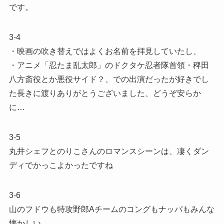
です。
3-4
・映画の吹き替えではよくお名前を拝見していたし、
・アニメ「忍たま乱太郎」のドクタケ忍者隊首領・稗田
八方斎役とか悪役サイド？、での出演だったが好きでし
た長きに渡りありがとうございました、どうぞ安らか
に…
3-5
丸井シェフとのりこさんのロマンスシーンは、凄くダン
ディでかっこよかったですね
3-6
山のフドウも特攻野郎Aチームのコングもナッパもみんな
懐かしい