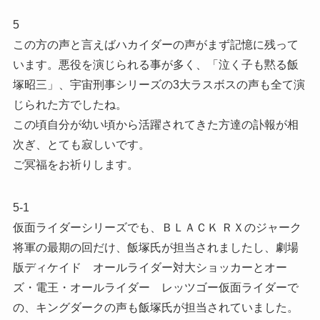
5
この方の声と言えばハカイダーの声がまず記憶に残って
います。悪役を演じられる事が多く、「泣く子も黙る飯
塚昭三」、宇宙刑事シリーズの3大ラスボスの声も全て演
じられた方でしたね。
この頃自分が幼い頃から活躍されてきた方達の訃報が相
次ぎ、とても寂しいです。
ご冥福をお祈りします。
5-1
仮面ライダーシリーズでも、ＢＬＡＣＫ ＲＸのジャーク
将軍の最期の回だけ、飯塚氏が担当されましたし、劇場
版ディケイド オールライダー対大ショッカーとオー
ズ・電王・オールライダー レッツゴー仮面ライダーで
の、キングダークの声も飯塚氏が担当されていました。