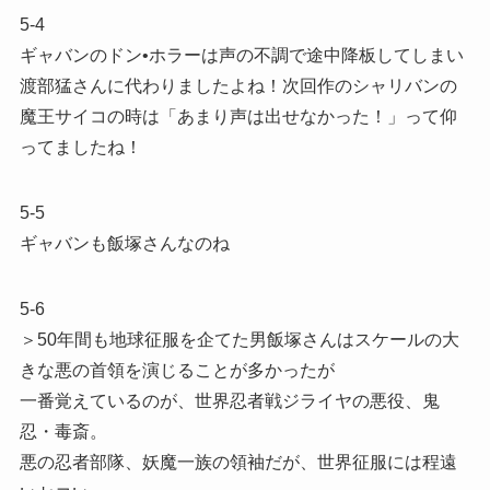
5-4
ギャバンのドン•ホラーは声の不調で途中降板してしまい
渡部猛さんに代わりましたよね！次回作のシャリバンの
魔王サイコの時は「あまり声は出せなかった！」って仰
ってましたね！
5-5
ギャバンも飯塚さんなのね
5-6
＞50年間も地球征服を企てた男飯塚さんはスケールの大
きな悪の首領を演じることが多かったが
一番覚えているのが、世界忍者戦ジライヤの悪役、鬼
忍・毒斎。
悪の忍者部隊、妖魔一族の領袖だが、世界征服には程遠