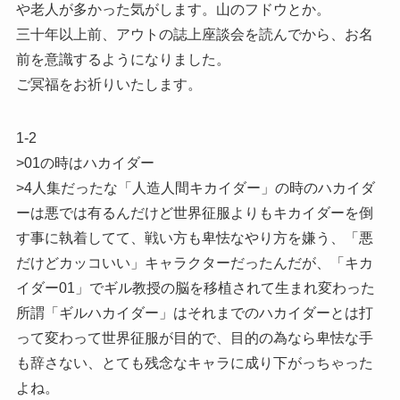
や老人が多かった気がします。山のフドウとか。
三十年以上前、アウトの誌上座談会を読んでから、お名
前を意識するようになりました。
ご冥福をお祈りいたします。
1-2
>01の時はハカイダー
>4人集だったな「人造人間キカイダー」の時のハカイダ
ーは悪では有るんだけど世界征服よりもキカイダーを倒
す事に執着してて、戦い方も卑怯なやり方を嫌う、「悪
だけどカッコいい」キャラクターだったんだが、「キカ
イダー01」でギル教授の脳を移植されて生まれ変わった
所謂「ギルハカイダー」はそれまでのハカイダーとは打
って変わって世界征服が目的で、目的の為なら卑怯な手
も辞さない、とても残念なキャラに成り下がっちゃった
よね。