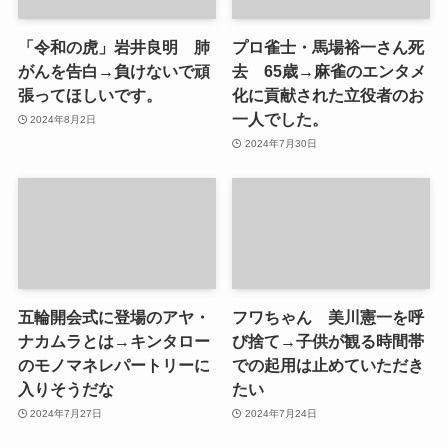
「令和の虎」岩井良明 肺
プロ雀士・馬場裕一さん死
がんを告白→負けないで頑
去 65歳→麻雀のエンタメ
張ってほしいです。
化に貢献された立役者のお
一人でした。
2024年8月2日
2024年7月30日
五輪開会式に登場のアヤ・
フワちゃん 美川憲一を呼
ナカムラとは→キンタロー
び捨て→子供が観る時間帯
のモノマネレパートリーに
での起用は止めていただき
入りそうだな
たい
2024年7月27日
2024年7月24日