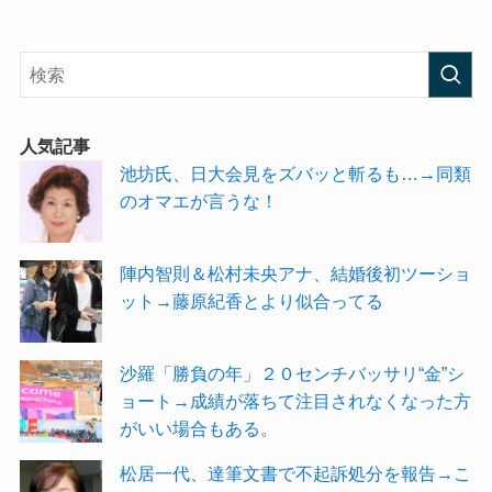
人気記事
池坊氏、日大会見をズバッと斬るも…→同類
のオマエが言うな！
陣内智則＆松村未央アナ、結婚後初ツーショ
ット→藤原紀香とより似合ってる
沙羅「勝負の年」２０センチバッサリ“金”シ
ョート→成績が落ちて注目されなくなった方
がいい場合もある。
松居一代、達筆文書で不起訴処分を報告→こ