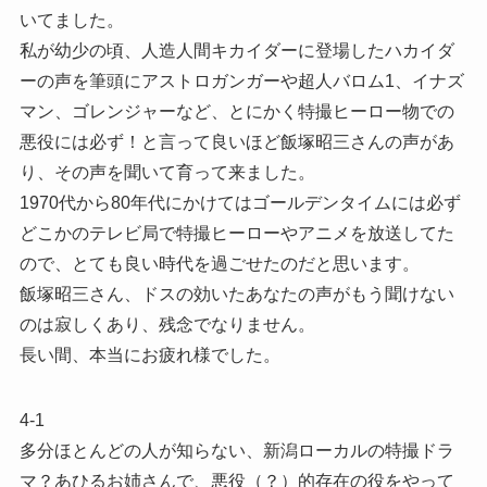
いてました。
私が幼少の頃、人造人間キカイダーに登場したハカイダ
ーの声を筆頭にアストロガンガーや超人バロム1、イナズ
マン、ゴレンジャーなど、とにかく特撮ヒーロー物での
悪役には必ず！と言って良いほど飯塚昭三さんの声があ
り、その声を聞いて育って来ました。
1970代から80年代にかけてはゴールデンタイムには必ず
どこかのテレビ局で特撮ヒーローやアニメを放送してた
ので、とても良い時代を過ごせたのだと思います。
飯塚昭三さん、ドスの効いたあなたの声がもう聞けない
のは寂しくあり、残念でなりません。
長い間、本当にお疲れ様でした。
4-1
多分ほとんどの人が知らない、新潟ローカルの特撮ドラ
マ？あひるお姉さんで、悪役（？）的存在の役をやって