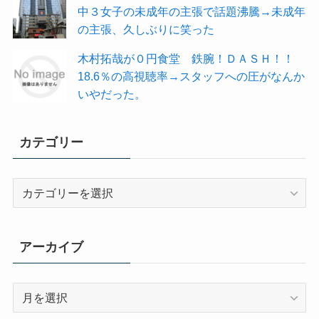
中３女子の未成年の主張で話題沸騰→未成年
の主張、久しぶりに笑った
木村拓哉が０円食堂 鉄腕！ＤＡＳＨ！！
18.6％の高視聴率→スタッフへの圧がなんか
いやだった。
カテゴリー
カ
テ
ゴ
リ
アーカイブ
ー
ア
ー